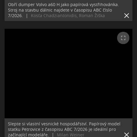
Obří dumper Volvo a60 H jako papírová vystřihovánka.
Stroj na stavbu dálnic najdete v časopisu ABC číslo
7/2026.
|
Kosťa Chadziantonidis, Roman Žiška
Slepte si vlastní vesnické hospodářství. Papírový model
statku Petrovice z časopisu ABC 7/2026 je ideální pro
začínající modeláře.
|
Milan Weiner