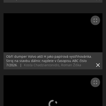
Obří dumper Volvo a60 H jako papírová vystřihovánka.
Stroj na stavbu dálnic najdete v časopisu ABC číslo
7/2026.
|
Kosťa Chadziantonidis, Roman Žiška