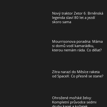
Nový traktor Zetor 6: Brněnská
legenda slaví 80 let a jezdí
skoro sama
Mourrisonova poradna: Máma
si domů vodí kamarádku,
kterou nemám ráda. Co dělat?
Zítra narazí do Měsíce raketa
od SpaceX: Co přesně se stane?
Ohrožené mořské želvy:
Kompletní průvodce sedmi
druhy karet a kožatek