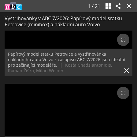
1
/
21
Vystřihovánky v ABC 7/2026: Papírový model statku
Petrovice (minibox) a nákladní auto Volvo
Papírový model statku Petrovice a vystřihovánka
nákladního auta Volvo z časopisu ABC 7/2026 jsou ideální
pro začínající modeláře.
|
Kosťa Chadziantonidis,
Roman Žiška, Milan Weiner