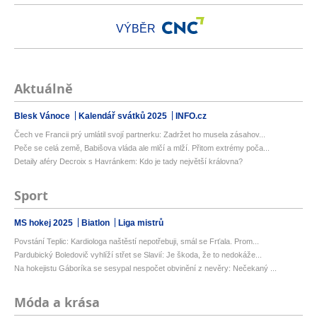
VÝBĚR
Aktuálně
Blesk Vánoce
Kalendář svátků 2025
INFO.cz
Čech ve Francii prý umlátil svojí partnerku: Zadržet ho musela zásahov...
Peče se celá země, Babišova vláda ale mlčí a mlží. Přitom extrémy poča...
Detaily aféry Decroix s Havránkem: Kdo je tady největší královna?
Sport
MS hokej 2025
Biatlon
Liga mistrů
Povstání Teplic: Kardiologa naštěstí nepotřebuji, smál se Frťala. Prom...
Pardubický Boledovič vyhlíží střet se Slavií: Je škoda, že to nedokáže...
Na hokejistu Gáboríka se sesypal nespočet obvinění z nevěry: Nečekaný ...
Móda a krása