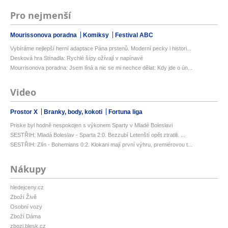
Pro nejmenší
Mourissonova poradna
Komiksy
Festival ABC
Vybíráme nejlepší herní adaptace Pána prstenů. Moderní pecky i histori...
Desková hra Stínadla: Rychlé šípy ožívají v napínavé
Mourrisonova poradna: Jsem líná a nic se mi nechce dělat: Kdy jde o ún...
Video
Prostor X
Branky, body, kokoti
Fortuna liga
Priske byl hodně nespokojen s výkonem Sparty v Mladé Boleslavi
SESTŘIH: Mladá Boleslav - Sparta 2:0. Bezzubí Letenští opět ztratili. ...
SESTŘIH: Zlín - Bohemians 0:2. Klokani mají první výhru, premiérovou t...
Nákupy
hledejceny.cz
Zboží Živě
Osobní vozy
Zboží Dáma
zbozi.blesk.cz