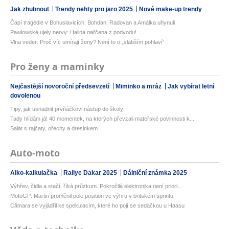
Jak zhubnout
Trendy nehty pro jaro 2025
Nové make-up trendy
Čapí tragédie v Bohuslavicích: Bohdan, Radovan a Amálka uhynuli
Pawlowské ujely nervy: Halina nařčena z podvodu!
Vlna veder: Proč víc umírají ženy? Není to o „slabším pohlaví“
Pro ženy a maminky
Nejčastější novoroční předsevzetí
Miminko a mráz
Jak vybírat letní
dovolenou
Tipy, jak usnadnit prvňáčkovi nástup do školy
Tady hlídám já! 40 momentek, na kterých převzali mateřské povinnosti k...
Salát s rajčaty, ořechy a dresinkem
Auto-moto
Alko-kalkulačka
Rallye Dakar 2025
Dálniční známka 2025
Výhřev, čidla a stačí, říká průzkum. Pokročilá elektronika není priori...
MotoGP: Martin proměnil pole position ve výhru v britském sprintu
Câmara se vyjádřil ke spekulacím, které ho pojí se sedačkou u Haasu