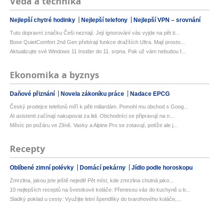
Věda a technika
Nejlepší chytré hodinky
Nejlepší telefony
Nejlepší VPN – srovnání
Tuto dopravní značku Češi neznají. Její ignorování vás vyjde na pět ti...
Bose QuietComfort 2nd Gen přebírají funkce dražších Ultra. Mají prosto...
Aktualizujte své Windows 11 Insider do 11. srpna. Pak už vám nebudou f...
Ekonomika a byznys
Daňové přiznání
Novela zákoníku práce
Nadace EPCG
Český prodejce telefonů míří k pěti miliardám. Pomohl mu obchod s Goog...
AI asistenti začínají nakupovat za lidi. Obchodníci se připravují na n...
Měsíc po požáru ve Zlíně. Vasky a Alpine Pro se zotavují, potíže ale j...
Recepty
Oblíbené zimní polévky
Domácí pekárny
Jídlo podle horoskopu
Zmrzlina, jakou jste ještě nejedli! Pět míst, kde zmrzlina chutná jako...
10 nejlepších receptů na švestkové koláče: Přenesou vás do kuchyně u b...
Sladký poklad u cesty: Využijte letní špendlíky do tvarohového koláče,...