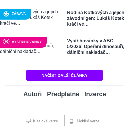
Rodina Kotkových a jejich
ZÁBAVA
závodní gen: Lukáš Kotek
kráčí ve…
Vystřihovánky v ABC
VYSTŘIHOVÁNKY
5/2026: Opeření dinosauři,
dálniční nakladač…
NAČÍST DALŠÍ ČLÁNKY
Autoři
Předplatné
Inzerce
Klasická verze
Mobilní verze