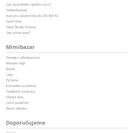
Jak na prohlídku ojetého vozu?
HobbyKompas
Auto pro začátečníka do 100 000 Kč
Zboží Auto
Ojetá Škoda Octavia
Jak vybrat auto?
Mimibazar
Testujte s Mimibazarem
Monster High
Barbie
Lego
Pyžama
Kosmetika a parfémy
Teplákové soupravy
Dětské boty
Ložní povlečení
Bazar nábytku
Doporučujeme