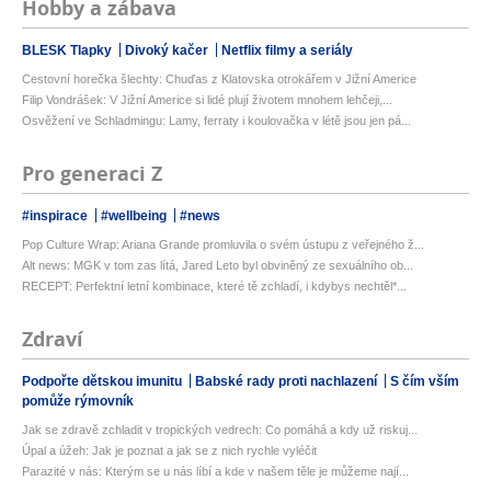
Hobby a zábava
BLESK Tlapky
Divoký kačer
Netflix filmy a seriály
Cestovní horečka šlechty: Chuďas z Klatovska otrokářem v Jižní Americe
Filip Vondrášek: V Jižní Americe si lidé plují životem mnohem lehčeji,...
Osvěžení ve Schladmingu: Lamy, ferraty i koulovačka v létě jsou jen pá...
Pro generaci Z
#inspirace
#wellbeing
#news
Pop Culture Wrap: Ariana Grande promluvila o svém ústupu z veřejného ž...
Alt news: MGK v tom zas lítá, Jared Leto byl obviněný ze sexuálního ob...
RECEPT: Perfektní letní kombinace, které tě zchladí, i kdybys nechtěl*...
Zdraví
Podpořte dětskou imunitu
Babské rady proti nachlazení
S čím vším
pomůže rýmovník
Jak se zdravě zchladit v tropických vedrech: Co pomáhá a kdy už riskuj...
Úpal a úžeh: Jak je poznat a jak se z nich rychle vyléčit
Parazité v nás: Kterým se u nás líbí a kde v našem těle je můžeme nají...