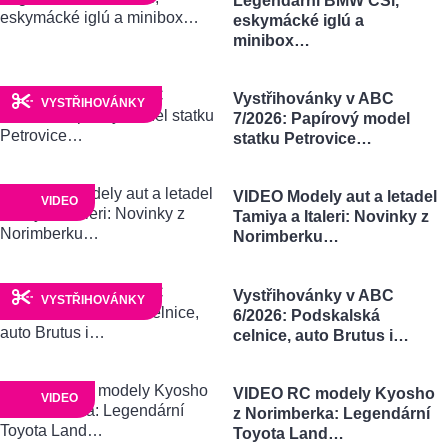
Legendární BMW CSi,
eskymácké iglú a
minibox…
Vystřihovánky v ABC
VYSTŘIHOVÁNKY
7/2026: Papírový model
statku Petrovice…
VIDEO Modely aut a letadel
VIDEO
Tamiya a Italeri: Novinky z
Norimberku…
Vystřihovánky v ABC
VYSTŘIHOVÁNKY
6/2026: Podskalská
celnice, auto Brutus i…
VIDEO RC modely Kyosho
VIDEO
z Norimberka: Legendární
Toyota Land…