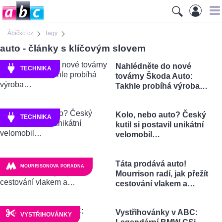
Ábíčko.cz
Tagy
auto - články s klíčovým slovem
Nahlédněte do nové
TECHNIKA
továrny Škoda Auto:
Takhle probíhá výroba…
Kolo, nebo auto? Český
TECHNIKA
kutil si postavil unikátní
velomobil…
Táta prodává auto!
MOURRISONOVA PORADNA
Mourrison radí, jak přežít
cestování vlakem a…
Vystřihovánky v ABC:
VYSTŘIHOVÁNKY