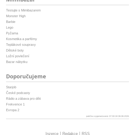
Testujte s Mimibazarem
Monster High
Barbie
Lego
Pyžama
Kosmetika a parfémy
Teplákové soupravy
Dětské boty
Ložní povlečení
Bazar nábytku
Doporučujeme
Starjob
České podcasty
Rádio a zábava pro děti
Frekvence 1
Evropa 2
patička vygenerovaná: 07:30:18 08.08.2026
Inzerce
Redakce
RSS