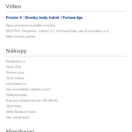
Video
Prostor X
Branky, body, kokoti
Fortuna liga
Klaus promluvil na pohřbu Knížáka
SESTŘIH: Zbrojovka - Liberec 0:1. Rozhodl Dulay, ale při premiéře za S...
Milan Knížák pohřeb
Nákupy
hledejceny.cz
Zboží Živě
Osobní vozy
Zboží Dáma
zbozi.blesk.cz
Jak na prohlídku ojetého vozu?
HobbyKompas
Auto pro začátečníka do 100 000 Kč
Zboží Auto
Ojetá Škoda Octavia
Jak vybrat auto?
Mimibazar