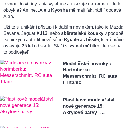
rovnou do vitríny, auta vytahuje a ukazuje na kameru. Je to
obvyklé? Ani ne. „Ale u
Kyosha
mě mají fakt rádi,“ dodává
Alan.
Užijte si unikátní přístup i k dalším novinkám, jako je Mazda
Savana, Jaguar
XJ13
, nebo
sběratelské kousky
v podobě
ikonických aut z filmové série
Rychle a zběsile
, která právě
oslavuje 25 let od startu. Stačí si vybrat
měřítko
. Jen se na
to podívejte!“
Modelářské novinky z
Norimberku:
Messerschmitt, RC auta
i Titanic
Plastikové modelářství
nové generace 15:
Akrylové barvy -…