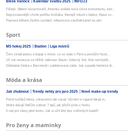
Blesk Vánoce
Kalendář svátků 2025
INFO.cz
Fištejn: Slibem nezarmoutíš. Ameriku ovládá nová verze komunismu, kter...
Nejvýznamnější chvíle pohřbu Knížáka: Klempíř mluvil o hádce, Klaus vz...
Poprava během živého vysílání: Influencera zastřelil kartel na ulici
Sport
MS hokej 2025
Biatlon
Liga mistrů
Červ ztratil pásku a bojuje o místo: co se stalo v Plzni a pomůže Hysk...
Už rok neslezou ze hřiště: talisman Slavie i železný Srb. Kdo nechyběl...
Důkladná čistka v Barceloně i zablokovaná záda. Jak vypadá hektické lé...
Móda a krása
Jak zhubnout
Trendy nehty pro jaro 2025
Nové make-up trendy
Počet kuřáků klesá, zdravotníci ale varují: Výrobci e-cigaret lákají m...
Vedra dávají řidičům zabrat: 7 tipů, jak přežít jízdu v horku
5 rad pro vlasy plné lesku: Jak si užít léto bez zničených kadeří
Pro ženy a maminky