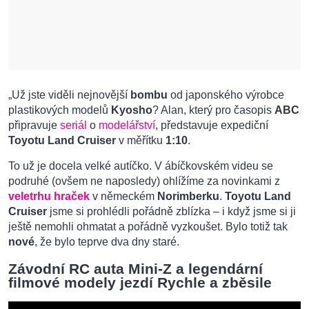
„Už jste viděli nejnovější
bombu
od japonského výrobce
plastikových modelů
Kyosho
? Alan, který pro časopis
ABC
připravuje
seriál
o
modelářství
, představuje expediční
Toyotu Land Cruiser
v měřítku
1:10
.
To už je docela velké autíčko. V ábíčkovském videu se
podruhé (ovšem ne naposledy) ohlížíme za novinkami z
veletrhu hraček
v německém
Norimberku
.
Toyotu Land
Cruiser
jsme si prohlédli pořádně zblízka – i když jsme si ji
ještě nemohli ohmatat a pořádně vyzkoušet. Bylo totiž tak
nové
, že bylo teprve dva dny staré.
Závodní RC auta Mini-Z a legendární
filmové modely jezdí Rychle a zběsile