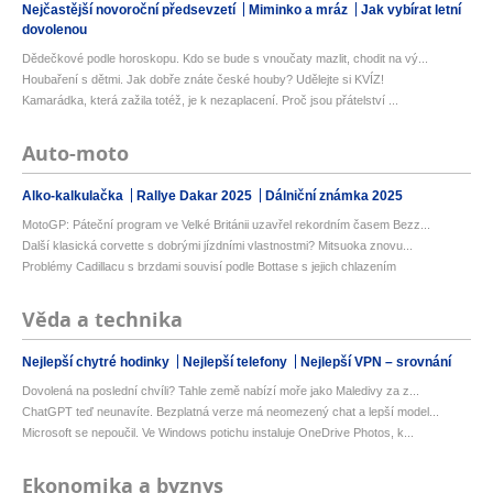
Nejčastější novoroční předsevzetí
Miminko a mráz
Jak vybírat letní
dovolenou
Dědečkové podle horoskopu. Kdo se bude s vnoučaty mazlit, chodit na vý...
Houbaření s dětmi. Jak dobře znáte české houby? Udělejte si KVÍZ!
Kamarádka, která zažila totéž, je k nezaplacení. Proč jsou přátelství ...
Auto-moto
Alko-kalkulačka
Rallye Dakar 2025
Dálniční známka 2025
MotoGP: Páteční program ve Velké Británii uzavřel rekordním časem Bezz...
Další klasická corvette s dobrými jízdními vlastnostmi? Mitsuoka znovu...
Problémy Cadillacu s brzdami souvisí podle Bottase s jejich chlazením
Věda a technika
Nejlepší chytré hodinky
Nejlepší telefony
Nejlepší VPN – srovnání
Dovolená na poslední chvíli? Tahle země nabízí moře jako Maledivy za z...
ChatGPT teď neunavíte. Bezplatná verze má neomezený chat a lepší model...
Microsoft se nepoučil. Ve Windows potichu instaluje OneDrive Photos, k...
Ekonomika a byznys