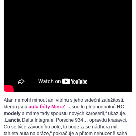
Alan nemohl minout ani vitrínu s jeho srdeční záležitostí,
kterou jsou
auta třídy Mini-Z
. „Jsou to plnohodnotné
RC
modely
a máme tady spoustu nových karosérií,“ ukazuje.
„
Lancia
Delta Integrale, Porsche 934… opravdu krasavci.
Co se týče závodního pole, to bude zase nádhera mít
tahleta auta na dráze,“ pokračuje a přitom nenuceně sahá