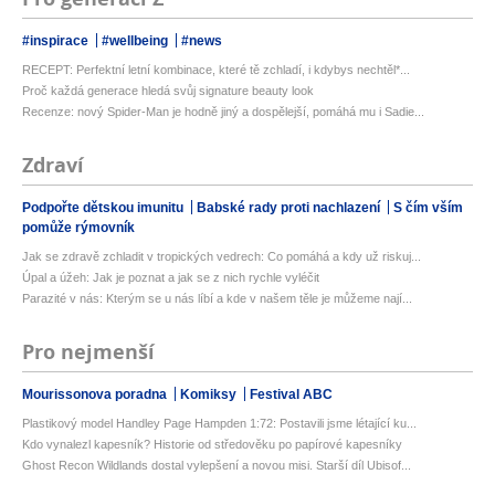
#inspirace
#wellbeing
#news
RECEPT: Perfektní letní kombinace, které tě zchladí, i kdybys nechtěl*...
Proč každá generace hledá svůj signature beauty look
Recenze: nový Spider-Man je hodně jiný a dospělejší, pomáhá mu i Sadie...
Zdraví
Podpořte dětskou imunitu
Babské rady proti nachlazení
S čím vším
pomůže rýmovník
Jak se zdravě zchladit v tropických vedrech: Co pomáhá a kdy už riskuj...
Úpal a úžeh: Jak je poznat a jak se z nich rychle vyléčit
Parazité v nás: Kterým se u nás líbí a kde v našem těle je můžeme nají...
Pro nejmenší
Mourissonova poradna
Komiksy
Festival ABC
Plastikový model Handley Page Hampden 1:72: Postavili jsme létající ku...
Kdo vynalezl kapesník? Historie od středověku po papírové kapesníky
Ghost Recon Wildlands dostal vylepšení a novou misi. Starší díl Ubisof...