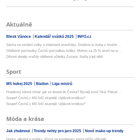
Aktuálně
Blesk Vánoce
Kalendář svátků 2025
INFO.cz
Sázka na senátní volby a zklamané pravičáky. Dotáhne to Kuba s hnutím ...
Oblíbené pochoutky Čechů pod palbou kritiky: Mohou za 25 % úmrtí na sr...
Děsivé detaily vraždy oblíbené učitelky Zuzany: Našly ji její děti!
Sport
MS hokej 2025
Biatlon
Liga mistrů
Hradecký klenot Umar: jak se dostal do Česka? Bývalý kouč říká: Pokud ...
Soupeř Čechů z MS řeší skandál: Upláceli erotikou?
Soupeř Čechů z MS řeší skandál: Upláceli erotikou?
Móda a krása
Jak zhubnout
Trendy nehty pro jaro 2025
Nové make-up trendy
Horko, alkohol a prášky: Pozor na kombinaci, která může uškodit!