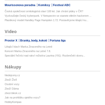
Mourissonova poradna
Komiksy
Festival ABC
Česká společnost ornitologická slaví 100 let: Jak chrání ptáky v ČR?
Vyzkoušejte český kyberpunk. V Netspectre se stanete elitním hackerem ...
Plastikový model Handley Page Hampden 1:72: Postavili jsme létající ku...
Video
Prostor X
Branky, body, kokoti
Fortuna liga
Létající klavír Marka Ztraceného na Letné
Koncert Marka Ztraceného na Letné 7.8.
Speciální řečníci nad rakví režiséra Laurina (†91): Rozbrečeli i dceru...
Nákupy
hledejceny.cz
Zboží Živě
Osobní vozy
Zboží Dáma
zbozi.blesk.cz
Jak na prohlídku ojetého vozu?
HobbyKompas