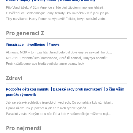
Filip Vondrášek: V Jižní Americe si lidé plují životem mnohem lehčeji,...
Osvěžení ve Schladmingu: Lamy, ferraty i koulovačka v létě jsou jen pá...
Tipy na víkend: Harry Potter na výstavě! Folklor, bitvy i setkání vodn...
Pro generaci Z
#inspirace
#wellbeing
#news
Alt news: MGK v tom zas lítá, Jared Leto byl obviněný ze sexuálního ob...
RECEPT: Perfektní letní kombinace, které tě zchladí, i kdybys nechtěl*...
Proč každá generace hledá svůj signature beauty look
Zdraví
Podpořte dětskou imunitu
Babské rady proti nachlazení
S čím vším
pomůže rýmovník
Jak se zdravě zchladit v tropických vedrech: Co pomáhá a kdy už riskuj...
Úpal a úžeh: Jak je poznat a jak se z nich rychle vyléčit
Parazité v nás: Kterým se u nás líbí a kde v našem těle je můžeme nají...
Pro nejmenší