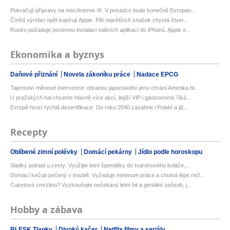
Pokračují přípravy na misi Artemis III. V posádce bude konečně Evropan...
Čínští výrobci opět kopírují Apple. Pět největších značek chystá čtver...
Rusko požaduje povinnou instalaci státních aplikací do iPhonů. Apple o...
Ekonomika a byznys
Daňové přiznání
Novela zákoníku práce
Nadace EPCG
Tajemství měnové intervence: obranou japonského jenu chrání Amerika hl...
U pražských hal chceme hlavně více akcí, lepší VIP i gastronomii, říká...
Evropě hrozí rychlá dezertifikace. Do roku 2040 zasáhne i Polabí a již...
Recepty
Oblíbené zimní polévky
Domácí pekárny
Jídlo podle horoskopu
Sladký poklad u cesty: Využijte letní špendlíky do tvarohového koláče,...
Domácí kečup pečený v troubě: Vyžaduje minimum práce a chutná lépe než...
Cuketová zmrzlina? Vyzkoušejte nečekaný letní hit a geniální způsob, j...
Hobby a zábava
BLESK Tlapky
Divoký kačer
Netflix filmy a seriály