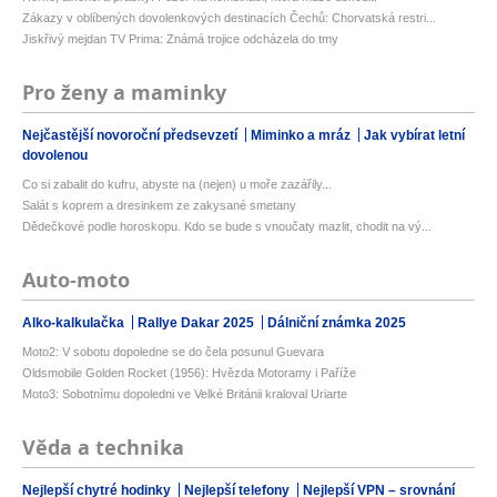
Zákazy v oblíbených dovolenkových destinacích Čechů: Chorvatská restri...
Jiskřivý mejdan TV Prima: Známá trojice odcházela do tmy
Pro ženy a maminky
Nejčastější novoroční předsevzetí
Miminko a mráz
Jak vybírat letní
dovolenou
Co si zabalit do kufru, abyste na (nejen) u moře zazářily...
Salát s koprem a dresinkem ze zakysané smetany
Dědečkové podle horoskopu. Kdo se bude s vnoučaty mazlit, chodit na vý...
Auto-moto
Alko-kalkulačka
Rallye Dakar 2025
Dálniční známka 2025
Moto2: V sobotu dopoledne se do čela posunul Guevara
Oldsmobile Golden Rocket (1956): Hvězda Motoramy i Paříže
Moto3: Sobotnímu dopoledni ve Velké Británii kraloval Uriarte
Věda a technika
Nejlepší chytré hodinky
Nejlepší telefony
Nejlepší VPN – srovnání