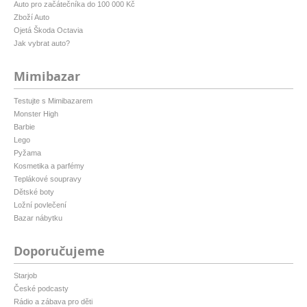
Auto pro začátečníka do 100 000 Kč
Zboží Auto
Ojetá Škoda Octavia
Jak vybrat auto?
Mimibazar
Testujte s Mimibazarem
Monster High
Barbie
Lego
Pyžama
Kosmetika a parfémy
Teplákové soupravy
Dětské boty
Ložní povlečení
Bazar nábytku
Doporučujeme
Starjob
České podcasty
Rádio a zábava pro děti