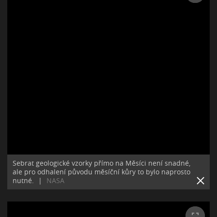
Sebrat geologické vzorky přímo na Měsíci není snadné,
ale pro odhalení původu měsíční kůry to bylo naprosto
nutné.
|
NASA