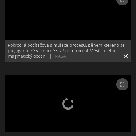
Pokročilá počítačová simulace procesu, během kterého se
po gigantické vesmírné srážce formoval Měsíc a jeho
magmatický oceán.
|
NASA