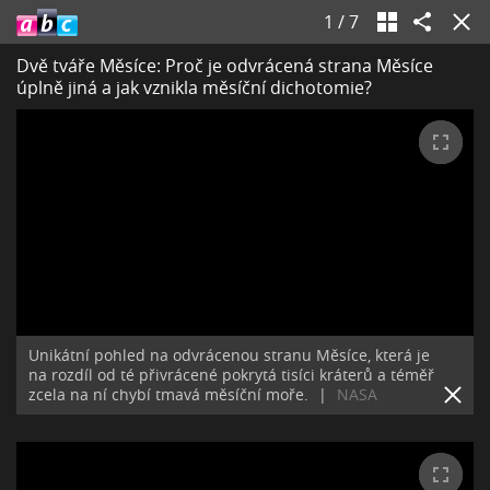
1
/
7
Dvě tváře Měsíce: Proč je odvrácená strana Měsíce
úplně jiná a jak vznikla měsíční dichotomie?
Unikátní pohled na odvrácenou stranu Měsíce, která je
na rozdíl od té přivrácené pokrytá tisíci kráterů a téměř
zcela na ní chybí tmavá měsíční moře.
|
NASA