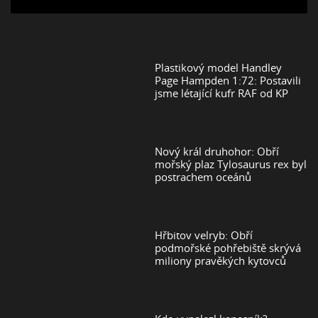
Plastikový model Handley
Page Hampden 1:72: Postavili
jsme létající kufr RAF od KP
Nový král druhohor: Obří
mořský plaz Tylosaurus rex byl
postrachem oceánů
Hřbitov velryb: Obří
podmořské pohřebiště skrývá
miliony pravěkých kytovců