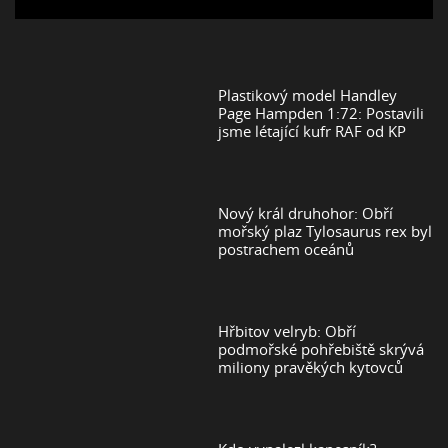
Plastikový model Handley
Page Hampden 1:72: Postavili
jsme létající kufr RAF od KP
Nový král druhohor: Obří
mořský plaz Tylosaurus rex byl
postrachem oceánů
Hřbitov velryb: Obří
podmořské pohřebiště skrývá
miliony pravěkých kytovců