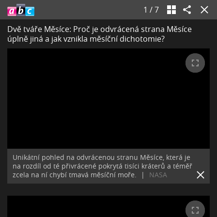
1
/
7
Dvě tváře Měsíce: Proč je odvrácená strana Měsíce
úplně jiná a jak vznikla měsíční dichotomie?
Unikátní pohled na odvrácenou stranu Měsíce, která je
na rozdíl od té přivrácené pokrytá tisíci kráterů a téměř
zcela na ní chybí tmavá měsíční moře.
|
NASA