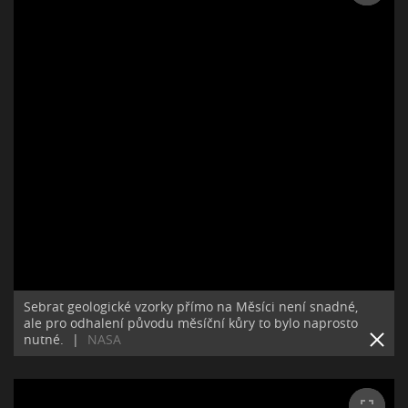
Sebrat geologické vzorky přímo na Měsíci není snadné,
ale pro odhalení původu měsíční kůry to bylo naprosto
nutné.
|
NASA