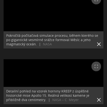
Pokročilá počítačová simulace procesu, během kterého se
po gigantické vesmírné srážce formoval Měsíc a jeho
magmatický oceán.
|
NASA
Detailní pohled na vzorek horniny KREEP z úspěšné
historické mise Apollo 15. Reálná velikost kamene je
přibližně dva centimetry.
|
NASA – C. Meyer