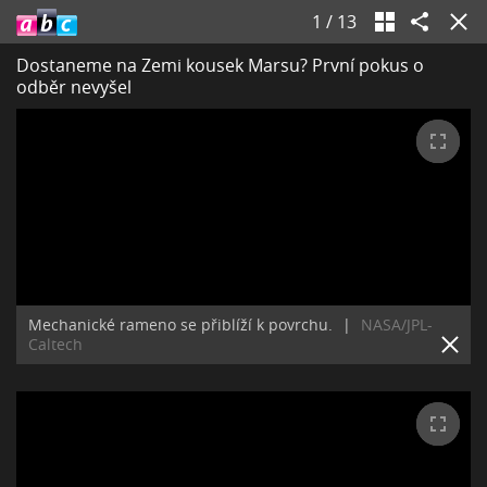
1
/
13
Dostaneme na Zemi kousek Marsu? První pokus o
odběr nevyšel
Mechanické rameno se přiblíží k povrchu.
|
NASA/JPL-
Caltech