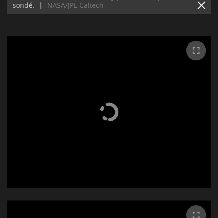
sondě.
|
NASA/JPL-Caltech