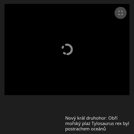
Nový král druhohor: Obří
mořský plaz Tylosaurus rex byl
postrachem oceánů