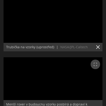
Trubička na vzorky (uprostřed)
|
NASA/JPL-Caltech
Menší rover v budoucnu vzorky posbírá a dopraví k