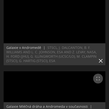
Galaxie v Andromedě
|
STSCL, J. DALCANTON, B. F.
WILLIAMS AND L. C. JOHNSON, ESA AND Z. LEVAY, NASA,
H. FORD (JHU), G. ILLINGWORTH (UCSC/LO), M. CLAMPIN
(STSCI), G. HARTIG (STSCI), ESA
Galaxie Mléčná dráha a Andromeda v současnosti
|