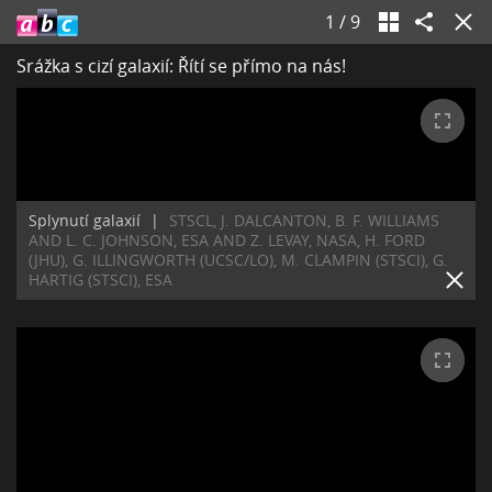
1
/
9
Srážka s cizí galaxií: Řítí se přímo na nás!
Splynutí galaxií
|
STSCL, J. DALCANTON, B. F. WILLIAMS
AND L. C. JOHNSON, ESA AND Z. LEVAY, NASA, H. FORD
(JHU), G. ILLINGWORTH (UCSC/LO), M. CLAMPIN (STSCI), G.
HARTIG (STSCI), ESA