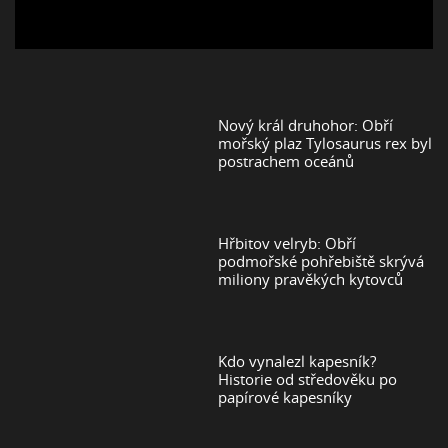
Nový král druhohor: Obří
mořský plaz Tylosaurus rex byl
postrachem oceánů
Hřbitov velryb: Obří
podmořské pohřebiště skrývá
miliony pravěkých kytovců
Kdo vynalezl kapesník?
Historie od středověku po
papírové kapesníky