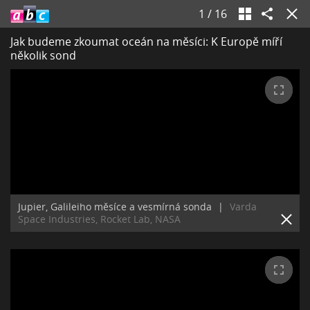
1
/
16
Jak budeme zkoumat oceán na měsíci: K Europě míří
několik sond
Jupier, Galileiho měsíce a vesmírná sonda
|
Varda
Space Industries, Rocket Lab, NASA