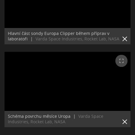
Hlavní část sondy Europa Clipper během příprav v
laboratoři
|
Varda Space Industries, Rocket Lab, NASA
Schéma povrchu měsíce Uropa
|
Varda Space
Industries, Rocket Lab, NASA