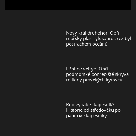
Nový král druhohor: Obří
mořský plaz Tylosaurus rex byl
postrachem oceánů
Hřbitov velryb: Obří
podmořské pohřebiště skrývá
miliony pravěkých kytovců
Kdo vynalezl kapesník?
Historie od středověku po
papírové kapesníky