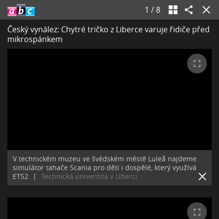
1
/
8
Český vynález: Chytré tričko z Liberce varuje řidiče před
mikrospánkem
V technickém muzeu ve švédském městě Luleå najdeme
simulátor tahače Scania pro děti i dospělé, který využívá
ETS2
|
Technická univerzita v Liberci