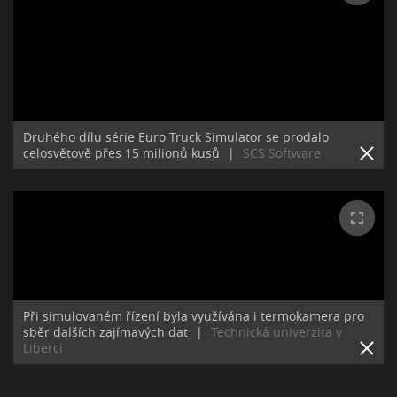
Druhého dílu série Euro Truck Simulator se prodalo
celosvětově přes 15 milionů kusů
|
SCS Software
Při simulovaném řízení byla využívána i termokamera pro
sběr dalších zajímavých dat
|
Technická univerzita v
Liberci