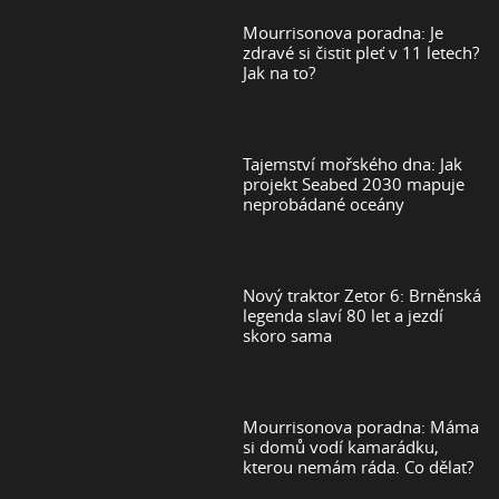
Mourrisonova poradna: Je
zdravé si čistit pleť v 11 letech?
Jak na to?
Tajemství mořského dna: Jak
projekt Seabed 2030 mapuje
neprobádané oceány
Nový traktor Zetor 6: Brněnská
legenda slaví 80 let a jezdí
skoro sama
Mourrisonova poradna: Máma
si domů vodí kamarádku,
kterou nemám ráda. Co dělat?