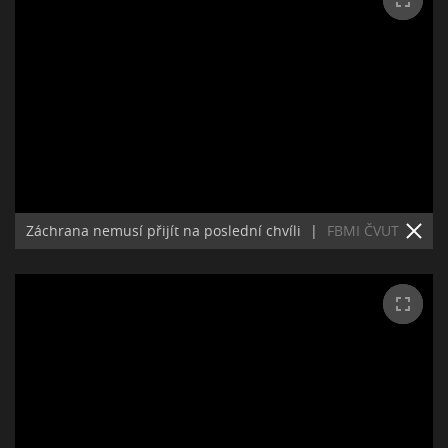
Záchrana nemusí přijít na poslední chvíli
|
FBMI ČVUT