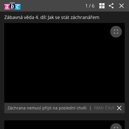
1
/
6
Zábavná věda 4. díl: Jak se stát záchranářem
Záchrana nemusí přijít na poslední chvíli
|
FBMI ČVUT