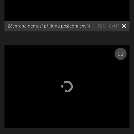
Záchrana nemusí přijít na poslední chvíli
|
FBMI ČVUT