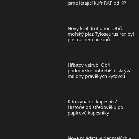
jsme létající kufr RAF od KP
Nový král druhohor: Obří
mořský plaz Tylosaurus rex byl
postrachem oceánů
Hřbitov velryb: Obří
podmořské pohřebiště skrývá
miliony pravěkých kytovců
Kdo vynalezl kapesník?
Historie od středověku po
papírové kapesníky
Nová mláďata vyder malých v