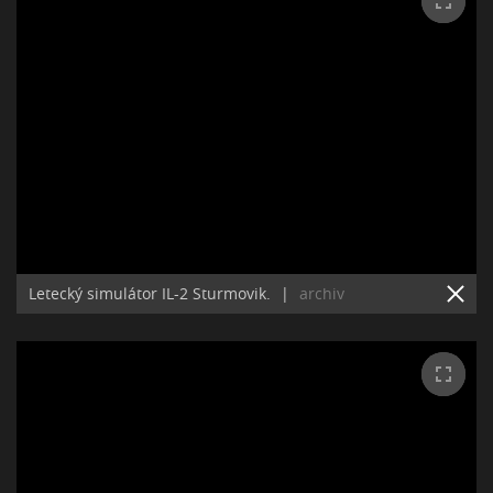
Letecký simulátor IL-2 Sturmovik.
|
archiv