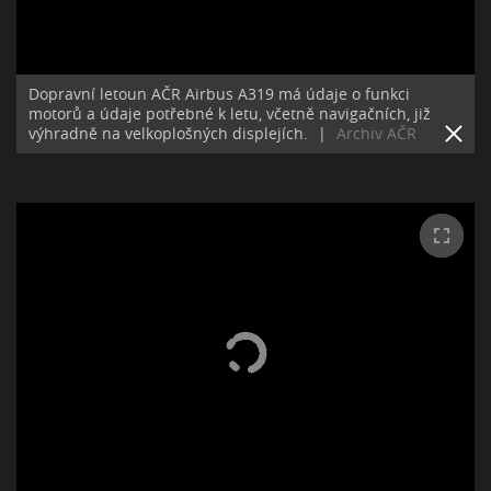
Dopravní letoun AČR Airbus A319 má údaje o funkci
motorů a údaje potřebné k letu, včetně navigačních, již
výhradně na velkoplošných displejích.
|
Archiv AČR