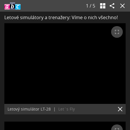
1
/
5
Letové simulátory a trenažery: Víme o nich všechno!
Letový simulátor LT-28
|
Let´s Fly