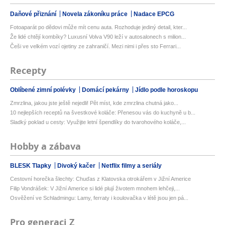
Daňové přiznání
Novela zákoníku práce
Nadace EPCG
Fotoaparát po dědovi může mít cenu auta. Rozhoduje jediný detail, kter...
Že lidé chtějí kombíky? Luxusní Volva V90 leží v autosalonech s milion...
Češi ve velkém vozí ojetiny ze zahraničí. Mezi nimi i přes sto Ferrari...
Recepty
Oblíbené zimní polévky
Domácí pekárny
Jídlo podle horoskopu
Zmrzlina, jakou jste ještě nejedli! Pět míst, kde zmrzlina chutná jako...
10 nejlepších receptů na švestkové koláče: Přenesou vás do kuchyně u b...
Sladký poklad u cesty: Využijte letní špendlíky do tvarohového koláče,...
Hobby a zábava
BLESK Tlapky
Divoký kačer
Netflix filmy a seriály
Cestovní horečka šlechty: Chuďas z Klatovska otrokářem v Jižní Americe
Filip Vondrášek: V Jižní Americe si lidé plují životem mnohem lehčeji,...
Osvěžení ve Schladmingu: Lamy, ferraty i koulovačka v létě jsou jen pá...
Pro generaci Z