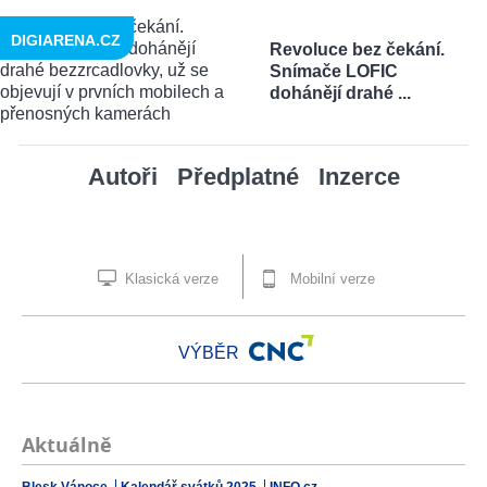
DIGIARENA.CZ
Revoluce bez čekání.
Snímače LOFIC
dohánějí drahé ...
Autoři
Předplatné
Inzerce
Klasická verze
Mobilní verze
VÝBĚR
Aktuálně
Blesk Vánoce
Kalendář svátků 2025
INFO.cz