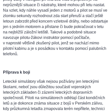
nejrůznější situace či nástrahy, které mohou při letu nastat.
Na vzlet, kdy náhle vysadí jeden z motorů a pilot se musí ve
zlomku sekundy rozhodnout zda start přeruší a stačí ještě
letoun zabrzdit před koncem vzletové dráhy, nebo odstartuje
jen s jedním motorem a přistane či bude pokračovat v letu
na nejbližší záložní letiště. Takové a podobné situace
navozuje pilotu-žákovi instruktor pomocí počítače,
v naprosté většině zkušený pilot, jenž se nachází mimo
pilotní kabinu a je s posádkou v kontaktu pomocí palubních
telefonů.
Příprava k boji
Letecké simulátory však nejsou požívány jen leteckými
školami, neboť jsou důležitou součástí vojenských
leteckých základen či zázemí leteckých dopravních
společností. Piloti na simulátorech odlétají část kondičních
letů a je dokonce známa situace z bojů v Perském zálivu,
kdy průzkumná letadla zmapovala terén nepřítele, technici