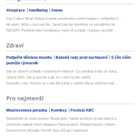
#inspirace
#wellbeing
#news
Pop Culture Wrap: Ariana Grande promluvila o svém ústupu z veřejného ž...
Alt news: MGK v tom zas lítá, Jared Leto byl obviněný ze sexuálního ob...
RECEPT: Perfektní letní kombinace, které tě zchladí, i kdybys nechtěl*...
Zdraví
Podpořte dětskou imunitu
Babské rady proti nachlazení
S čím vším
pomůže rýmovník
Jak se zdravě zchladit v tropických vedrech: Co pomáhá a kdy už riskuj...
Úpal a úžeh: Jak je poznat a jak se z nich rychle vyléčit
Parazité v nás: Kterým se u nás líbí a kde v našem těle je můžeme nají...
Pro nejmenší
Mourissonova poradna
Komiksy
Festival ABC
Nahlédněte do nové továrny Škoda Auto: Takhle probíhá výroba baterií p...
Vybíráme nejlepší herní adaptace Pána prstenů. Moderní pecky i histori...
Desková hra Stínadla: Rychlé šípy ožívají v napínavé