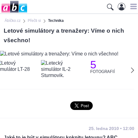
Ábíčko.cz
Přečti si
Technika
Letové simulátory a trenažery: Víme o nich
všechno!
5
FOTOGRAFIÍ
25. ledna 2010 • 12:00
Jaké to je být v simulátoru kokpitu letounu? ABC