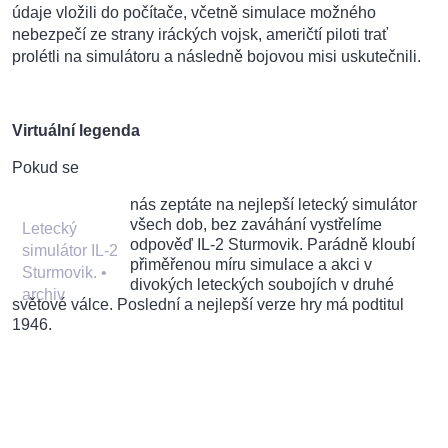
údaje vložili do počítače, včetně simulace možného
nebezpečí ze strany iráckých vojsk, američtí piloti trať
prolétli na simulátoru a následně bojovou misi uskutečnili.
Virtuální legenda
Pokud se
nás zeptáte na nejlepší letecký simulátor
všech dob, bez zaváhání vystřelíme
Letecký
odpověď IL-2 Sturmovik. Parádně kloubí
simulátor IL-2
přiměřenou míru simulace a akci v
Sturmovik.
•
divokých leteckých soubojích v druhé
archiv
světové válce. Poslední a nejlepší verze hry má podtitul
1946.