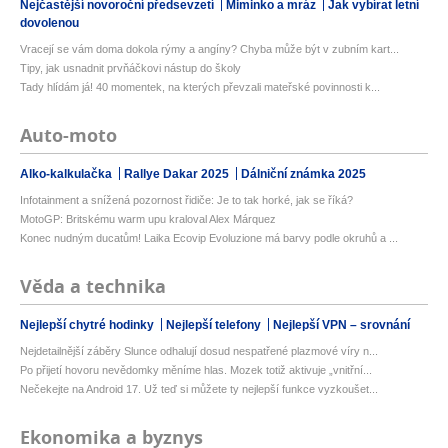
Nejčastější novoroční předsevzetí
Miminko a mráz
Jak vybírat letní
dovolenou
Vracejí se vám doma dokola rýmy a angíny? Chyba může být v zubním kart...
Tipy, jak usnadnit prvňáčkovi nástup do školy
Tady hlídám já! 40 momentek, na kterých převzali mateřské povinnosti k...
Auto-moto
Alko-kalkulačka
Rallye Dakar 2025
Dálniční známka 2025
Infotainment a snížená pozornost řidiče: Je to tak horké, jak se říká?
MotoGP: Britskému warm upu kraloval Alex Márquez
Konec nudným ducatům! Laika Ecovip Evoluzione má barvy podle okruhů a ...
Věda a technika
Nejlepší chytré hodinky
Nejlepší telefony
Nejlepší VPN – srovnání
Nejdetailnější záběry Slunce odhalují dosud nespatřené plazmové víry n...
Po přijetí hovoru nevědomky měníme hlas. Mozek totiž aktivuje „vnitřní...
Nečekejte na Android 17. Už teď si můžete ty nejlepší funkce vyzkoušet...
Ekonomika a byznys