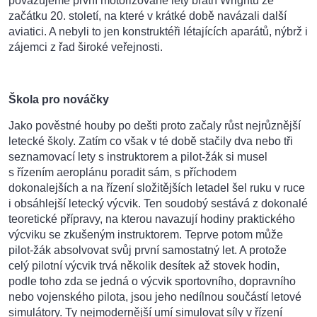
považujeme první motorizované lety bratří Wrightů ze
začátku 20. století, na které v krátké době navázali další
aviatici. A nebyli to jen konstruktéři létajících aparátů, nýbrž i
zájemci z řad široké veřejnosti.
Škola pro nováčky
Jako pověstné houby po dešti proto začaly růst nejrůznější
letecké školy. Zatím co však v té době stačily dva nebo tři
seznamovací lety s instruktorem a pilot-žák si musel
s řízením aeroplánu poradit sám, s příchodem
dokonalejších a na řízení složitějších letadel šel ruku v ruce
i obsáhlejší letecký výcvik. Ten soudobý sestává z dokonalé
teoretické přípravy, na kterou navazují hodiny praktického
výcviku se zkušeným instruktorem. Teprve potom může
pilot-žák absolvovat svůj první samostatný let. A protože
celý pilotní výcvik trvá několik desítek až stovek hodin,
podle toho zda se jedná o výcvik sportovního, dopravního
nebo vojenského pilota, jsou jeho nedílnou součástí letové
simulátory. Ty nejmodernější umí simulovat síly v řízení