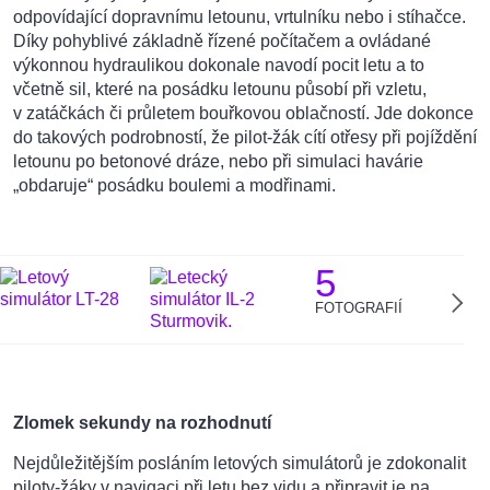
odpovídající dopravnímu letounu, vrtulníku nebo i stíhačce.
Díky pohyblivé základně řízené počítačem a ovládané
výkonnou hydraulikou dokonale navodí pocit letu a to
včetně sil, které na posádku letounu působí při vzletu,
v zatáčkách či průletem bouřkovou oblačností. Jde dokonce
do takových podrobností, že pilot-žák cítí otřesy při pojíždění
letounu po betonové dráze, nebo při simulaci havárie
„obdaruje“ posádku boulemi a modřinami.
5
FOTOGRAFIÍ
Zlomek sekundy na rozhodnutí
Nejdůležitějším posláním letových simulátorů je zdokonalit
piloty-žáky v navigaci při letu bez vidu a připravit je na