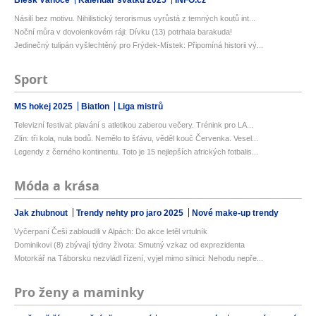
Násilí bez motivu. Nihilistický terorismus vyrůstá z temných koutů int...
Noční můra v dovolenkovém ráji: Dívku (13) potrhala barakuda!
Jedinečný tulipán vyšlechtěný pro Frýdek-Místek: Připomíná historii vý...
Sport
MS hokej 2025
Biatlon
Liga mistrů
Televizní festival: plavání s atletikou zaberou večery. Trénink pro LA...
Zlín: tři kola, nula bodů. Nemělo to šťávu, věděl kouč Červenka. Vesel...
Legendy z černého kontinentu. Toto je 15 nejlepších afrických fotbalis...
Móda a krása
Jak zhubnout
Trendy nehty pro jaro 2025
Nové make-up trendy
Vyčerpaní Češi zabloudili v Alpách: Do akce letěl vrtulník
Dominikovi (8) zbývají týdny života: Smutný vzkaz od exprezidenta
Motorkář na Táborsku nezvládl řízení, vyjel mimo silnici: Nehodu nepře...
Pro ženy a maminky