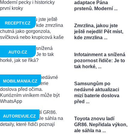
adaptace Pána
prstenů. Moderní ...
RECEPTY.CZ
Zmrzlina, jakou jste
ještě nejedli! Pět míst,
kde zmrzlina ...
AUTO.CZ
Infotainment a snížená
pozornost řidiče: Je to
tak horké, ...
MOBILMANIA.CZ
Samsungům po
nedávné aktualizaci
mizí baterie doslova
před ...
AUTOREVUE.CZ
Toyota znovu ladí
GR86. Nepřidala výkon,
ale sáhla na ...