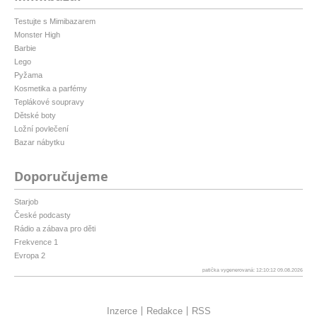
Testujte s Mimibazarem
Monster High
Barbie
Lego
Pyžama
Kosmetika a parfémy
Teplákové soupravy
Dětské boty
Ložní povlečení
Bazar nábytku
Doporučujeme
Starjob
České podcasty
Rádio a zábava pro děti
Frekvence 1
Evropa 2
patička vygenerovaná: 12:10:12 09.08.2026
Inzerce
Redakce
RSS