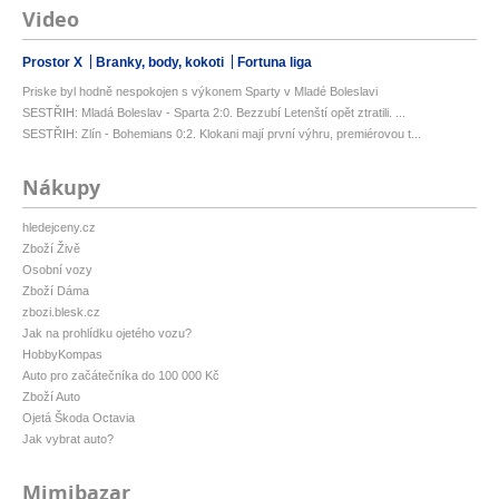
Video
Prostor X
Branky, body, kokoti
Fortuna liga
Priske byl hodně nespokojen s výkonem Sparty v Mladé Boleslavi
SESTŘIH: Mladá Boleslav - Sparta 2:0. Bezzubí Letenští opět ztratili. ...
SESTŘIH: Zlín - Bohemians 0:2. Klokani mají první výhru, premiérovou t...
Nákupy
hledejceny.cz
Zboží Živě
Osobní vozy
Zboží Dáma
zbozi.blesk.cz
Jak na prohlídku ojetého vozu?
HobbyKompas
Auto pro začátečníka do 100 000 Kč
Zboží Auto
Ojetá Škoda Octavia
Jak vybrat auto?
Mimibazar