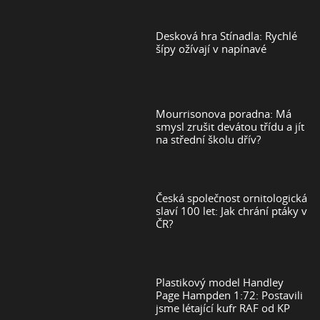
Desková hra Stínadla: Rychlé
šípy ožívají v napínavé
Mourrisonova poradna: Má
smysl zrušit devátou třídu a jít
na střední školu dřív?
Česká společnost ornitologická
slaví 100 let: Jak chrání ptáky v
ČR?
Plastikový model Handley
Page Hampden 1:72: Postavili
jsme létající kufr RAF od KP