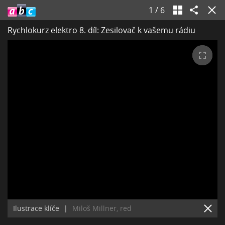
1
/
6
Rychlokurz elektro 8. díl: Zesilovač k vašemu rádiu
Ilustrace klíče
|
Miloš Millner, red