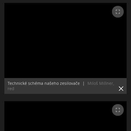
Technické schéma našeho zesilovače
|
Miloš Millner,
red