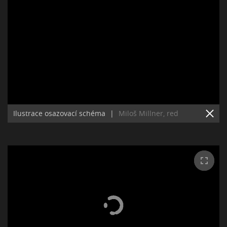
Ilustrace osazovací schéma
|
Miloš Millner, red