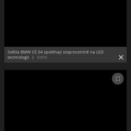
Světla BMW CE 04 spoléhají stoprocentně na LED
technologii
|
BMW