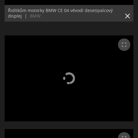
Řidítkům motorky BMW CE 04 vévodí desetipalcový
displej
|
BMW