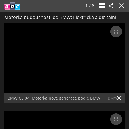
1
/
8
Motorka budoucnosti od BMW: Elektrická a digitální
BMW CE 04: Motorka nové generace podle BMW
|
BMW