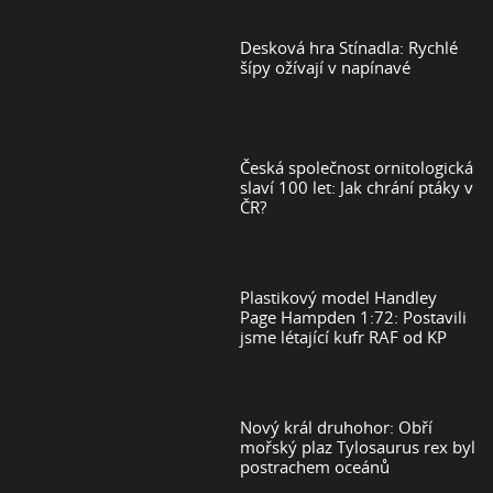
Desková hra Stínadla: Rychlé
šípy ožívají v napínavé
Česká společnost ornitologická
slaví 100 let: Jak chrání ptáky v
ČR?
Plastikový model Handley
Page Hampden 1:72: Postavili
jsme létající kufr RAF od KP
Nový král druhohor: Obří
mořský plaz Tylosaurus rex byl
postrachem oceánů