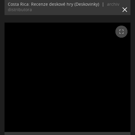
Costa Rica: Recenze deskové hry (Deskovinky)
|
archiv
distributora