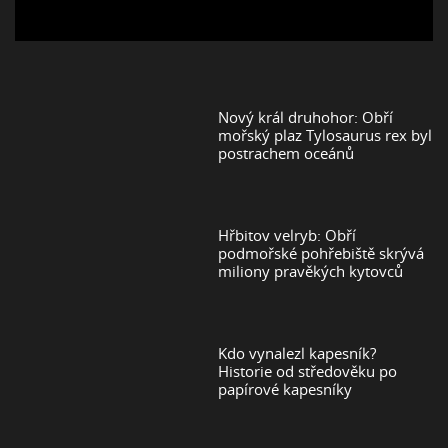
Nový král druhohor: Obří
mořský plaz Tylosaurus rex byl
postrachem oceánů
Hřbitov velryb: Obří
podmořské pohřebiště skrývá
miliony pravěkých kytovců
Kdo vynalezl kapesník?
Historie od středověku po
papírové kapesníky