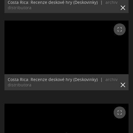
Costa Rica: Recenze deskové hry (Deskovinky)
|
archiv
distributora
Costa Rica: Recenze deskové hry (Deskovinky)
|
archiv
distributora