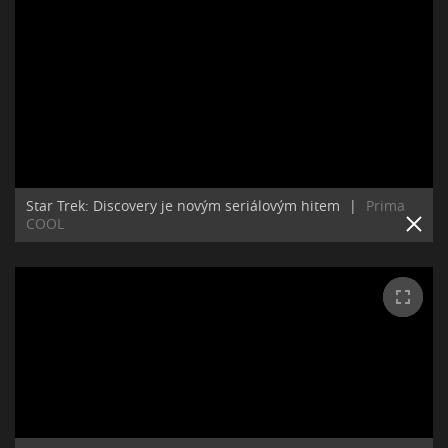
Star Trek: Discovery je novým seriálovým hitem
|
Prima
COOL