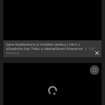
Gene Roddenberry (v hnědém obleku) s herci z
původního Star Treku a raketoplánem Enterprise
|
CBS
Network