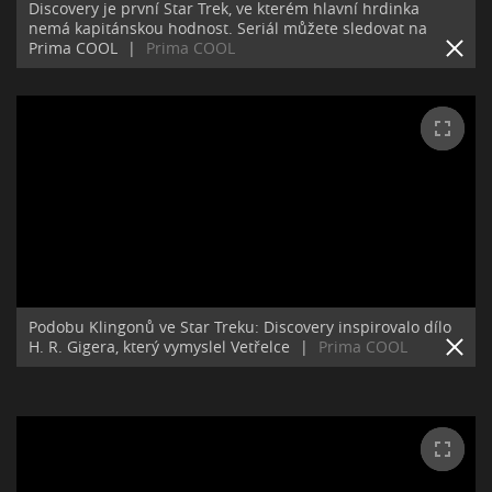
Discovery je první Star Trek, ve kterém hlavní hrdinka
nemá kapitánskou hodnost. Seriál můžete sledovat na
Prima COOL
|
Prima COOL
Podobu Klingonů ve Star Treku: Discovery inspirovalo dílo
H. R. Gigera, který vymyslel Vetřelce
|
Prima COOL