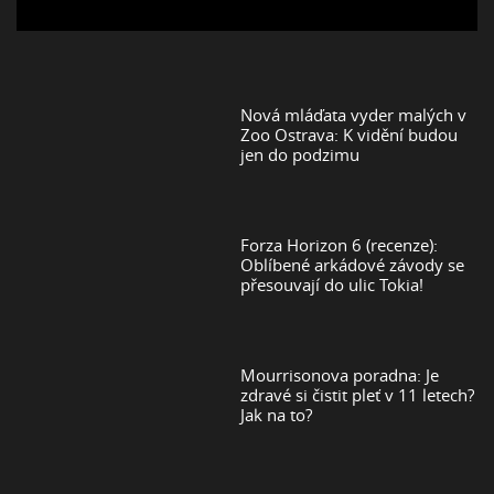
Nová mláďata vyder malých v
Zoo Ostrava: K vidění budou
jen do podzimu
Forza Horizon 6 (recenze):
Oblíbené arkádové závody se
přesouvají do ulic Tokia!
Mourrisonova poradna: Je
zdravé si čistit pleť v 11 letech?
Jak na to?