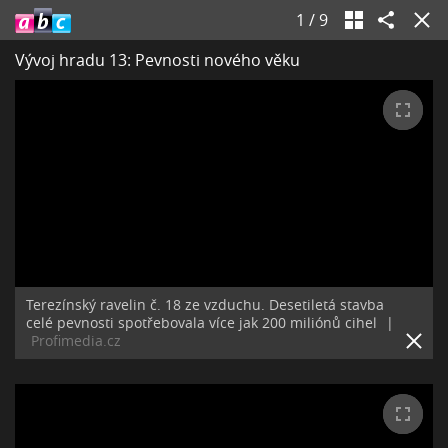
1
/
9
Vývoj hradu 13: Pevnosti nového věku
Terezínský ravelin č. 18 ze vzduchu. Desetiletá stavba
celé pevnosti spotřebovala více jak 200 miliónů cihel
|
Profimedia.cz