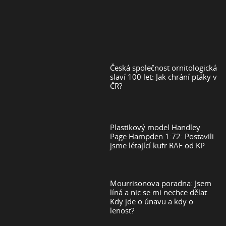
Česká společnost ornitologická
slaví 100 let: Jak chrání ptáky v
ČR?
Plastikový model Handley
Page Hampden 1:72: Postavili
jsme létající kufr RAF od KP
Mourrisonova poradna: Jsem
líná a nic se mi nechce dělat:
Kdy jde o únavu a kdy o
lenost?