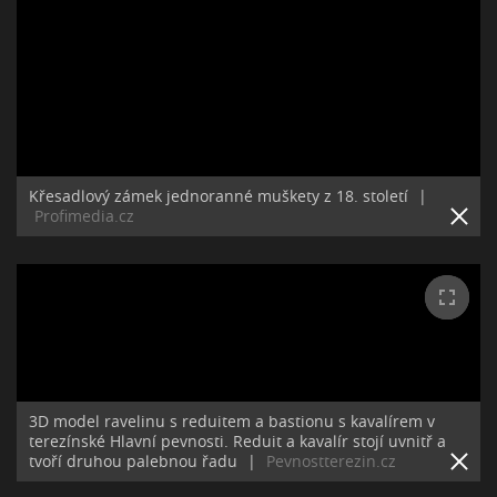
Křesadlový zámek jednoranné muškety z 18. století
|
Profimedia.cz
3D model ravelinu s reduitem a bastionu s kavalírem v
terezínské Hlavní pevnosti. Reduit a kavalír stojí uvnitř a
tvoří druhou palebnou řadu
|
Pevnostterezin.cz