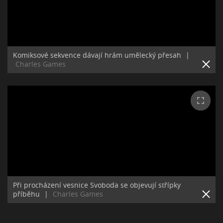
Komiksové sekvence dávají hrám umělecký přesah
|
Charles Games
Při procházení vesnice Svoboda se objevují střípky
příběhu
|
Charles Games