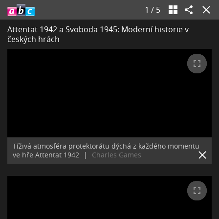
1
/
5
Attentat 1942 a Svoboda 1945: Moderní historie v
českých hrách
Tíživá atmosféra protektorátu dýchá z každého momentu
ve hře Attentat 1942
|
Charles Games