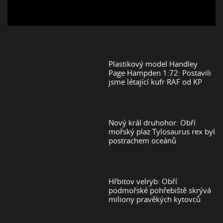
Plastikový model Handley
Page Hampden 1:72: Postavili
jsme létající kufr RAF od KP
Nový král druhohor: Obří
mořský plaz Tylosaurus rex byl
postrachem oceánů
Hřbitov velryb: Obří
podmořské pohřebiště skrývá
miliony pravěkých kytovců