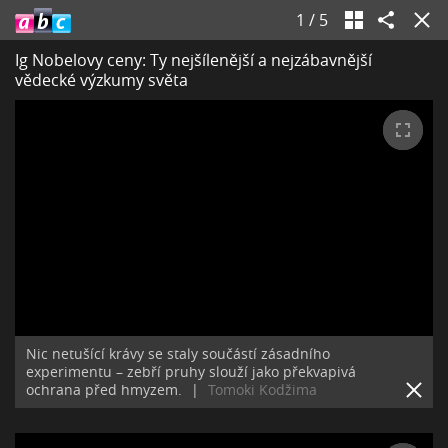
1
/
5
Ig Nobelovy ceny: Ty nejšílenější a nejzábavnější
vědecké výzkumy světa
Nic netušící krávy se staly součástí zásadního
experimentu – zebří pruhy slouží jako překvapivá
ochrana před hmyzem.
|
Tomoki Kodžima