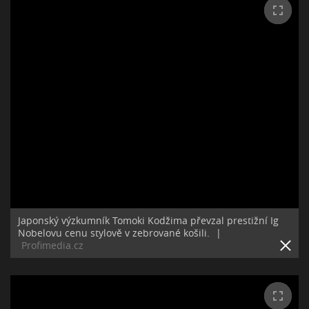
Japonský výzkumník Tomoki Kodžima převzal prestižní Ig
Nobelovu cenu stylově v zebrované košili.
|
Profimedia.cz