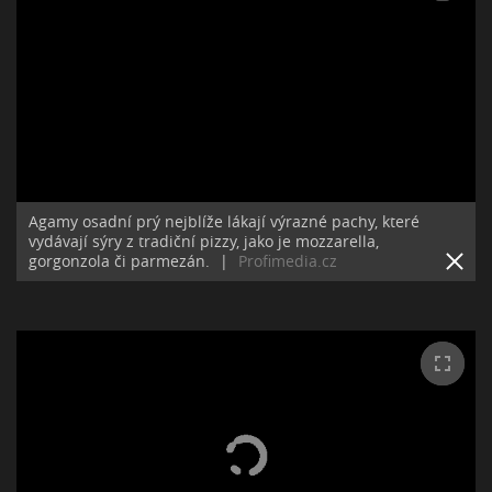
Agamy osadní prý nejblíže lákají výrazné pachy, které
vydávají sýry z tradiční pizzy, jako je mozzarella,
gorgonzola či parmezán.
|
Profimedia.cz