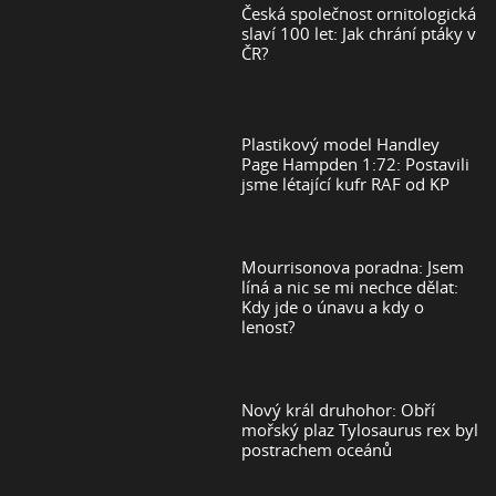
Česká společnost ornitologická
slaví 100 let: Jak chrání ptáky v
ČR?
Plastikový model Handley
Page Hampden 1:72: Postavili
jsme létající kufr RAF od KP
Mourrisonova poradna: Jsem
líná a nic se mi nechce dělat:
Kdy jde o únavu a kdy o
lenost?
Nový král druhohor: Obří
mořský plaz Tylosaurus rex byl
postrachem oceánů