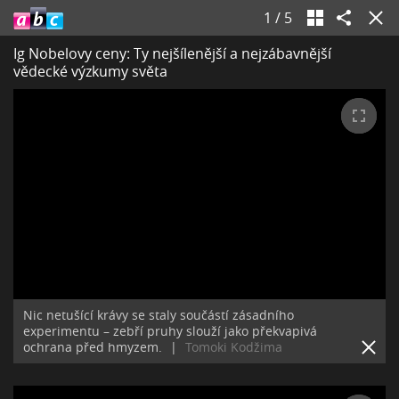
1
/
5
Ig Nobelovy ceny: Ty nejšílenější a nejzábavnější
vědecké výzkumy světa
Nic netušící krávy se staly součástí zásadního
experimentu – zebří pruhy slouží jako překvapivá
ochrana před hmyzem.
|
Tomoki Kodžima