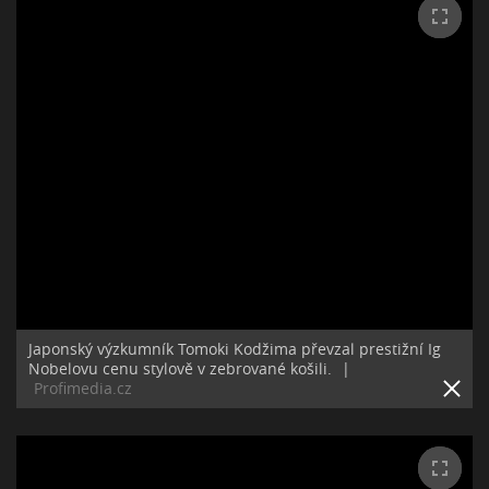
Japonský výzkumník Tomoki Kodžima převzal prestižní Ig
Nobelovu cenu stylově v zebrované košili.
|
Profimedia.cz