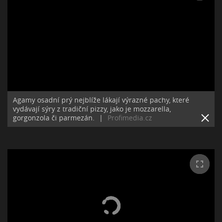
Agamy osadní prý nejblíže lákají výrazné pachy, které
vydávají sýry z tradiční pizzy, jako je mozzarella,
gorgonzola či parmezán.
|
Profimedia.cz