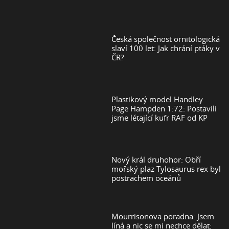
Česká společnost ornitologická
slaví 100 let: Jak chrání ptáky v
ČR?
Plastikový model Handley
Page Hampden 1:72: Postavili
jsme létající kufr RAF od KP
Nový král druhohor: Obří
mořský plaz Tylosaurus rex byl
postrachem oceánů
Mourrisonova poradna: Jsem
líná a nic se mi nechce dělat: