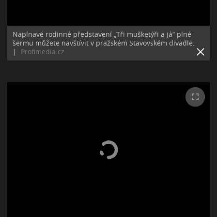
Napínavé rodinné představení „Tři mušketýři a já“ plné
šermu můžete navštívit v pražském Stavovském divadle.
|
Profimedia.cz