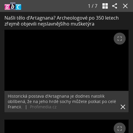
1
/
7
Našli tělo d’Artagnana? Archeologové po 350 letech
zřejmě objevili nejslavnějšího mušketýra
Historická postava d'Artagnana je dodnes natolik
oblíbená, že na jeho hrdé sochy můžete potkat po celé
Francii.
|
Profimedia.cz