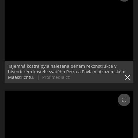
Tajemná kostra byla nalezena během rekonstrukce v
historickém kostele svatého Petra a Pavla v nizozemském
Maastrichtu.
|
Profimedia.cz