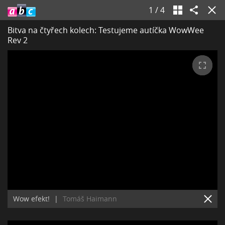
1
/
4
Bitva na čtyřech kolech: Testujeme autíčka WowWee
Rev 2
Wow efekt!
|
Tomáš Haimann