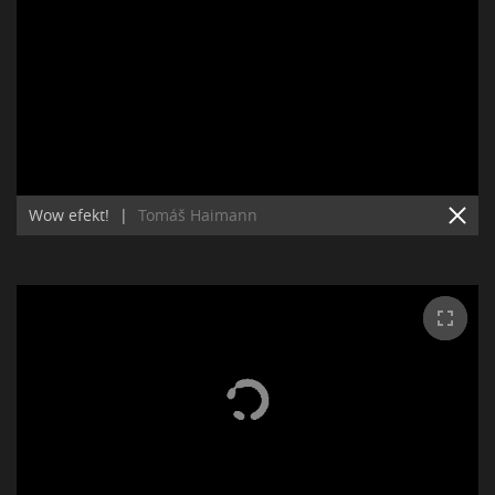
Wow efekt!
|
Tomáš Haimann