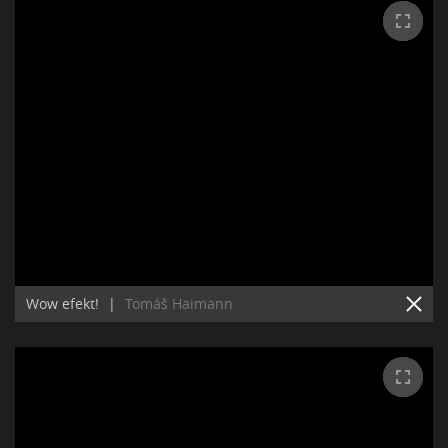
Wow efekt!
|
Tomáš Haimann