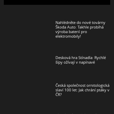
Nahlédněte do nové továrny
Škoda Auto: Takhle probíhá
výroba baterií pro
elektromobily!
Desková hra Stínadla: Rychlé
šípy ožívají v napínavé
Česká společnost ornitologická
slaví 100 let: Jak chrání ptáky v
ČR?