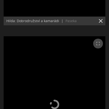
Hilda: Dobrodružství a kamarádi
|
Paseka