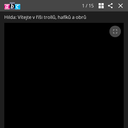
1
/
15
Hilda: Vítejte v říši trollů, hafíků a obrů