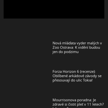
Nová mláďata vyder malých v
Zoo Ostrava: K vidění budou
jen do podzimu
Forza Horizon 6 (recenze):
Oblíbené arkádové závody se
přesouvají do ulic Tokia!
Mourrisonova poradna: Je
zdravé si čistit pleť v 11 letech?