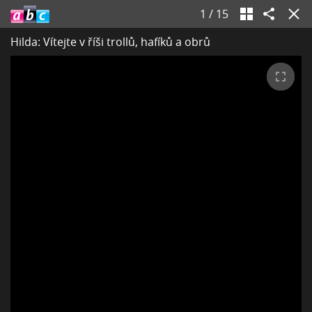
1
/
15
Hilda: Vítejte v říši trollů, hafíků a obrů