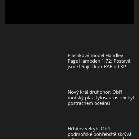
Plastikový model Handley
Page Hampden 1:72: Postavili
jsme létající kufr RAF od KP
Nový král druhohor: Obří
mořský plaz Tylosaurus rex byl
postrachem oceánů
Hřbitov velryb: Obří
podmořské pohřebiště skrývá