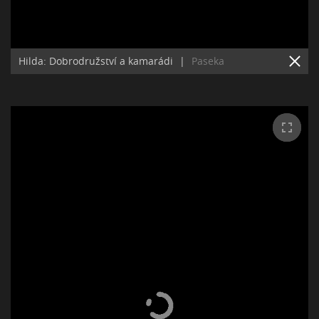
Hilda: Dobrodružství a kamarádi
|
Paseka