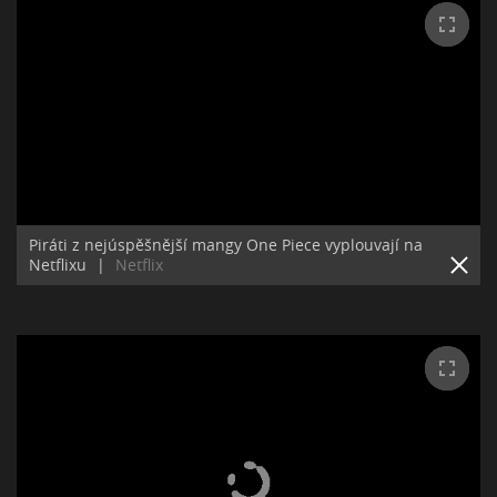
Piráti z nejúspěšnější mangy One Piece vyplouvají na
Netflixu
|
Netflix