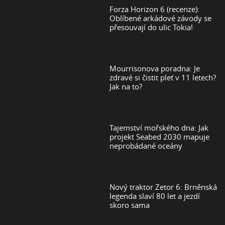
Forza Horizon 6 (recenze):
Oblíbené arkádové závody se
přesouvají do ulic Tokia!
Mourrisonova poradna: Je
zdravé si čistit pleť v 11 letech?
Jak na to?
Tajemství mořského dna: Jak
projekt Seabed 2030 mapuje
neprobádané oceány
Nový traktor Zetor 6: Brněnská
legenda slaví 80 let a jezdí
skoro sama