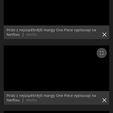
Piráti z nejúspěšnější mangy One Piece vyplouvají na
Netflixu
|
Netflix
Piráti z nejúspěšnější mangy One Piece vyplouvají na
Netflixu
|
Netflix