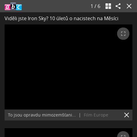
1
/
6
Viděli jste Iron Sky? 10 úletů o nacistech na Měsíci
To jsou opravdu mimozemšťani...
|
Film Europe