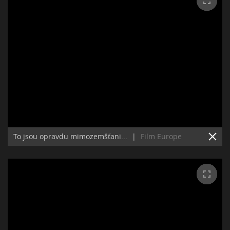
To jsou opravdu mimozemšťani...
|
Film Europe