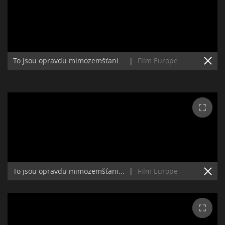
To jsou opravdu mimozemšťani...
|
Film Europe
To jsou opravdu mimozemšťani...
|
Film Europe