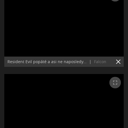
Resident Evil popáté a asi ne naposledy...
|
Falcon