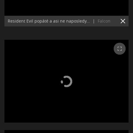
Resident Evil popáté a asi ne naposledy...
|
Falcon