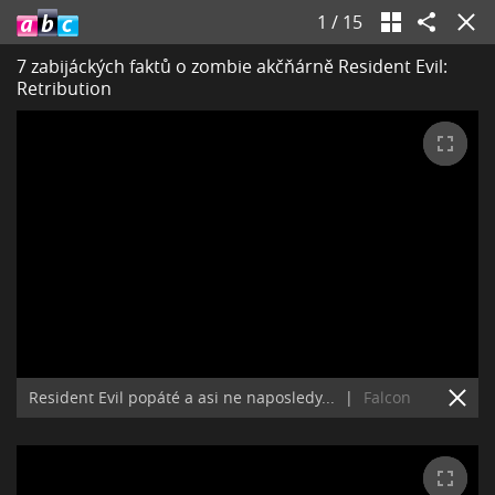
1
/
15
7 zabijáckých faktů o zombie akčňárně Resident Evil:
Retribution
Resident Evil popáté a asi ne naposledy...
|
Falcon