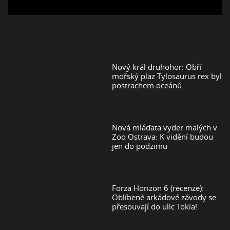
Nový král druhohor: Obří
mořský plaz Tylosaurus rex byl
postrachem oceánů
Nová mláďata vyder malých v
Zoo Ostrava: K vidění budou
jen do podzimu
Forza Horizon 6 (recenze):
Oblíbené arkádové závody se
přesouvají do ulic Tokia!