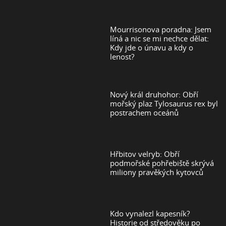
Mourrisonova poradna: Jsem
líná a nic se mi nechce dělat:
Kdy jde o únavu a kdy o
lenost?
Nový král druhohor: Obří
mořský plaz Tylosaurus rex byl
postrachem oceánů
Hřbitov velryb: Obří
podmořské pohřebiště skrývá
miliony pravěkých kytovců
Kdo vynalezl kapesník?
Historie od středověku po