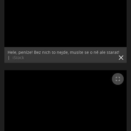
Hele, peníze! Bez nich to nejde, musíte se o ně ale starat!
|
iStock