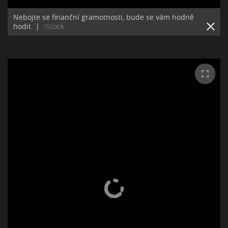
Nebojte se finanční gramotnosti, bude se vám hodně
hodit
|
iStock