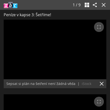
1
/
9
Peníze v kapse 3: Šetříme!
Sepsat si plán na šetření není žádná věda
|
iStock