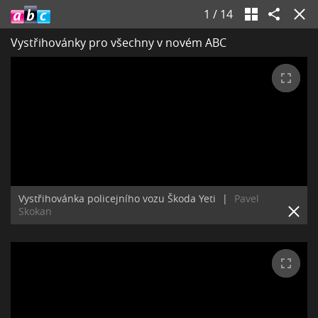
1
/
14
Vystřihovánky pro všechny v novém ABC
Vystřihovánka policejního vozu Škoda Yeti
|
Pavel
Skokan