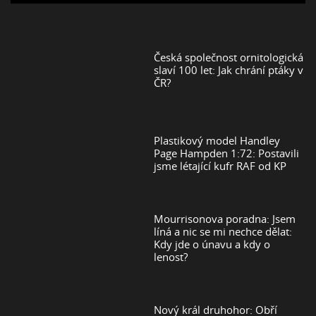
Česká společnost ornitologická
slaví 100 let: Jak chrání ptáky v
ČR?
Plastikový model Handley
Page Hampden 1:72: Postavili
jsme létající kufr RAF od KP
Mourrisonova poradna: Jsem
líná a nic se mi nechce dělat:
Kdy jde o únavu a kdy o
lenost?
Nový král druhohor: Obří