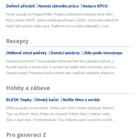
Daňové přiznání
Novela zákoníku práce
Nadace EPCG
Firmy couvají od Prague Pride. Podporu duhovému festivalu škrtl i Micr...
Když zemře OSVČ, banka zablokuje přístup k účtům. Záchrana rodinné fir...
Když daň vyžene zlatá vejce. Kalifornie chce zdanit miliardáře, ti rad...
Recepty
Oblíbené zimní polévky
Domácí pekárny
Jídlo podle horoskopu
Cuketová zmrzlina? Vyzkoušejte nečekaný letní hit a geniální způsob, j...
Rychlé buchty s broskvemi: 5 receptů na sladké letní moučníky, které m...
Oopsie bread: Proteinové pečivo lehké jako obláček zvládnete připravit...
Hobby a zábava
BLESK Tlapky
Divoký kačer
Netflix filmy a seriály
Přibývá paniky na dovolené: Vnuka paní Soni v hotelu poštípaly štěnice...
Tipy na víkend: Harry Potter na výstavě! Folklor, bitvy i setkání vodn...
Sraz v šest ráno. Vrchol festivalu Tóny Dolomit zazní za úsvitu ve 300...
Pro generaci Z