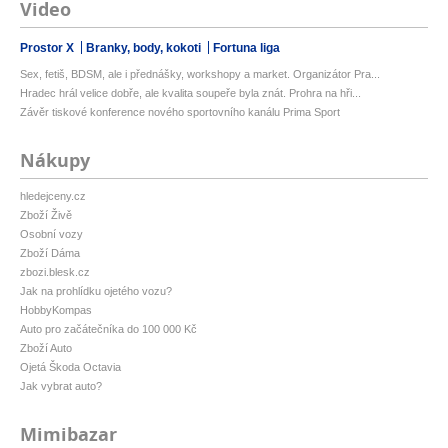
Video
Prostor X
Branky, body, kokoti
Fortuna liga
Sex, fetiš, BDSM, ale i přednášky, workshopy a market. Organizátor Pra...
Hradec hrál velice dobře, ale kvalita soupeře byla znát. Prohra na hři...
Závěr tiskové konference nového sportovního kanálu Prima Sport
Nákupy
hledejceny.cz
Zboží Živě
Osobní vozy
Zboží Dáma
zbozi.blesk.cz
Jak na prohlídku ojetého vozu?
HobbyKompas
Auto pro začátečníka do 100 000 Kč
Zboží Auto
Ojetá Škoda Octavia
Jak vybrat auto?
Mimibazar