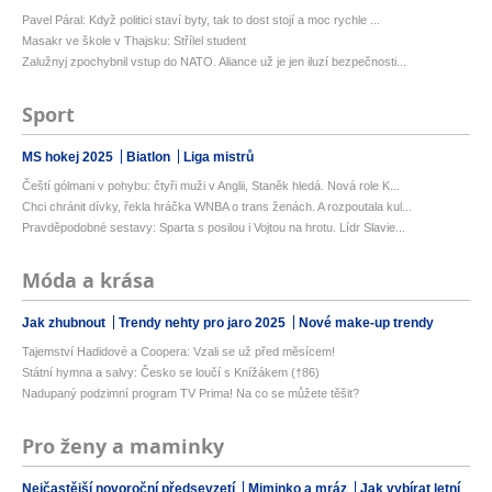
Pavel Páral: Když politici staví byty, tak to dost stojí a moc rychle ...
Masakr ve škole v Thajsku: Střílel student
Zalužnyj zpochybnil vstup do NATO. Aliance už je jen iluzí bezpečnosti...
Sport
MS hokej 2025
Biatlon
Liga mistrů
Čeští gólmani v pohybu: čtyři muži v Anglii, Staněk hledá. Nová role K...
Chci chránit dívky, řekla hráčka WNBA o trans ženách. A rozpoutala kul...
Pravděpodobné sestavy: Sparta s posilou i Vojtou na hrotu. Lídr Slavie...
Móda a krása
Jak zhubnout
Trendy nehty pro jaro 2025
Nové make-up trendy
Tajemství Hadidové a Coopera: Vzali se už před měsícem!
Státní hymna a salvy: Česko se loučí s Knížákem (†86)
Nadupaný podzimní program TV Prima! Na co se můžete těšit?
Pro ženy a maminky
Nejčastější novoroční předsevzetí
Miminko a mráz
Jak vybírat letní