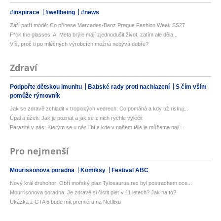
#inspirace
#wellbeing
#news
Září patří módě: Co přinese Mercedes-Benz Prague Fashion Week SS27
F*ck the glasses: AI Meta brýle mají zjednodušit život, zatím ale děla...
Víš, proč ti po mléčných výrobcích možná nebývá dobře?
Zdraví
Podpořte dětskou imunitu
Babské rady proti nachlazení
S čím vším
pomůže rýmovník
Jak se zdravě zchladit v tropických vedrech: Co pomáhá a kdy už riskuj...
Úpal a úžeh: Jak je poznat a jak se z nich rychle vyléčit
Parazité v nás: Kterým se u nás líbí a kde v našem těle je můžeme nají...
Pro nejmenší
Mourissonova poradna
Komiksy
Festival ABC
Nový král druhohor: Obří mořský plaz Tylosaurus rex byl postrachem oce...
Mourrisonova poradna: Je zdravé si čistit pleť v 11 letech? Jak na to?
Ukázka z GTA 6 bude mít premiéru na Netflixu