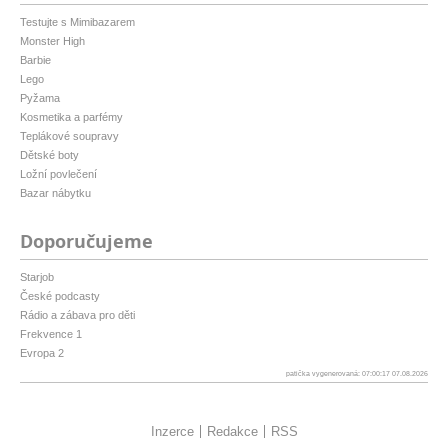
Testujte s Mimibazarem
Monster High
Barbie
Lego
Pyžama
Kosmetika a parfémy
Teplákové soupravy
Dětské boty
Ložní povlečení
Bazar nábytku
Doporučujeme
Starjob
České podcasty
Rádio a zábava pro děti
Frekvence 1
Evropa 2
patička vygenerovaná: 07:00:17 07.08.2026
Inzerce
Redakce
RSS