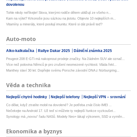
dovolenou
Tohle nikdy neříkejte! Slova, kterými rodiče dětem ubližují ze všeho n...
Kam na výlet? Krkonoše jsou sázkou na jistotu. Objevte 10 nejlepších m...
Vitamíny a minerály, které posilují imunitu: Které si dát právě teď?
Auto-moto
Alko-kalkulačka
Rallye Dakar 2025
Dálniční známka 2025
Peugeot 208 E-GTi má nakopnout prodeje značky. Na žádném SUV ale označ...
Více než polovina Němců je pro zrušení neomezené rychlosti. Vláda řekl...
Manthey slaví 30 let: Dopřejte svému Porsche závodní DNA z Nürburgring...
Věda a technika
Nejlepší chytré hodinky
Nejlepší telefony
Nejlepší VPN – srovnání
Co dělat, když ztratíte mobil na dovolené? Je potřeba znát číslo IMEI ...
Nečekejte na Android 17. Už teď si můžete ty nejlepší funkce vyzkoušet...
Synology má „novou“ řadu NASů. Modely Neo+ lákají výkonem, SSD a vyměn...
Ekonomika a byznys