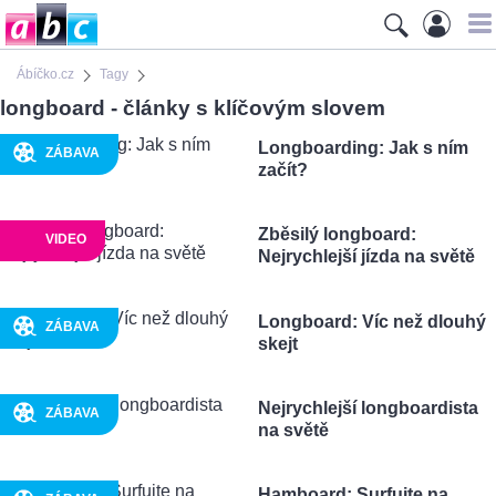
Ábíčko.cz
Tagy
longboard - články s klíčovým slovem
Longboarding: Jak s ním
ZÁBAVA
začít?
Zběsilý longboard:
VIDEO
Nejrychlejší jízda na světě
Longboard: Víc než dlouhý
ZÁBAVA
skejt
Nejrychlejší longboardista
ZÁBAVA
na světě
Hamboard: Surfujte na