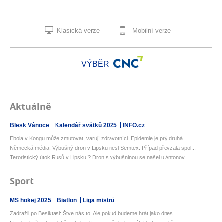
Klasická verze
Mobilní verze
VÝBĚR
Aktuálně
Blesk Vánoce
Kalendář svátků 2025
INFO.cz
Ebola v Kongu může zmutovat, varují zdravotníci. Epidemie je prý druhá...
Německá média: Výbušný dron v Lipsku nesl Semtex. Případ převzala spol...
Teroristický útok Rusů v Lipsku!? Dron s výbušninou se našel u Antonov...
Sport
MS hokej 2025
Biatlon
Liga mistrů
Zadražil po Besiktasi: Štve nás to. Ale pokud budeme hrát jako dnes......