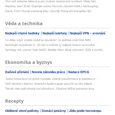
Více než polovina Němců je pro zrušení neomezené rychlosti. Vláda řekl...
Manthey slaví 30 let: Dopřejte svému Porsche závodní DNA z Nürburgring...
Dacia, Ford i Suzuki zastavují linky. Vyschlý Dunaj drtí energetiku Ba...
Věda a technika
Nejlepší chytré hodinky
Nejlepší telefony
Nejlepší VPN – srovnání
Co dělat, když ztratíte mobil na dovolené? Je potřeba znát číslo IMEI ...
Nečekejte na Android 17. Už teď si můžete ty nejlepší funkce vyzkoušet...
Synology má „novou“ řadu NASů. Modely Neo+ lákají výkonem, SSD a vyměn...
Ekonomika a byznys
Daňové přiznání
Novela zákoníku práce
Nadace EPCG
Jedna česká iluze se právě rozpadá. Zelená transformace je pojistkou p...
Obří obchod v letectví. Americké Apollo kupuje easyJet za 161 miliard ...
Tekuté zlato opět dostojí své přezdívce. Zdražení běžné potraviny brzy...
Recepty
Oblíbené zimní polévky
Domácí pekárny
Jídlo podle horoskopu