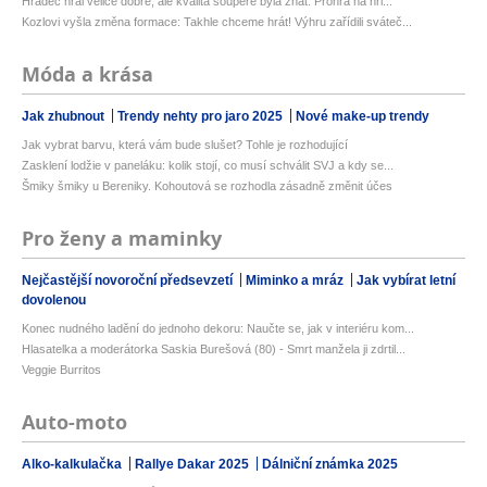
Hradec hrál velice dobře, ale kvalita soupeře byla znát. Prohra na hři...
Kozlovi vyšla změna formace: Takhle chceme hrát! Výhru zařídili sváteč...
Móda a krása
Jak zhubnout
Trendy nehty pro jaro 2025
Nové make-up trendy
Jak vybrat barvu, která vám bude slušet? Tohle je rozhodující
Zasklení lodžie v paneláku: kolik stojí, co musí schválit SVJ a kdy se...
Šmiky šmiky u Bereniky. Kohoutová se rozhodla zásadně změnit účes
Pro ženy a maminky
Nejčastější novoroční předsevzetí
Miminko a mráz
Jak vybírat letní
dovolenou
Konec nudného ladění do jednoho dekoru: Naučte se, jak v interiéru kom...
Hlasatelka a moderátorka Saskia Burešová (80) - Smrt manžela ji zdrtil...
Veggie Burritos
Auto-moto
Alko-kalkulačka
Rallye Dakar 2025
Dálniční známka 2025