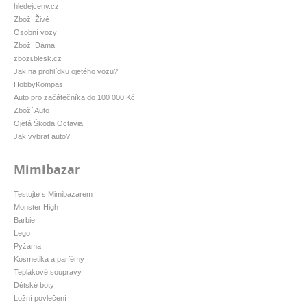
hledejceny.cz
Zboží Živě
Osobní vozy
Zboží Dáma
zbozi.blesk.cz
Jak na prohlídku ojetého vozu?
HobbyKompas
Auto pro začátečníka do 100 000 Kč
Zboží Auto
Ojetá Škoda Octavia
Jak vybrat auto?
Mimibazar
Testujte s Mimibazarem
Monster High
Barbie
Lego
Pyžama
Kosmetika a parfémy
Teplákové soupravy
Dětské boty
Ložní povlečení