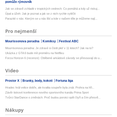
pomůže rýmovník
Jak se zdravě zchladit v tropických vedrech: Co pomáhá a kdy už riskuj...
Úpal a úžeh: Jak je poznat a jak se z nich rychle vyléčit
Parazité v nás: Kterým se u nás líbí a kde v našem těle je můžeme nají...
Pro nejmenší
Mourissonova poradna
Komiksy
Festival ABC
Mourrisonova poradna: Je zdravé si čistit pleť v 11 letech? Jak na to?
Ukázka z GTA 6 bude mít premiéru na Netflixu
Forza Horizon 6 (recenze): Oblíbené arkádové závody se přesouvají do u...
Video
Prostor X
Branky, body, kokoti
Fortuna liga
Hradec hrál velice dobře, ale kvalita soupeře byla znát. Prohra na hři...
Závěr tiskové konference nového sportovního kanálu Prima Sport
Tvůrci StarDance o změnách: Proč budou porotci opět čtyři a čím přesvě...
Nákupy