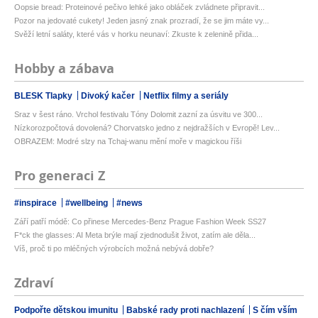
Oopsie bread: Proteinové pečivo lehké jako obláček zvládnete připravit...
Pozor na jedovaté cukety! Jeden jasný znak prozradí, že se jim máte vy...
Svěží letní saláty, které vás v horku neunaví: Zkuste k zelenině přida...
Hobby a zábava
BLESK Tlapky
Divoký kačer
Netflix filmy a seriály
Sraz v šest ráno. Vrchol festivalu Tóny Dolomit zazní za úsvitu ve 300...
Nízkorozpočtová dovolená? Chorvatsko jedno z nejdražších v Evropě! Lev...
OBRAZEM: Modré slzy na Tchaj-wanu mění moře v magickou říši
Pro generaci Z
#inspirace
#wellbeing
#news
Září patří módě: Co přinese Mercedes-Benz Prague Fashion Week SS27
F*ck the glasses: AI Meta brýle mají zjednodušit život, zatím ale děla...
Víš, proč ti po mléčných výrobcích možná nebývá dobře?
Zdraví
Podpořte dětskou imunitu
Babské rady proti nachlazení
S čím vším