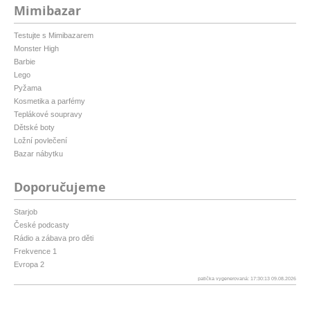
Mimibazar
Testujte s Mimibazarem
Monster High
Barbie
Lego
Pyžama
Kosmetika a parfémy
Teplákové soupravy
Dětské boty
Ložní povlečení
Bazar nábytku
Doporučujeme
Starjob
České podcasty
Rádio a zábava pro děti
Frekvence 1
Evropa 2
patička vygenerovaná: 17:30:13 09.08.2026