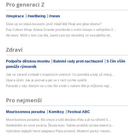
Pro generaci Z
#inspirace
#wellbeing
#news
Glow up se stává luxusem, proč mladí lidé říkají ano glow downu?
Pop Culture Wrap: Ariana Grande promluvila o svém ústupu z veřejného ž...
Alt news: MGK v tom zas lítá, Jared Leto byl obviněný ze sexuálního ob...
Zdraví
Podpořte dětskou imunitu
Babské rady proti nachlazení
S čím vším
pomůže rýmovník
Jak se zdravě zchladit v tropických vedrech: Co pomáhá a kdy už riskuj...
Úpal a úžeh: Jak je poznat a jak se z nich rychle vyléčit
Parazité v nás: Kterým se u nás líbí a kde v našem těle je můžeme nají...
Pro nejmenší
Mourissonova poradna
Komiksy
Festival ABC
Mourrisonova poradna: Má smysl zrušit devátou třídu a jít na střední š...
Nahlédněte do nové továrny Škoda Auto: Takhle probíhá výroba baterií p...
Vybíráme nejlepší herní adaptace Pána prstenů. Moderní pecky i histori...