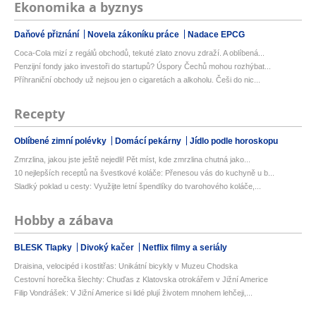
Ekonomika a byznys
Daňové přiznání
Novela zákoníku práce
Nadace EPCG
Coca-Cola mizí z regálů obchodů, tekuté zlato znovu zdraží. A oblíbená...
Penzijní fondy jako investoři do startupů? Úspory Čechů mohou rozhýbat...
Příhraniční obchody už nejsou jen o cigaretách a alkoholu. Češi do nic...
Recepty
Oblíbené zimní polévky
Domácí pekárny
Jídlo podle horoskopu
Zmrzlina, jakou jste ještě nejedli! Pět míst, kde zmrzlina chutná jako...
10 nejlepších receptů na švestkové koláče: Přenesou vás do kuchyně u b...
Sladký poklad u cesty: Využijte letní špendlíky do tvarohového koláče,...
Hobby a zábava
BLESK Tlapky
Divoký kačer
Netflix filmy a seriály
Draisina, velocipéd i kostitřas: Unikátní bicykly v Muzeu Chodska
Cestovní horečka šlechty: Chuďas z Klatovska otrokářem v Jižní Americe
Filip Vondrášek: V Jižní Americe si lidé plují životem mnohem lehčeji,...