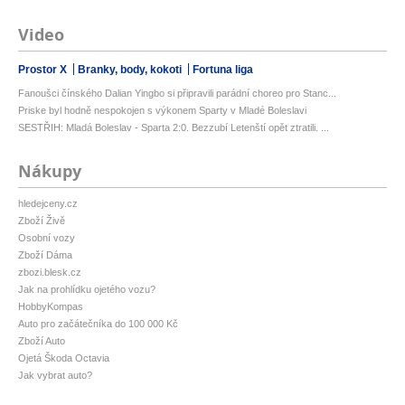
Video
Prostor X
Branky, body, kokoti
Fortuna liga
Fanoušci čínského Dalian Yingbo si připravili parádní choreo pro Stanc...
Priske byl hodně nespokojen s výkonem Sparty v Mladé Boleslavi
SESTŘIH: Mladá Boleslav - Sparta 2:0. Bezzubí Letenští opět ztratili. ...
Nákupy
hledejceny.cz
Zboží Živě
Osobní vozy
Zboží Dáma
zbozi.blesk.cz
Jak na prohlídku ojetého vozu?
HobbyKompas
Auto pro začátečníka do 100 000 Kč
Zboží Auto
Ojetá Škoda Octavia
Jak vybrat auto?