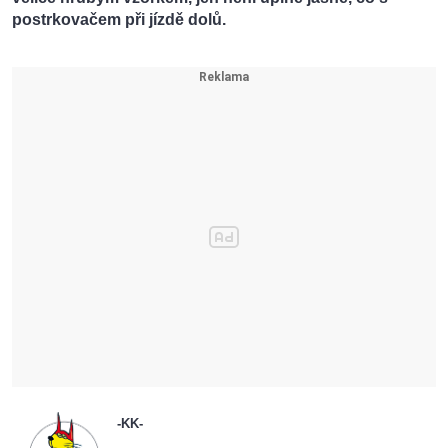
postrkovačem při jízdě dolů.
-KK-