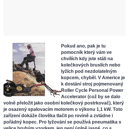
Pokud ano, pak je tu
pomocník který vám ve
chvílích kdy jste stáli na
kolečkových bruslích nebo
lyžích pod nezdolatelným
kopcem, chyběl. V Americe je
k dostání stroj pojmenovaný
Roller Cycle Personal Power
Accelerator (což by se dalo
volně přeložit jako osobní kolečkový postrkovač), který
je osazený spalovacím motorem o výkonu 1,1 kW. Toto
zařízení dokáže člověka tlačit po rovině a zvládne i
pořádný kopec. Pro lyžování se používá pneumatika s
velice hrubým vzorkem, jen není úplně jasné, co s