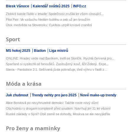
Blesk Vánoce
Kalendář svátků 2025
INFO.cz
Zlobivé batole řádilo v letadle: Společnost zrušila let všem cestující...
Pilot Petr: Ve vzduchu hledám bublinu a pak už jen kroužím
Útok medvěda na Slovensku: Cyklista utrpěl krvavé zranění
Sport
MS hokej 2025
Biatlon
Liga mistrů
ONLINE: Hradec vede nad Baníkem, trefil se Slončík. Rychlá červená pro...
Sparťané si vyslechli od fanoušků. Zasloužený kouř, líčil Zelený. Expe...
Slavia - Pardubice 2:1. Sešívaná jízda pokračuje, třetí výhru v řadě z...
Móda a krása
Jak zhubnout
Trendy nehty pro jaro 2025
Nové make-up trendy
Alice Bendová po nevyhnutelné demolici: Takhle roste nový dům!
Obchodníci s drogami kompletně před soudem: Navrhují jim 31 let vězení
Ruské základy v Sýrii? Obě země se dohodly, Moskva se ale nevyjádřila
Pro ženy a maminky