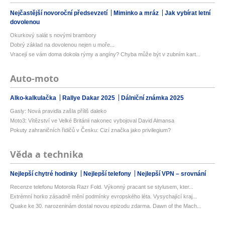
Nejčastější novoroční předsevzetí
Miminko a mráz
Jak vybírat letní
dovolenou
Okurkový salát s novými brambory
Dobrý základ na dovolenou nejen u moře...
Vracejí se vám doma dokola rýmy a angíny? Chyba může být v zubním kart...
Auto-moto
Alko-kalkulačka
Rallye Dakar 2025
Dálniční známka 2025
Gasly: Nová pravidla zašla příliš daleko
Moto3: Vítězství ve Velké Británii nakonec vybojoval David Almansa
Pokuty zahraničních řidičů v Česku: Cizí značka jako privilegium?
Věda a technika
Nejlepší chytré hodinky
Nejlepší telefony
Nejlepší VPN – srovnání
Recenze telefonu Motorola Razr Fold. Výkonný pracant se stylusem, kter...
Extrémní horko zásadně mění podmínky evropského léta. Vysychající kraj...
Quake ke 30. narozeninám dostal novou epizodu zdarma. Dawn of the Mach...