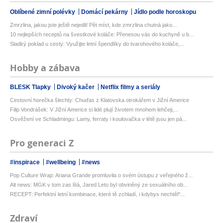
Oblíbené zimní polévky
Domácí pekárny
Jídlo podle horoskopu
Zmrzlina, jakou jste ještě nejedli! Pět míst, kde zmrzlina chutná jako...
10 nejlepších receptů na švestkové koláče: Přenesou vás do kuchyně u b...
Sladký poklad u cesty: Využijte letní špendlíky do tvarohového koláče,...
Hobby a zábava
BLESK Tlapky
Divoký kačer
Netflix filmy a seriály
Cestovní horečka šlechty: Chuďas z Klatovska otrokářem v Jižní Americe
Filip Vondrášek: V Jižní Americe si lidé plují životem mnohem lehčeji,...
Osvěžení ve Schladmingu: Lamy, ferraty i koulovačka v létě jsou jen pá...
Pro generaci Z
#inspirace
#wellbeing
#news
Pop Culture Wrap: Ariana Grande promluvila o svém ústupu z veřejného ž...
Alt news: MGK v tom zas lítá, Jared Leto byl obviněný ze sexuálního ob...
RECEPT: Perfektní letní kombinace, které tě zchladí, i kdybys nechtěl*...
Zdraví