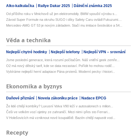
Alko-kalkulačka
Rallye Dakar 2025
Dálniční známka 2025
Od příštího roku v Mnichově už jen elektromobily. BMW spouští výrobu s...
Závod Super Formule na okruhu SUGO i díky Safety Caru ovládl Fukuzumi....
Mercedes-AMG GT 53 je novým základem. Stačí mu imitace šestiválce a 54...
Věda a technika
Nejlepší chytré hodinky
Nejlepší telefony
Nejlepší VPN – srovnání
Jsme poslední generace, která rozumí počítačům. Náš vnitřní geek zemře...
O2 má nový dětský tarif, kde se data nezastaví. Pořídit ho mohou rodič...
Vybíráme nejlepší herní adaptace Pána prstenů. Moderní pecky i histori...
Ekonomika a byznys
Daňové přiznání
Novela zákoníku práce
Nadace EPCG
Že lidé chtějí kombíky? Luxusní Volva V90 leží v autosalonech s milion...
Češi ve velkém vozí ojetiny ze zahraničí. Mezi nimi i přes sto Ferrari...
V Holešovicích má vzniknout nové koupaliště. Bazén chtějí napustit vod...
Recepty