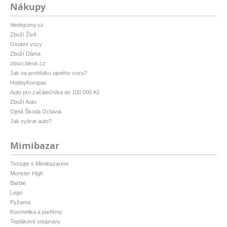
Nákupy
hledejceny.cz
Zboží Živě
Osobní vozy
Zboží Dáma
zbozi.blesk.cz
Jak na prohlídku ojetého vozu?
HobbyKompas
Auto pro začátečníka do 100 000 Kč
Zboží Auto
Ojetá Škoda Octavia
Jak vybrat auto?
Mimibazar
Testujte s Mimibazarem
Monster High
Barbie
Lego
Pyžama
Kosmetika a parfémy
Teplákové soupravy