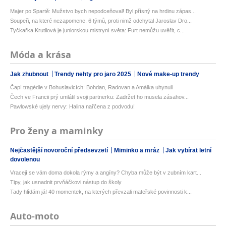
Majer po Spartě: Mužstvo bych nepodceňoval! Byl přísný na hrdinu zápas...
Soupeři, na které nezapomene. 6 týmů, proti nimž odchytal Jaroslav Dro...
Tyčkařka Krutilová je juniorskou mistryní světa: Furt nemůžu uvěřit, c...
Móda a krása
Jak zhubnout
Trendy nehty pro jaro 2025
Nové make-up trendy
Čapí tragédie v Bohuslavicích: Bohdan, Radovan a Amálka uhynuli
Čech ve Francii prý umlátil svoji partnerku: Zadržet ho musela zásahov...
Pawlowské ujely nervy: Halina nařčena z podvodu!
Pro ženy a maminky
Nejčastější novoroční předsevzetí
Miminko a mráz
Jak vybírat letní
dovolenou
Vracejí se vám doma dokola rýmy a angíny? Chyba může být v zubním kart...
Tipy, jak usnadnit prvňáčkovi nástup do školy
Tady hlídám já! 40 momentek, na kterých převzali mateřské povinnosti k...
Auto-moto