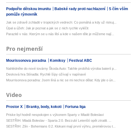
Podpořte dětskou imunitu
Babské rady proti nachlazení
S čím vším
pomůže rýmovník
Jak se zdravě zchladit v tropických vedrech: Co pomáhá a kdy už riskuj...
Úpal a úžeh: Jak je poznat a jak se z nich rychle vyléčit
Parazité v nás: Kterým se u nás líbí a kde v našem těle je můžeme nají...
Pro nejmenší
Mourissonova poradna
Komiksy
Festival ABC
Nahlédněte do nové továrny Škoda Auto: Takhle probíhá výroba baterií p...
Desková hra Stínadla: Rychlé šípy ožívají v napínavé
Mourrisonova poradna: Jsem líná a nic se mi nechce dělat: Kdy jde o ún...
Video
Prostor X
Branky, body, kokoti
Fortuna liga
Priske byl hodně nespokojen s výkonem Sparty v Mladé Boleslavi
SESTŘIH: Mladá Boleslav - Sparta 2:0. Bezzubí Letenští opět ztratili. ...
SESTŘIH: Zlín - Bohemians 0:2. Klokani mají první výhru, premiérovou t...