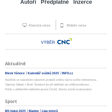
Autoři
Předplatné
Inzerce
Klasická verze
Mobilní verze
VÝBĚR
Aktuálně
Blesk Vánoce
Kalendář svátků 2025
INFO.cz
Havlíček se stavebním zákonem protlačil změnu názvu svého ministerstva...
Tajemný žlábek v Brně: Švédové jím při obléhání asi chtěli proniknout ...
Požár u oblíbeného italského jezera Čechů: Stovky turistů evakuovány!
Sport
MS hokej 2025
Biatlon
Liga mistrů