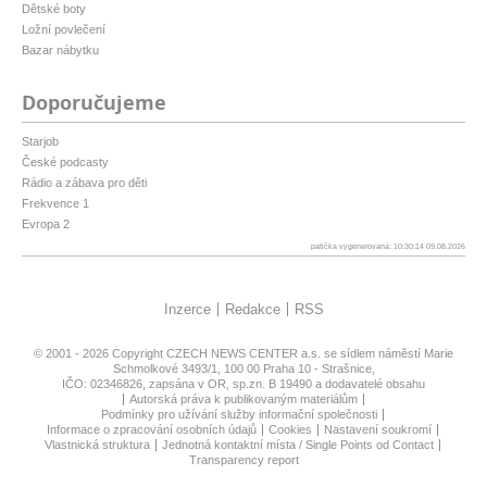
Dětské boty
Ložní povlečení
Bazar nábytku
Doporučujeme
Starjob
České podcasty
Rádio a zábava pro děti
Frekvence 1
Evropa 2
patička vygenerovaná: 10:30:14 09.08.2026
Inzerce
Redakce
RSS
© 2001 - 2026 Copyright
CZECH NEWS CENTER a.s.
se sídlem náměstí Marie
Schmolkové 3493/1, 100 00 Praha 10 - Strašnice,
IČO: 02346826, zapsána v OR, sp.zn. B 19490 a dodavatelé obsahu
Autorská práva k publikovaným materiálům
Podmínky pro užívání služby informační společnosti
Informace o zpracování osobních údajů
Cookies
Nastavení soukromí
Vlastnická struktura
Jednotná kontaktní místa / Single Points od Contact
Transparency report