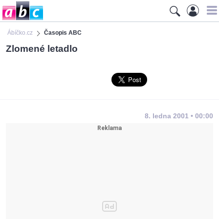
Ábíčko.cz
Časopis ABC
Zlomené letadlo
8. ledna 2001 • 00:00