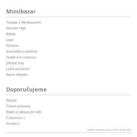
Mimibazar
Testujte s Mimibazarem
Monster High
Barbie
Lego
Pyžama
Kosmetika a parfémy
Teplákové soupravy
Dětské boty
Ložní povlečení
Bazar nábytku
Doporučujeme
Starjob
České podcasty
Rádio a zábava pro děti
Frekvence 1
Evropa 2
patička vygenerovaná: 07:20:17 09.08.2026