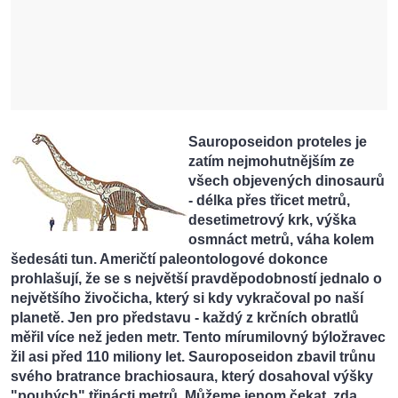
Sauroposeidon proteles je
zatím nejmohutnějším ze
všech objevených dinosaurů
- délka přes třicet metrů,
desetimetrový krk, výška
osmnáct metrů, váha kolem
šedesáti tun. Američtí paleontologové dokonce
prohlašují, že se s největší pravděpodobností jednalo o
největšího živočicha, který si kdy vykračoval po naší
planetě. Jen pro představu - každý z krčních obratlů
měřil více než jeden metr. Tento mírumilovný býložravec
žil asi před 110 miliony let. Sauroposeidon zbavil trůnu
svého bratrance brachiosaura, který dosahoval výšky
"pouhých" třinácti metrů. Můžeme jenom čekat, zda