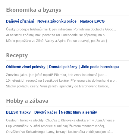
Ekonomika a byznys
Daňové přiznání
Novela zákoníku práce
Nadace EPCG
Český prodejce telefonů míří k pěti miliardám. Pomohl mu obchod s Goog...
AI asistenti začínají nakupovat za lidi. Obchodníci se připravují na n...
Měsíc po požáru ve Zlíně. Vasky a Alpine Pro se zotavují, potíže ale j...
Recepty
Oblíbené zimní polévky
Domácí pekárny
Jídlo podle horoskopu
Zmrzlina, jakou jste ještě nejedli! Pět míst, kde zmrzlina chutná jako...
10 nejlepších receptů na švestkové koláče: Přenesou vás do kuchyně u b...
Sladký poklad u cesty: Využijte letní špendlíky do tvarohového koláče,...
Hobby a zábava
BLESK Tlapky
Divoký kačer
Netflix filmy a seriály
Cestovní horečka šlechty: Chuďas z Klatovska otrokářem v Jižní Americe
Filip Vondrášek: V Jižní Americe si lidé plují životem mnohem lehčeji,...
Osvěžení ve Schladmingu: Lamy, ferraty i koulovačka v létě jsou jen pá...