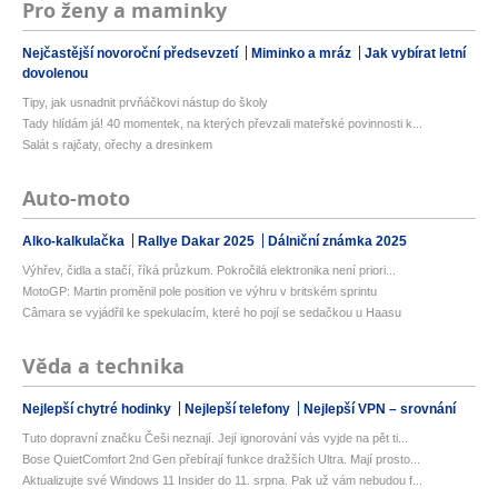
Pro ženy a maminky
Nejčastější novoroční předsevzetí
Miminko a mráz
Jak vybírat letní
dovolenou
Tipy, jak usnadnit prvňáčkovi nástup do školy
Tady hlídám já! 40 momentek, na kterých převzali mateřské povinnosti k...
Salát s rajčaty, ořechy a dresinkem
Auto-moto
Alko-kalkulačka
Rallye Dakar 2025
Dálniční známka 2025
Výhřev, čidla a stačí, říká průzkum. Pokročilá elektronika není priori...
MotoGP: Martin proměnil pole position ve výhru v britském sprintu
Câmara se vyjádřil ke spekulacím, které ho pojí se sedačkou u Haasu
Věda a technika
Nejlepší chytré hodinky
Nejlepší telefony
Nejlepší VPN – srovnání
Tuto dopravní značku Češi neznají. Její ignorování vás vyjde na pět ti...
Bose QuietComfort 2nd Gen přebírají funkce dražších Ultra. Mají prosto...
Aktualizujte své Windows 11 Insider do 11. srpna. Pak už vám nebudou f...