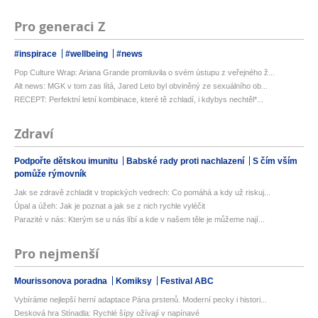
Pro generaci Z
#inspirace
#wellbeing
#news
Pop Culture Wrap: Ariana Grande promluvila o svém ústupu z veřejného ž...
Alt news: MGK v tom zas lítá, Jared Leto byl obviněný ze sexuálního ob...
RECEPT: Perfektní letní kombinace, které tě zchladí, i kdybys nechtěl*...
Zdraví
Podpořte dětskou imunitu
Babské rady proti nachlazení
S čím vším
pomůže rýmovník
Jak se zdravě zchladit v tropických vedrech: Co pomáhá a kdy už riskuj...
Úpal a úžeh: Jak je poznat a jak se z nich rychle vyléčit
Parazité v nás: Kterým se u nás líbí a kde v našem těle je můžeme nají...
Pro nejmenší
Mourissonova poradna
Komiksy
Festival ABC
Vybíráme nejlepší herní adaptace Pána prstenů. Moderní pecky i histori...
Desková hra Stínadla: Rychlé šípy ožívají v napínavé