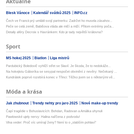
Aktuálně
Blesk Vánoce
Kalendář svátků 2025
INFO.cz
Čech ve Francii prý umlátil svojí partnerku: Zadržet ho musela zásahov...
Peče se celá země, Babišova vláda ale mlčí a mlží. Přitom extrémy poča...
Detaily aféry Decroix s Havránkem: Kdo je tady největší královna?
Sport
MS hokej 2025
Biatlon
Liga mistrů
Pardubický Boledovič vyhlíží střet se Slavií: Je škoda, že to nedokáže...
Na hokejistu Gáboríka se sesypal nespočet obvinění z nevěry: Nečekaný ...
Kundrátek poprvé rozebírá konec v Třinci: Těžko jsem se s některými vě...
Móda a krása
Jak zhubnout
Trendy nehty pro jaro 2025
Nové make-up trendy
Čapí tragédie v Bohuslavicích: Bohdan, Radovan a Amálka uhynuli
Pawlowské ujely nervy: Halina nařčena z podvodu!
Vlna veder: Proč víc umírají ženy? Není to o „slabším pohlaví“