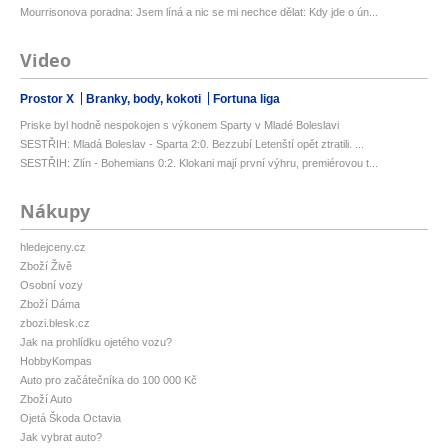
Mourrisonova poradna: Jsem líná a nic se mi nechce dělat: Kdy jde o ún...
Video
Prostor X
Branky, body, kokoti
Fortuna liga
Priske byl hodně nespokojen s výkonem Sparty v Mladé Boleslavi
SESTŘIH: Mladá Boleslav - Sparta 2:0. Bezzubí Letenští opět ztratili. ...
SESTŘIH: Zlín - Bohemians 0:2. Klokani mají první výhru, premiérovou t...
Nákupy
hledejceny.cz
Zboží Živě
Osobní vozy
Zboží Dáma
zbozi.blesk.cz
Jak na prohlídku ojetého vozu?
HobbyKompas
Auto pro začátečníka do 100 000 Kč
Zboží Auto
Ojetá Škoda Octavia
Jak vybrat auto?