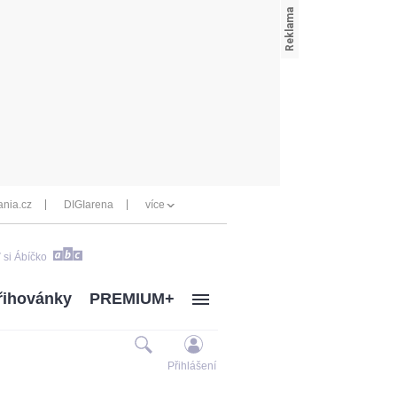
nia.cz
DIGIarena
více
 si Ábíčko
řihovánky
PREMIUM+
Přihlášení