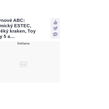
vnové ABC:
mický ESTEC,
věký kraken, Toy
ry 5 a…