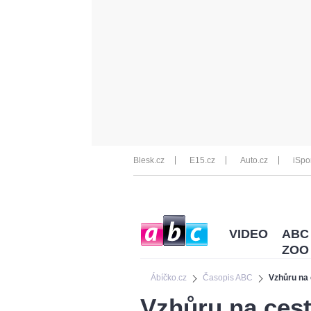
Blesk.cz
E15.cz
Auto.cz
iSpo
VIDEO
ABC
ZOO
Ábíčko.cz
Časopis ABC
Vzhůru na
Vzhůru na ces