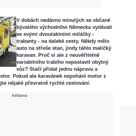
V dobách nedávno minulých se občané
bývalého východního Německa vydávali
se svými dvoutaktními miláčky -
trabanty - na daleké cesty. Někdy mělo
auto na střeše stan, jindy táhlo maličký
karavan. Proč si ale z neuvěřitelně
variabilního trabiho nepostavit obytný
vůz? Stačí přidat jednu nápravu a
ostor. Pokud ale karavánek nepohání motor z
te nějaké převratně rychlé cestování.