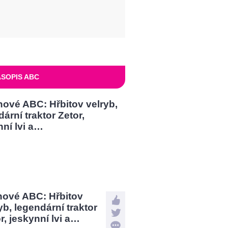
SOPIS ABC
nové ABC: Hřbitov
yb, legendární traktor
r, jeskynní lvi a…