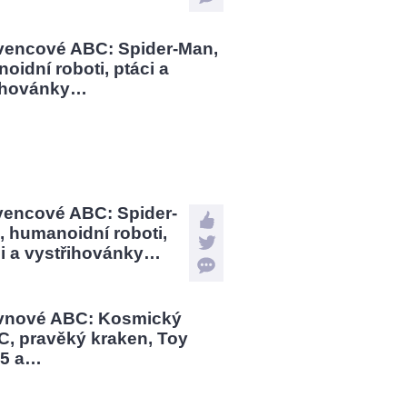
vencové ABC: Spider-
 humanoidní roboti,
ci a vystřihovánky…