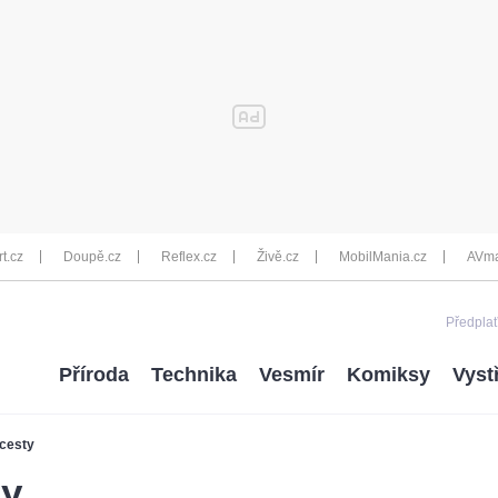
rt.cz
Doupě.cz
Reflex.cz
Živě.cz
MobilMania.cz
AVma
Předplať
Příroda
Technika
Vesmír
Komiksy
Vyst
 cesty
ty