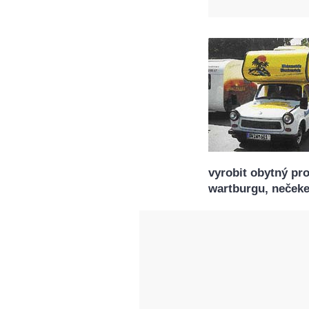
vyrobit obytný pr
wartburgu, nečekej