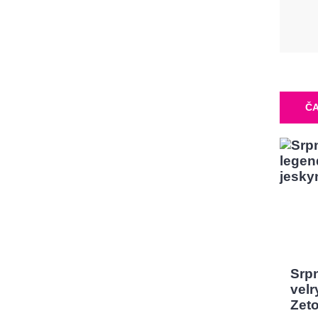
ČA
Srp
velr
Zeto