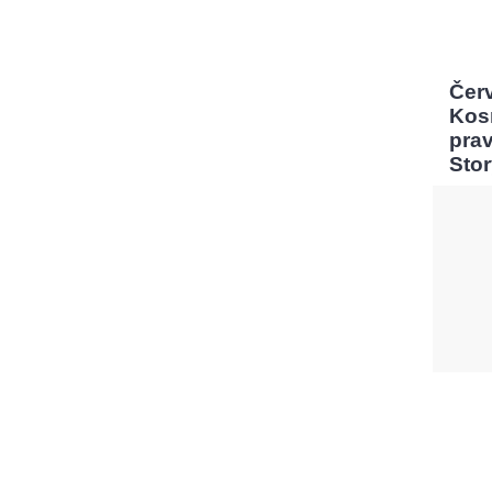
Čer
Kos
pra
Sto