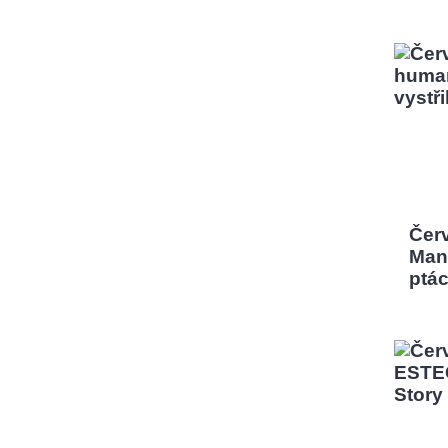
Čer
Man,
ptá