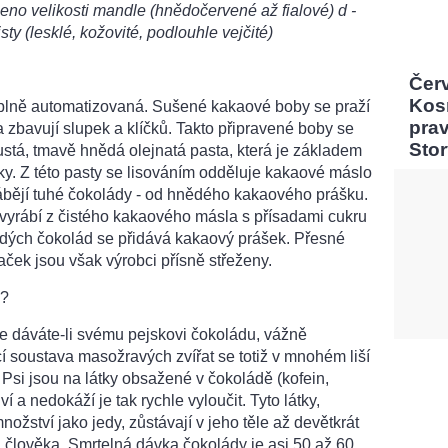
meno velikosti mandle (hnědočervené až fialové) d -
sty (lesklé, kožovité, podlouhle vejčité)
Čer
Kos
 plně automatizovaná. Sušené kakaové boby se praží
pra
a zbavují slupek a klíčků. Takto připravené boby se
Sto
stá, tmavě hnědá olejnatá pasta, která je základem
y. Z této pasty se lisováním odděluje kakaové máslo
vyrábějí tuhé čokolády - od hnědého kakaového prášku.
 vyrábí z čistého kakaového másla s přísadami cukru
nědých čokolád se přidává kakaový prášek. Přesné
ček jsou však výrobci přísně střeženy.
?
 že dáváte-li svému pejskovi čokoládu, vážně
cí soustava masožravých zvířat se totiž v mnohém liší
 Psi jsou na látky obsažené v čokoládě (kofein,
í a nedokáží je tak rychle vyloučit. Tyto látky,
ožství jako jedy, zůstávají v jeho těle až devětkrát
u člověka. Smrtelná dávka čokolády je asi 50 až 60