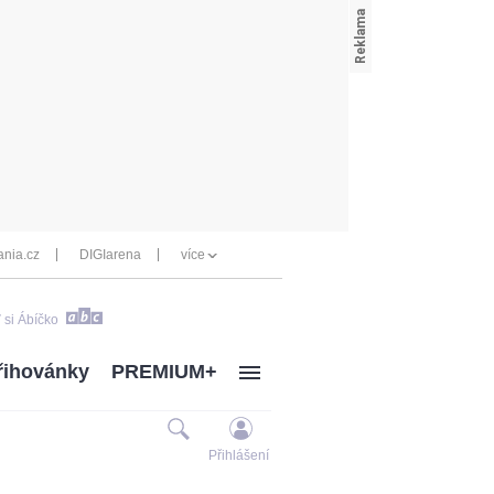
nia.cz
DIGIarena
více
 si Ábíčko
řihovánky
PREMIUM+
Přihlášení