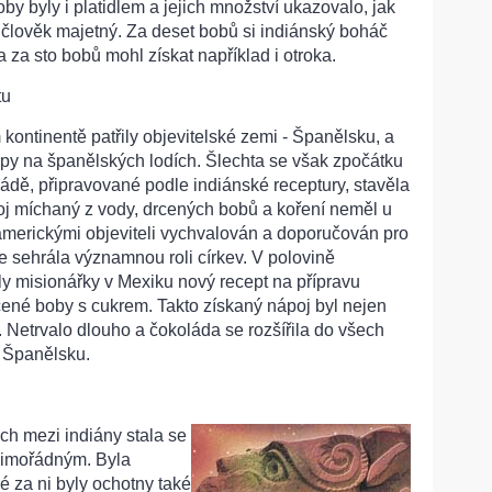
y byly i platidlem a jejich množství ukazovalo, jak
ý člověk majetný. Za deset bobů si indiánský boháč
 za sto bobů mohl získat například i otroka.
tu
kontinentě patřily objevitelské zemi - Španělsku, a
opy na španělských lodích. Šlechta se však zpočátku
dě, připravované podle indiánské receptury, stavěla
oj míchaný z vody, drcených bobů a koření neměl u
 americkými objeviteli vychvalován a doporučován pro
e sehrála významnou roli církev. V polovině
ly misionářky v Mexiku nový recept na přípravu
cené boby s cukrem. Takto získaný nápoj byl nejen
. Netrvalo dlouho a čokoláda se rozšířila do všech
m Španělsku.
ch mezi indiány stala se
mimořádným. Byla
é za ni byly ochotny také