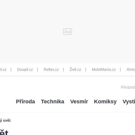
rt.cz
Doupě.cz
Reflex.cz
Živě.cz
MobilMania.cz
AVma
Předplať
Příroda
Technika
Vesmír
Komiksy
Vyst
ý svět
ět