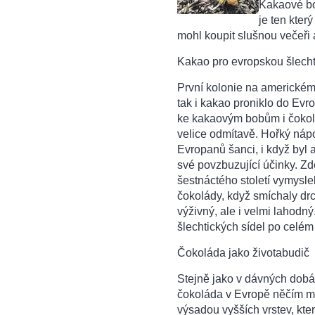
Kakaové bob
je ten kter
mohl koupit slušnou večeři a
Kakao pro evropskou šlech
První kolonie na americkém 
tak i kakao proniklo do Evr
ke kakaovým bobům i čokolá
velice odmítavě. Hořký náp
Evropanů šanci, i když byl
své povzbuzující účinky. Zd
šestnáctého století vymysle
čokolády, když smíchaly dr
výživný, ale i velmi lahodný
šlechtických sídel po celé
Čokoláda jako životabudič
Stejně jako v dávných dobá
čokoláda v Evropě něčím 
výsadou vyšších vrstev, kter