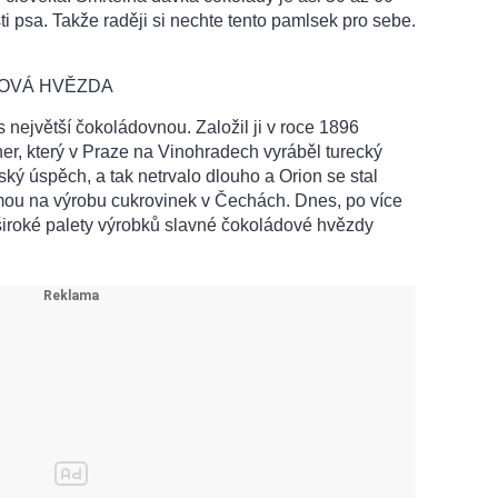
 psa. Takže raději si nechte tento pamlsek pro sebe.
DOVÁ HVĚZDA
s největší čokoládovnou. Založil ji v roce 1896
er, který v Praze na Vinohradech vyráběl turecký
ký úspěch, a tak netrvalo dlouho a Orion se stal
rmou na výrobu cukrovinek v Čechách. Dnes, po více
 široké palety výrobků slavné čokoládové hvězdy