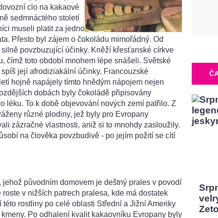
d dovozní clo na kakaové
ině sedmnáctého století
ci museli platit za jedno
 zlata. Přesto byl zájem o čokoládu mimořádný. Od
í silně povzbuzující účinky. Kněží křesťanské církve
tu, čímž toto období mnohem lépe snášeli. Světské
spíš její afrodiziakální účinky. Francouzské
ČA
letí hojně napájely tímto hnědým nápojem nejen
pozdějších dobách byly čokoládě připisovány
 léku. To k době objevování nových zemí patřilo. Z
váženy různé plodiny, jež byly pro Evropany
vali zázračné vlastnosti, aniž si to mnohdy zasloužily.
ůsobí na člověka povzbudivě - po jejím požití se cítí
m, jehož původním domovem je deštný prales v povodí
Srp
roste v nižších patrech pralesa, kde má dostatek
velr
í této rostliny po celé oblasti Střední a Jižní Ameriky
Zeto
é kmeny. Po odhalení kvalit kakaovníku Evropany byly