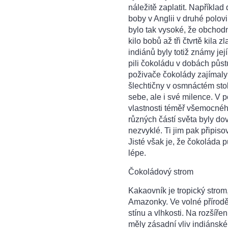
náležitě zaplatit. Napříkla
boby v Anglii v druhé polov
bylo tak vysoké, že obchodní
kilo bobů až tři čtvrtě kila
indiánů byly totiž známy jej
pili čokoládu v dobách půs
poživače čokolády zajímaly 
šlechtičny v osmnáctém sto
sebe, ale i své milence. V 
vlastnosti téměř všemocného
různých částí světa byly do
nezvyklé. Ti jim pak připiso
Jisté však je, že čokoláda p
lépe.
Čokoládový strom
Kakaovník je tropický stro
Amazonky. Ve volné přírodě 
stínu a vlhkosti. Na rozšířen
měly zásadní vliv indiánsk