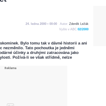
24. ledna 2000 • 00:00
Autor:
Zdeněk Ležák
Vyšlo v ABC
02/2000
skominek. Bylo tomu tak v dávné historii a ani
ic nezměnilo. Tato pochoutka je jedněmi
odárné účinky a druhými zatracována jako
ylosti. Požívá-li se však střídmě, nelze