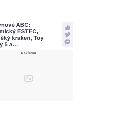
vnové ABC:
mický ESTEC,
věký kraken, Toy
ry 5 a…