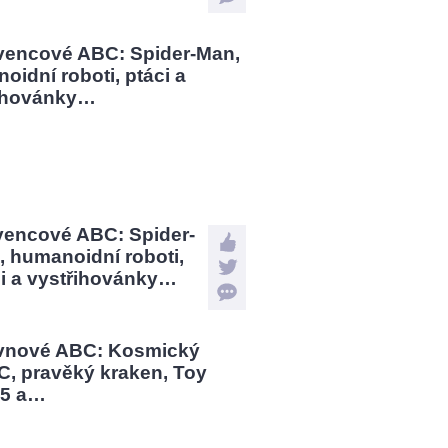
vencové ABC: Spider-
 humanoidní roboti,
ci a vystřihovánky…