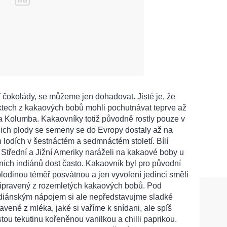
ť čokolády, se můžeme jen dohadovat. Jisté je, že
ktech z kakaových bobů mohli pochutnávat teprve až
a Kolumba. Kakaovníky totiž původně rostly pouze v
ejich plody se semeny se do Evropy dostaly až na
 lodích v šestnáctém a sedmnáctém století.
Bílí
Střední a Jižní Ameriky naráželi na kakaové boby u
ích indiánů dost často. Kakaovník byl pro původní
lodinou téměř posvátnou a jen vyvolení jedinci směli
připravený z rozemletých kakaových bobů. Pod
diánským nápojem si ale nepředstavujme sladké
avené z mléka, jaké si vaříme k snídani, ale spíš
tou tekutinu kořeněnou vanilkou a chilli paprikou.