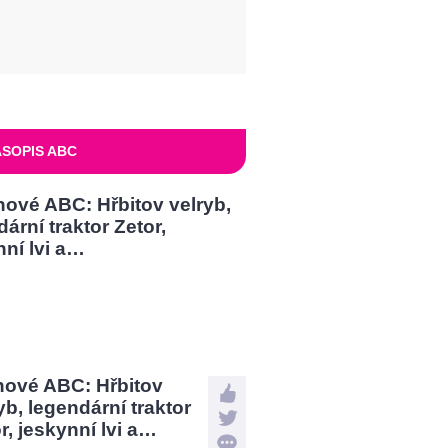
SOPIS ABC
nové ABC: Hřbitov
yb, legendární traktor
r, jeskynní lvi a…