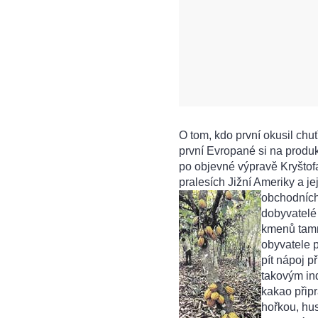
O tom, kdo první okusil chu
první Evropané si na produ
po objevné výpravě Kryštof
pralesích Jižní Ameriky a j
obchodních
dobyvatelé 
kmenů tamn
obyvatele p
pít nápoj 
takovým in
kakao připr
hořkou, hus