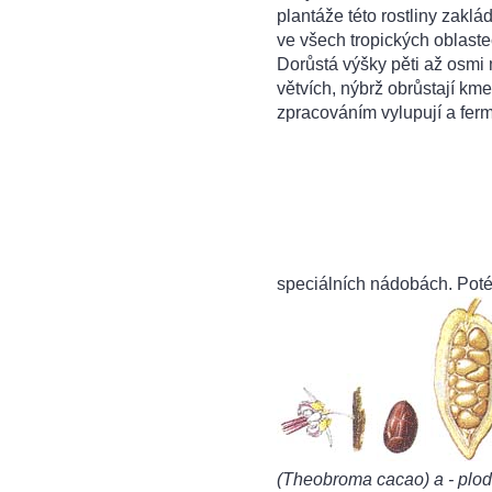
plantáže této rostliny zaklá
ve všech tropických oblaste
Dorůstá výšky pěti až osmi m
větvích, nýbrž obrůstají km
zpracováním vylupují a ferme
speciálních nádobách. Poté 
(Theobroma cacao) a - plod