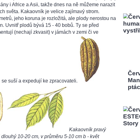
dány i Africe a Asii, takže dnes na ně můžeme narazit
ch světa. Kakaovník je velice zajímavý strom.
etrů, jeho koruna je rozložitá, ale plody nerostou na
en. Uvnitř plodů bývá 15 - 40 bobů. Ty se před
ntují (nechají zkvasit) v jámách v zemi či ve
Čer
Man,
se suší a expedují ke zpracovateli.
ptá
Kakaovník pravý
 dlouhý 10-20 cm, v průměru 5-10 cm b - květ