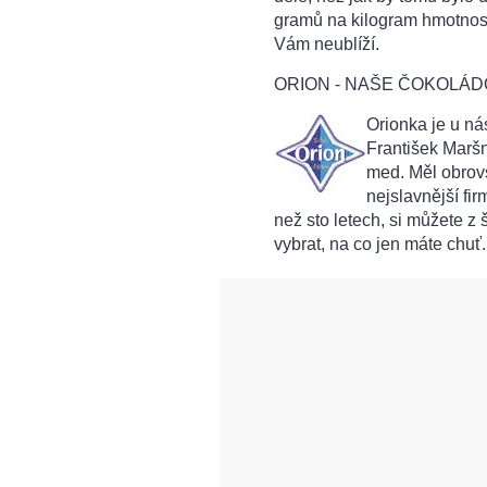
gramů na kilogram hmotnosti
Vám neublíží.
ORION - NAŠE ČOKOLÁ
Orionka je u ná
František Maršn
med. Měl obrovs
nejslavnější fi
než sto letech, si můžete z
vybrat, na co jen máte chuť.