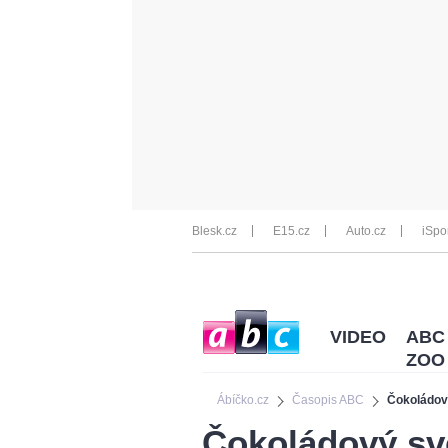
Blesk.cz
E15.cz
Auto.cz
iSpo
VIDEO
ABC
ZOO
Ábíčko.cz
Časopis ABC
Čokoládov
Čokoládový sv