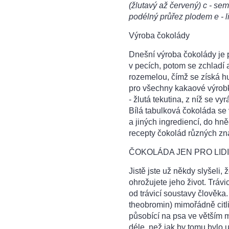
(žlutavý až červený) c - se
podélný průřez plodem e - li
Výroba čokolády
Dnešní výroba čokolády je
v pecích, potom se zchladí 
rozemelou, čímž se získá hu
pro všechny kakaové výrobk
- žlutá tekutina, z níž se 
Bílá tabulková čokoláda se
a jiných ingrediencí, do h
recepty čokolád různých zna
ČOKOLÁDA JEN PRO LIDI
Jistě jste už někdy slyšeli,
ohrožujete jeho život. Trávi
od trávicí soustavy člověka.
theobromin) mimořádně citliv
působící na psa ve větším mn
déle, než jak by tomu bylo 