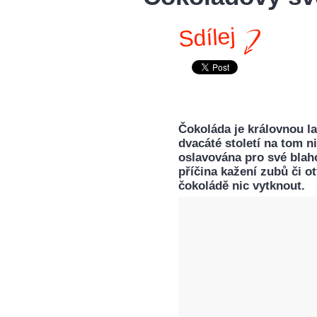
Sdílej
Čokoláda je královnou la
dvacáté století na tom n
oslavována pro své blah
příčina kažení zubů či ot
čokoládě nic vytknout.