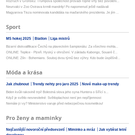
Rozruch v Grónsku: Trumpova společnost provádí ropné vrty bez povolení...
Neurvalci v Zoo Ostrava krmili mandrily! Po napomenutí ještě nadávali
Magyarova Tisza nominovala kandidáta na maďarského prezidenta. Je jím ...
Sport
MS hokej 2025
Biatlon
Liga mistrů
Bizarní diskvalifikace Čechů na plaveckém šampionátu: Za všechno mohla...
ONLINE: Teplice - Plzeň. Hyský v ohrožení. V základu Kabongo, Souaré č...
ONLINE: Zlín - Bohemians. Souboj dvou týmů bez výhry. Kdo bude úspěšně...
Móda a krása
Jak zhubnout
Trendy nehty pro jaro 2025
Nové make-up trendy
Biden kvůli rakovině trpí! Bolestná slova jeho syna Huntera o šířící s...
Když je světlo nesnesitelné: Světloplachost není jen nepříjemnost
Nemáte ji i vy? Ministerstvo varuje před nebezpečnou kosmetikou!
Pro ženy a maminky
Nejčastější novoroční předsevzetí
Miminko a mráz
Jak vybírat letní
dovolenou