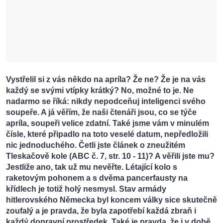
Vystřelil si z vás někdo na apríla? Že ne? Že je na vás
každý se svými vtípky krátký? No, možné to je. Ne
nadarmo se říká: nikdy nepodceňuj inteligenci svého
soupeře. A já věřím, že naši čtenáři jsou, co se týče
apríla, soupeři velice zdatní. Také jsme vám v minulém
čísle, které připadlo na toto veselé datum, nepředložili
nic jednoduchého. Četli jste článek o zneužitém
Tleskačově kole (ABC č. 7, str. 10 - 11)? A věřili jste mu?
Jestliže ano, tak už mu nevěřte. Létající kolo s
raketovým pohonem a s dvěma pancerfausty na
křídlech je totiž holý nesmysl. Stav armády
hitlerovského Německa byl koncem války sice skutečně
zoufalý a je pravda, že byla zapotřebí každá zbraň i
každý dopravní prostředek. Také je pravda, že i v době