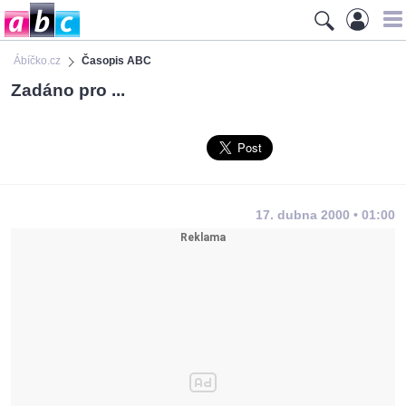
Ábíčko.cz
Časopis ABC
Zadáno pro ...
17. dubna 2000 • 01:00