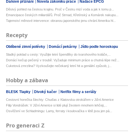
Daňové přiznání
Novela zákoníku práce
Nadace EPCG
Děsivý pohled na českou krajinu. Proč v Česku mizí voda a jak k tomu p...
Emancipace českých miliardářů. Proč Strnad, Křetínský a Komárek nakupu...
Tajemství měnové intervence: obranou japonského jenu chrání Amerika hl...
Recepty
Oblíbené zimní polévky
Domácí pekárny
Jídlo podle horoskopu
Sladký poklad u cesty: Využijte letní špendlíky do tvarohového koláče,...
Domácí kečup pečený v troubě: Vyžaduje minimum práce a chutná lépe než...
Cuketová zmrzlina? Vyzkoušejte nečekaný letní hit a geniální způsob, j...
Hobby a zábava
BLESK Tlapky
Divoký kačer
Netflix filmy a seriály
Cestovní horečka šlechty: Chuďas z Klatovska otrokářem v Jižní Americe
Filip Vondrášek: V Jižní Americe si lidé plují životem mnohem lehčeji,...
Osvěžení ve Schladmingu: Lamy, ferraty i koulovačka v létě jsou jen pá...
Pro generaci Z