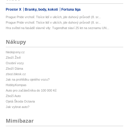
Prostor X
Branky, body, kokoti
Fortuna liga
Prague Pride vrcholí: Tisíce lidí v ulicích, jde duhový průvod! (8. sr...
Prague Pride vrcholí: Tisíce lidí v ulicích, jde duhový průvod! (8. sr...
Hra světel na fasádě slavné vily: Tugendhat slaví 25 let na seznamu UN...
Nákupy
hledejceny.cz
Zboží Živě
Osobní vozy
Zboží Dáma
zbozi.blesk.cz
Jak na prohlídku ojetého vozu?
HobbyKompas
Auto pro začátečníka do 100 000 Kč
Zboží Auto
Ojetá Škoda Octavia
Jak vybrat auto?
Mimibazar