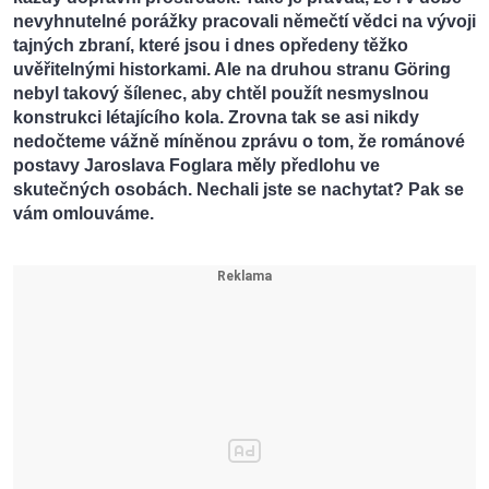
nevyhnutelné porážky pracovali němečtí vědci na vývoji
tajných zbraní, které jsou i dnes opředeny těžko
uvěřitelnými historkami. Ale na druhou stranu Göring
nebyl takový šílenec, aby chtěl použít nesmyslnou
konstrukci létajícího kola. Zrovna tak se asi nikdy
nedočteme vážně míněnou zprávu o tom, že románové
postavy Jaroslava Foglara měly předlohu ve
skutečných osobách. Nechali jste se nachytat? Pak se
vám omlouváme.