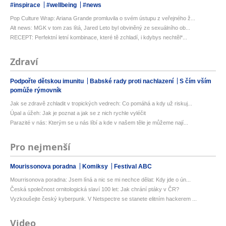
#inspirace
#wellbeing
#news
Pop Culture Wrap: Ariana Grande promluvila o svém ústupu z veřejného ž...
Alt news: MGK v tom zas lítá, Jared Leto byl obviněný ze sexuálního ob...
RECEPT: Perfektní letní kombinace, které tě zchladí, i kdybys nechtěl*...
Zdraví
Podpořte dětskou imunitu
Babské rady proti nachlazení
S čím vším
pomůže rýmovník
Jak se zdravě zchladit v tropických vedrech: Co pomáhá a kdy už riskuj...
Úpal a úžeh: Jak je poznat a jak se z nich rychle vyléčit
Parazité v nás: Kterým se u nás líbí a kde v našem těle je můžeme nají...
Pro nejmenší
Mourissonova poradna
Komiksy
Festival ABC
Mourrisonova poradna: Jsem líná a nic se mi nechce dělat: Kdy jde o ún...
Česká společnost ornitologická slaví 100 let: Jak chrání ptáky v ČR?
Vyzkoušejte český kyberpunk. V Netspectre se stanete elitním hackerem ...
Video