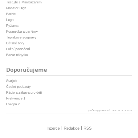
Testujte s Mimibazarem
Monster High
Barbie
Lego
Pyžama
Kosmetika a parfémy
Teplákové soupravy
Dětské boty
Ložní povlečení
Bazar nábytku
Doporučujeme
Starjob
České podcasty
Rádio a zábava pro děti
Frekvence 1
Evropa 2
patička vygenerovaná: 16:50:14 08.08.2026
Inzerce
Redakce
RSS