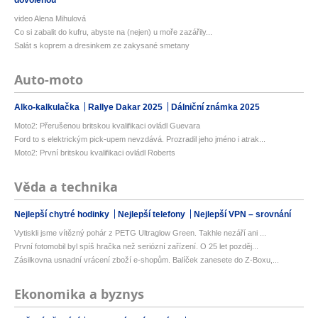
video Alena Mihulová
Co si zabalit do kufru, abyste na (nejen) u moře zazářily...
Salát s koprem a dresinkem ze zakysané smetany
Auto-moto
Alko-kalkulačka
Rallye Dakar 2025
Dálniční známka 2025
Moto2: Přerušenou britskou kvalifikaci ovládl Guevara
Ford to s elektrickým pick-upem nevzdává. Prozradil jeho jméno i atrak...
Moto2: První britskou kvalifikaci ovládl Roberts
Věda a technika
Nejlepší chytré hodinky
Nejlepší telefony
Nejlepší VPN – srovnání
Vytiskli jsme vítězný pohár z PETG Ultraglow Green. Takhle nezáří ani ...
První fotomobil byl spíš hračka než seriózní zařízení. O 25 let pozděj...
Zásilkovna usnadní vrácení zboží e-shopům. Balíček zanesete do Z-Boxu,...
Ekonomika a byznys