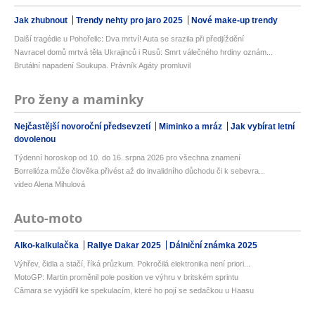
Jak zhubnout
Trendy nehty pro jaro 2025
Nové make-up trendy
Další tragédie u Pohořelic: Dva mrtví! Auta se srazila při předjíždění
Navracel domů mrtvá těla Ukrajinců i Rusů: Smrt válečného hrdiny oznám...
Brutální napadení Soukupa. Právník Agáty promluvil
Pro ženy a maminky
Nejčastější novoroční předsevzetí
Miminko a mráz
Jak vybírat letní
dovolenou
Týdenní horoskop od 10. do 16. srpna 2026 pro všechna znamení
Borrelióza může člověka přivést až do invalidního důchodu či k sebevra...
video Alena Mihulová
Auto-moto
Alko-kalkulačka
Rallye Dakar 2025
Dálniční známka 2025
Výhřev, čidla a stačí, říká průzkum. Pokročilá elektronika není priori...
MotoGP: Martin proměnil pole position ve výhru v britském sprintu
Câmara se vyjádřil ke spekulacím, které ho pojí se sedačkou u Haasu