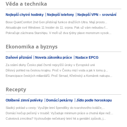
Věda a technika
Nejlepší chytré hodinky
Nejlepší telefony
Nejlepší VPN – srovnání
Bose QuietComfort 2nd Gen přebírají funkce dražších Ultra. Mají prosto...
Aktualizujte své Windows 11 Insider do 11. srpna. Pak už vám nebudou f...
Pokračuje záchrana Starshipu. V moři už dva týdny plave monstrum vysok...
Ekonomika a byznys
Daňové přiznání
Novela zákoníku práce
Nadace EPCG
Za státní dluhy Česko platí čtvrté nejvyšší úroky v Evropské unii
Děsivý pohled na českou krajinu. Proč v Česku mizí voda a jak k tomu p...
Emancipace českých miliardářů. Proč Strnad, Křetínský a Komárek nakupu...
Recepty
Oblíbené zimní polévky
Domácí pekárny
Jídlo podle horoskopu
Sladký poklad u cesty: Využijte letní špendlíky do tvarohového koláče,...
Domácí kečup pečený v troubě: Vyžaduje minimum práce a chutná lépe než...
Cuketová zmrzlina? Vyzkoušejte nečekaný letní hit a geniální způsob, j...