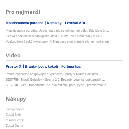
Pro nejmenší
Mourissonova poradna
Komiksy
Festival ABC
Mourrisonova poradna: Jsem líná a nic se mi nechce dělat: Kdy jde o ún...
Česká společnost ornitologická slaví 100 let: Jak chrání ptáky v ČR?
Vyzkoušejte český kyberpunk. V Netspectre se stanete elitním hackerem ...
Video
Prostor X
Branky, body, kokoti
Fortuna liga
Priske byl hodně nespokojen s výkonem Sparty v Mladé Boleslavi
SESTŘIH: Mladá Boleslav - Sparta 2:0. Bezzubí Letenští opět ztratili. ...
SESTŘIH: Zlín - Bohemians 0:2. Klokani mají první výhru, premiérovou t...
Nákupy
hledejceny.cz
Zboží Živě
Osobní vozy
Zboží Dáma