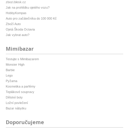
zbozi.blesk.cz
Jak na prohlídku ojetého vozu?
HobbyKompas
Auto pro začátečníka do 100 000 Kč
Zboží Auto
Ojetá Škoda Octavia
Jak vybrat auto?
Mimibazar
Testujte s Mimibazarem
Monster High
Barbie
Lego
Pyžama
Kosmetika a parfémy
Teplákové soupravy
Dětské boty
Ložní povlečení
Bazar nábytku
Doporučujeme