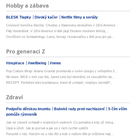
Hobby a zábava
BLESK Tlapky
Divoký kačer
Netflix filmy a seriály
Cestovní horečka šlechty: Chuďas z Klatovska otrokářem v Jižní Americe
Filip Vondrášek: V Jižní Americe si lidé plují životem mnohem lehčeji,...
Osvěžení ve Schladmingu: Lamy, ferraty i koulovačka v létě jsou jen pá...
Pro generaci Z
#inspirace
#wellbeing
#news
Pop Culture Wrap: Ariana Grande promluvila o svém ústupu z veřejného ž...
Alt news: MGK v tom zas lítá, Jared Leto byl obviněný ze sexuálního ob...
RECEPT: Perfektní letní kombinace, které tě zchladí, i kdybys nechtěl*...
Zdraví
Podpořte dětskou imunitu
Babské rady proti nachlazení
S čím vším
pomůže rýmovník
Jak se zdravě zchladit v tropických vedrech: Co pomáhá a kdy už riskuj...
Úpal a úžeh: Jak je poznat a jak se z nich rychle vyléčit
Parazité v nás: Kterým se u nás líbí a kde v našem těle je můžeme nají...