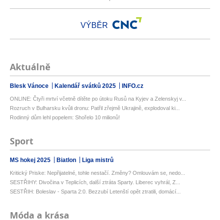
VÝBĚR
Aktuálně
Blesk Vánoce
Kalendář svátků 2025
INFO.cz
ONLINE: Čtyři mrtví včetně dítěte po útoku Rusů na Kyjev a Zelenskyj v...
Rozruch v Bulharsku kvůli dronu: Patřil zřejmě Ukrajině, explodoval ki...
Rodinný dům lehl popelem: Shořelo 10 milionů!
Sport
MS hokej 2025
Biatlon
Liga mistrů
Kritický Priske: Nepřijatelné, tohle nestačí. Změny? Omlouvám se, nedo...
SESTŘIHY: Divočina v Teplicích, další ztráta Sparty. Liberec vyhrál, Z...
SESTŘIH: Boleslav - Sparta 2:0. Bezzubí Letenští opět ztratili, domácí...
Móda a krása