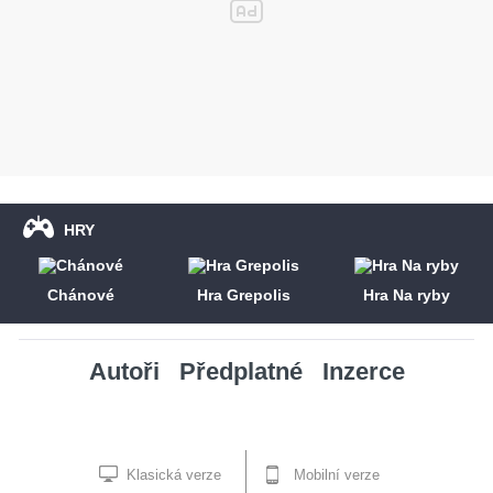
HRY
Chánové
Hra Grepolis
Hra Na ryby
Autoři
Předplatné
Inzerce
Klasická verze
Mobilní verze