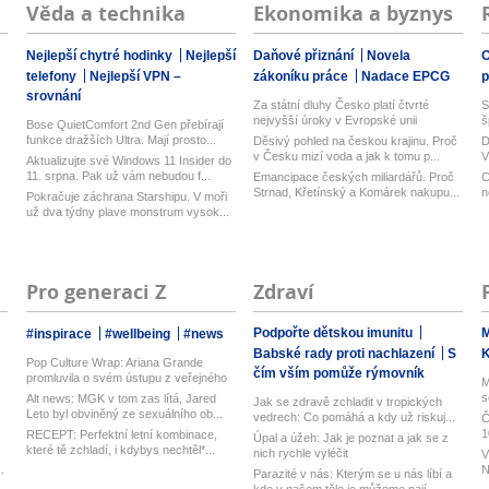
Věda a technika
Ekonomika a byznys
Nejlepší chytré hodinky
Nejlepší
Daňové přiznání
Novela
O
telefony
Nejlepší VPN –
zákoníku práce
Nadace EPCG
srovnání
Za státní dluhy Česko platí čtvrté
S
nejvyšší úroky v Evropské unii
š
Bose QuietComfort 2nd Gen přebírají
funkce dražších Ultra. Mají prosto...
Děsivý pohled na českou krajinu. Proč
D
v Česku mizí voda a jak k tomu p...
V
Aktualizujte své Windows 11 Insider do
n
11. srpna. Pak už vám nebudou f...
Emancipace českých miliardářů. Proč
C
Strnad, Křetínský a Komárek nakupu...
n
Pokračuje záchrana Starshipu. V moři
už dva týdny plave monstrum vysok...
Pro generaci Z
Zdraví
Podpořte dětskou imunitu
M
#inspirace
#wellbeing
#news
Babské rady proti nachlazení
S
Pop Culture Wrap: Ariana Grande
čím vším pomůže rýmovník
promluvila o svém ústupu z veřejného
M
ž...
s
Alt news: MGK v tom zas lítá, Jared
Jak se zdravě zchladit v tropických
Leto byl obviněný ze sexuálního ob...
vedrech: Co pomáhá a kdy už riskuj...
Č
1
RECEPT: Perfektní letní kombinace,
Úpal a úžeh: Jak je poznat a jak se z
které tě zchladí, i kdybys nechtěl*...
nich rychle vyléčit
V
.
N
Parazité v nás: Kterým se u nás líbí a
h