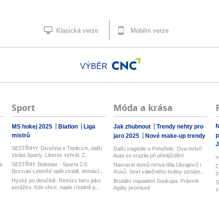
Klasická verze
Mobilní verze
VÝBĚR
Sport
Móda a krása
N
MS hokej 2025
Biatlon
Liga
Jak zhubnout
Trendy nehty pro
mistrů
p
jaro 2025
Nové make-up trendy
J
SESTŘIHY: Divočina v Teplicích, další
Další tragédie u Pohořelic: Dva mrtví!
ztráta Sparty. Liberec vyhrál, Z...
Auta se srazila při předjíždění
v
SESTŘIH: Boleslav - Sparta 2:0.
l
Navracel domů mrtvá těla Ukrajinců i
C
Bezzubí Letenští opět ztratili, domácí...
Rusů: Smrt válečného hrdiny oznám...
(
Hyský po divočině: Remízu beru jako
Brutální napadení Soukupa. Právník
S
porážku. Kdo chce, najde i hodně p...
Agáty promluvil
z