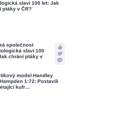
ká společnost
tologická slaví 100
 Jak chrání ptáky v
?