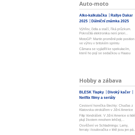
Auto-moto
Alko-kalkulačka
Rallye Dakar
2025
Dálniční známka 2025
Výhřev, čidla a stačí, říká průzkum.
Pokročilá elektronika není priori...
MotoGP: Martin proměnil pole position
ve výhru v britském sprintu
Câmara se vyjádřil ke spekulacím,
které ho pojí se sedačkou u Haasu
Hobby a zábava
BLESK Tlapky
Divoký kačer
Netflix filmy a seriály
Cestovní horečka šlechty: Chuďas z
Klatovska otrokářem v Jižní Americe
Filip Vondrášek: V Jižní Americe si lidé
plují životem mnohem lehčeji,...
Osvěžení ve Schladmingu: Lamy,
ferraty i koulovačka v létě jsou jen pá..