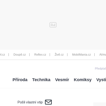
rt.cz
Doupě.cz
Reflex.cz
Živě.cz
MobilMania.cz
AVma
Předplať
Příroda
Technika
Vesmír
Komiksy
Vyst
Pošli vlastní vtip