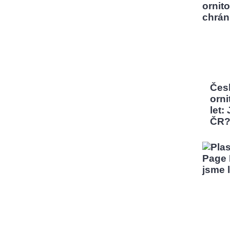
Čes
orni
let:
ČR