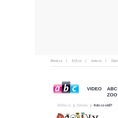
Blesk.cz
E15.cz
Auto.cz
iSpo
VIDEO
ABC
ZOO
Ábíčko.cz
Džouky
Kdo co vidí?