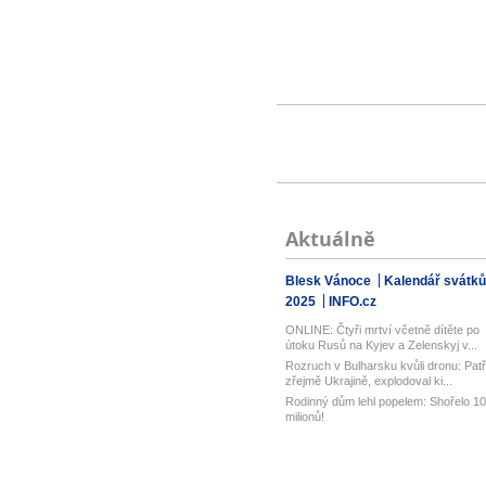
Aktuálně
Blesk Vánoce
Kalendář svátků
2025
INFO.cz
ONLINE: Čtyři mrtví včetně dítěte po
útoku Rusů na Kyjev a Zelenskyj v...
Rozruch v Bulharsku kvůli dronu: Patři
zřejmě Ukrajině, explodoval ki...
Rodinný dům lehl popelem: Shořelo 10
milionů!