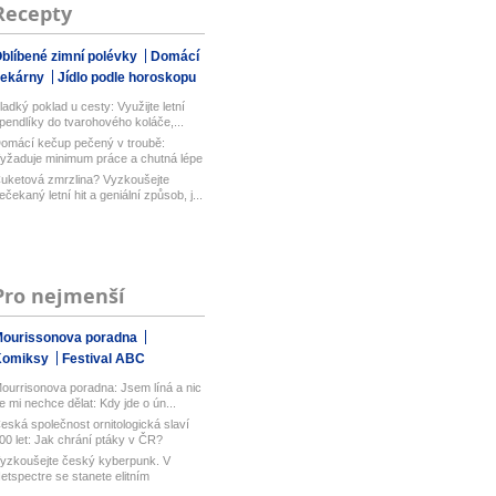
Recepty
blíbené zimní polévky
Domácí
pekárny
Jídlo podle horoskopu
ladký poklad u cesty: Využijte letní
pendlíky do tvarohového koláče,...
omácí kečup pečený v troubě:
yžaduje minimum práce a chutná lépe
ež...
uketová zmrzlina? Vyzkoušejte
ečekaný letní hit a geniální způsob, j...
Pro nejmenší
ourissonova poradna
Komiksy
Festival ABC
ourrisonova poradna: Jsem líná a nic
e mi nechce dělat: Kdy jde o ún...
eská společnost ornitologická slaví
00 let: Jak chrání ptáky v ČR?
yzkoušejte český kyberpunk. V
etspectre se stanete elitním
ackerem ...