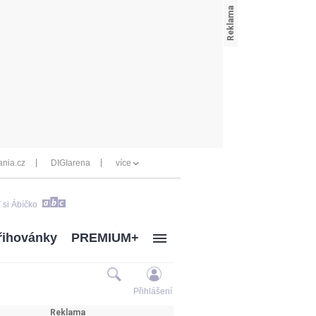
nia.cz
DIGIarena
více
 si Ábíčko
řihovánky
PREMIUM+
Přihlášení