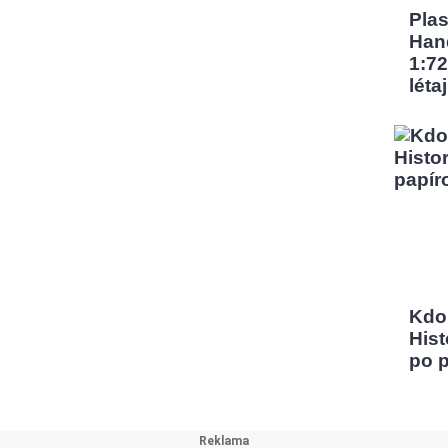
Pla
Han
1:72
léta
Kdo
Hist
po 