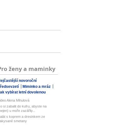
Pro ženy a maminky
ejčastější novoroční
ředsevzetí
Miminko a mráz
ak vybírat letní dovolenou
ideo Alena Mihulová
o si zabalit do kufru, abyste na
nejen) u moře zazářily...
alát s koprem a dresinkem ze
akysané smetany