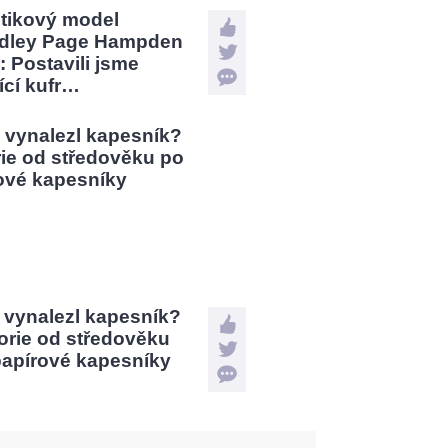
stikový model
dley Page Hampden
: Postavili jsme
jící kufr…
 vynalezl kapesník?
orie od středověku
papírové kapesníky