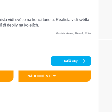
sta vidí světlo na konci tunelu. Realista vidí světla
tři debily na kolejích.
Poslala: Aneta, Třeboň, 13 let
Další vtip
NÁHODNÉ VTIPY