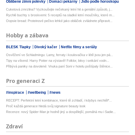
Oblíbené zimní polévky
Domácí pekárny
Jídlo podle horoskopu
Cuketová zmrzlina? Vyzkoušejte nečekaný letní hit a geniální způsob, j...
Rychlé buchty s broskvemi: 5 receptů na sladké letní moučníky, které m...
Oopsie bread: Proteinové pečivo lehké jako obláček zvládnete připravit...
Hobby a zábava
BLESK Tlapky
Divoký kačer
Netflix filmy a seriály
Osvěžení ve Schladmingu: Lamy, ferraty i koulovačka v létě jsou jen pá...
Tipy na víkend: Harry Potter na výstavě! Folklor, bitvy i setkání vodn...
Přibývá paniky na dovolené: Vnuka paní Soni v hotelu poštípaly štěnice...
Pro generaci Z
#inspirace
#wellbeing
#news
RECEPT: Perfektní letní kombinace, které tě zchladí, i kdybys nechtěl*...
Proč každá generace hledá svůj signature beauty look
Recenze: nový Spider-Man je hodně jiný a dospělejší, pomáhá mu i Sadie...
Zdraví