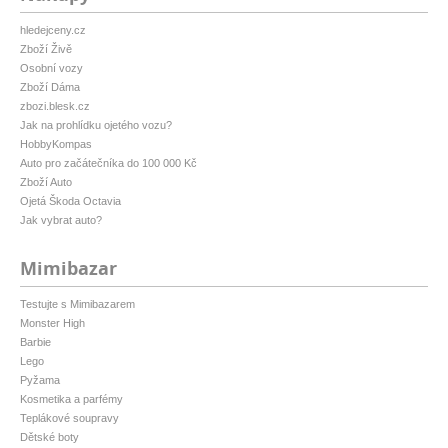
hledejceny.cz
Zboží Živě
Osobní vozy
Zboží Dáma
zbozi.blesk.cz
Jak na prohlídku ojetého vozu?
HobbyKompas
Auto pro začátečníka do 100 000 Kč
Zboží Auto
Ojetá Škoda Octavia
Jak vybrat auto?
Mimibazar
Testujte s Mimibazarem
Monster High
Barbie
Lego
Pyžama
Kosmetika a parfémy
Teplákové soupravy
Dětské boty