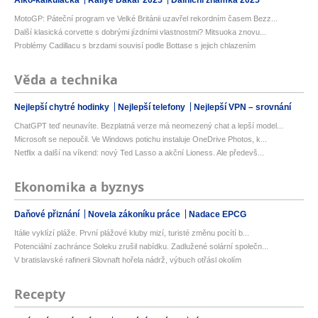
MotoGP: Páteční program ve Velké Británii uzavřel rekordním časem Bezz...
Další klasická corvette s dobrými jízdními vlastnostmi? Mitsuoka znovu...
Problémy Cadillacu s brzdami souvisí podle Bottase s jejich chlazením
Věda a technika
Nejlepší chytré hodinky
Nejlepší telefony
Nejlepší VPN – srovnání
ChatGPT teď neunavíte. Bezplatná verze má neomezený chat a lepší model...
Microsoft se nepoučil. Ve Windows potichu instaluje OneDrive Photos, k...
Netflix a další na víkend: nový Ted Lasso a akční Lioness. Ale předevš...
Ekonomika a byznys
Daňové přiznání
Novela zákoníku práce
Nadace EPCG
Itálie vyklízí pláže. První plážové kluby mizí, turisté změnu pocítí b...
Potenciální zachránce Soleku zrušil nabídku. Zadlužené solární společn...
V bratislavské rafinerii Slovnaft hořela nádrž, výbuch otřásl okolím
Recepty