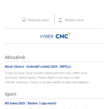
Klasická verze
Mobilní verze
VÝBĚR
Aktuálně
Blesk Vánoce
Kalendář svátků 2025
INFO.cz
Trump má utrum: Soud rozhodl o stavbě tanečního sálu v Bílém domě
Sezemský: Ruská raketa v Polsku. Babiš za ním stojí a co dál?
ONLINE: Zelenskyj v Srbsku a Ukrajina udeřila na další sklad Wildberri...
Sport
MS hokej 2025
Biatlon
Liga mistrů