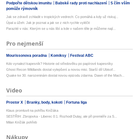
Podpořte dětskou imunitu
Babské rady proti nachlazení
S čím vším
pomůže rýmovník
Jak se zdravě zchladit v tropických vedrech: Co pomáhá a kdy už riskuj...
Úpal a úžeh: Jak je poznat a jak se z nich rychle vyléčit
Parazité v nás: Kterým se u nás líbí a kde v našem těle je můžeme nají...
Pro nejmenší
Mourissonova poradna
Komiksy
Festival ABC
Kdo vynalezl kapesník? Historie od středověku po papírové kapesníky
Ghost Recon Wildlands dostal vylepšení a novou misi. Starší díl Ubisof...
Quake ke 30. narozeninám dostal novou epizodu zdarma. Dawn of the Mach...
Video
Prostor X
Branky, body, kokoti
Fortuna liga
Klaus promluvil na pohřbu Knížáka
SESTŘIH: Zbrojovka - Liberec 0:1. Rozhodl Dulay, ale při premiéře za S...
Milan Knížák pohřeb
Nákupy