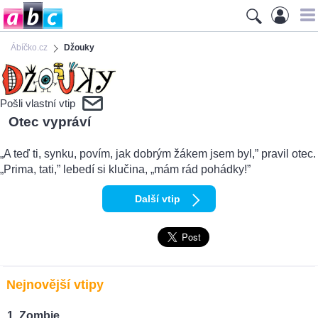
Ábíčko.cz
Džouky
Pošli vlastní vtip
Otec vypráví
„A teď ti, synku, povím, jak dobrým žákem jsem byl,” pravil otec.
„Prima, tati,” lebedí si klučina, „mám rád pohádky!”
Další vtip
Nejnovější vtipy
Zombie