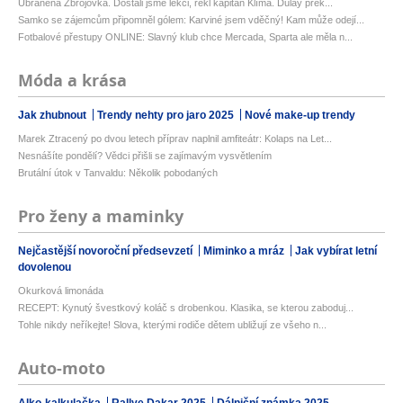
Ubráněná Zbrojovka. Dostali jsme lekci, řekl kapitán Klíma. Dulay přek...
Samko se zájemcům připomněl gólem: Karviné jsem vděčný! Kam může odejí...
Fotbalové přestupy ONLINE: Slavný klub chce Mercada, Sparta ale měla n...
Móda a krása
Jak zhubnout
Trendy nehty pro jaro 2025
Nové make-up trendy
Marek Ztracený po dvou letech příprav naplnil amfiteátr: Kolaps na Let...
Nesnášíte pondělí? Vědci přišli se zajímavým vysvětlením
Brutální útok v Tanvaldu: Několik pobodaných
Pro ženy a maminky
Nejčastější novoroční předsevzetí
Miminko a mráz
Jak vybírat letní
dovolenou
Okurková limonáda
RECEPT: Kynutý švestkový koláč s drobenkou. Klasika, se kterou zaboduj...
Tohle nikdy neříkejte! Slova, kterými rodiče dětem ubližují ze všeho n...
Auto-moto
Alko-kalkulačka
Rallye Dakar 2025
Dálniční známka 2025