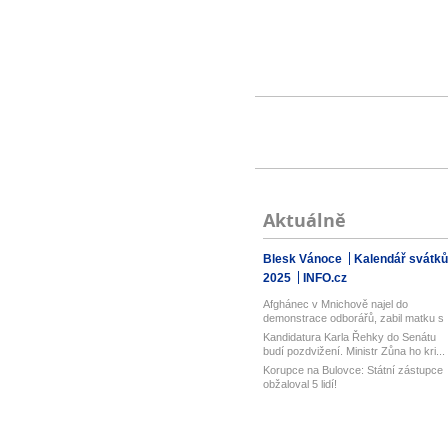
Aktuálně
Blesk Vánoce
Kalendář svátků
2025
INFO.cz
Afghánec v Mnichově najel do
demonstrace odborářů, zabil matku s
batol...
Kandidatura Karla Řehky do Senátu
budí pozdvižení. Ministr Zůna ho kri...
Korupce na Bulovce: Státní zástupce
obžaloval 5 lidí!