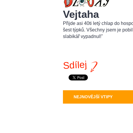
Vejtaha
Přijde asi 40ti letý chlap do hosp
šest týpků. Všechny jsem je pobi
slabikář vypadnul!"
Sdílej
NEJNOVĚJŠÍ VTIPY