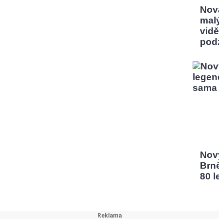
Nov
mal
vidě
pod
Nový
Brn
80 l