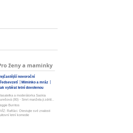
Pro ženy a maminky
ejčastější novoroční
ředsevzetí
Miminko a mráz
ak vybírat letní dovolenou
lasatelka a moderátorka Saskia
urešová (80) - Smrt manžela ji zdrtil...
eggie Burritos
VÍZ: Rafťáci. Otestujte své znalosti
ultovní letní komedie