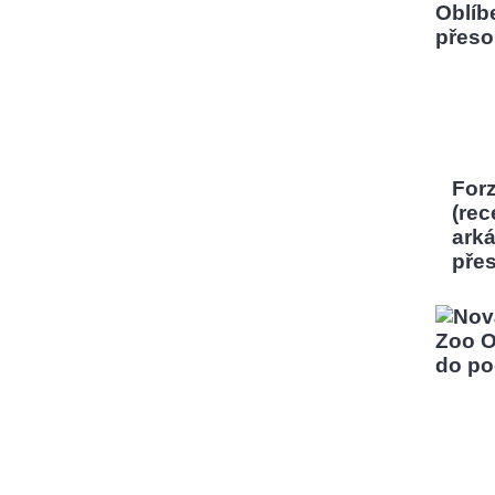
Forz
(rec
ark
pře