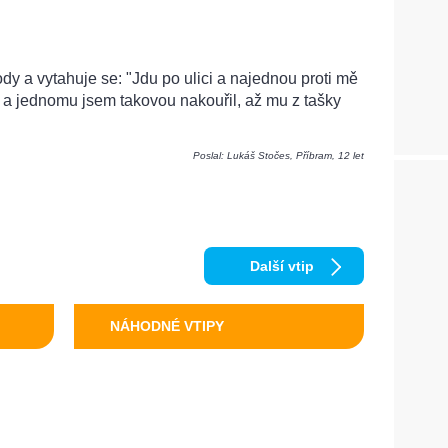
ody a vytahuje se: "Jdu po ulici a najednou proti mě
l a jednomu jsem takovou nakouřil, až mu z tašky
Poslal: Lukáš Stočes, Příbram, 12 let
Další vtip
NÁHODNÉ VTIPY