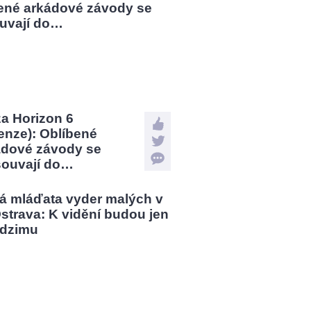
a Horizon 6
enze): Oblíbené
ádové závody se
souvají do…