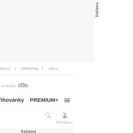
nia.cz
DIGIarena
více
 si Ábíčko
řihovánky
PREMIUM+
Přihlášení