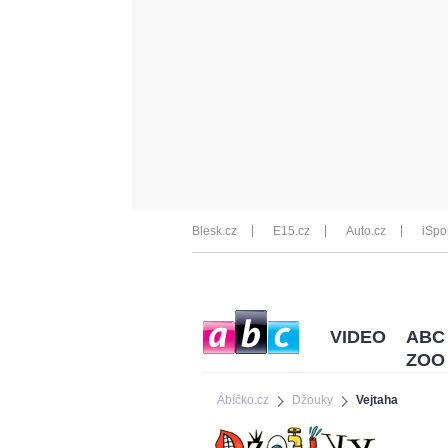
Blesk.cz
E15.cz
Auto.cz
iSpo
VIDEO
ABC
ZOO
Ábíčko.cz
Džouky
Vejtaha