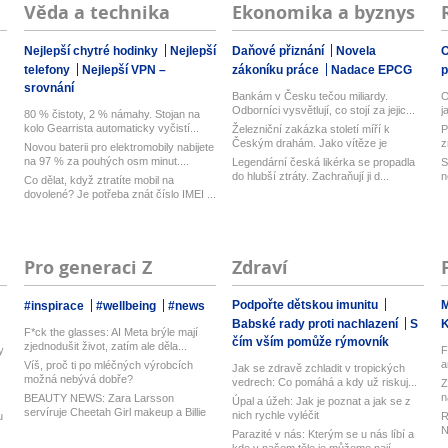
Věda a technika
Ekonomika a byznys
Nejlepší chytré hodinky
Nejlepší
Daňové přiznání
Novela
O
telefony
Nejlepší VPN –
zákoníku práce
Nadace EPCG
srovnání
Bankám v Česku tečou miliardy.
O
Odborníci vysvětlují, co stojí za jejic...
j
80 % čistoty, 2 % námahy. Stojan na
kolo Gearrista automaticky vyčistí...
Železniční zakázka století míří k
P
Českým drahám. Jako vítěze je
z
Novou baterii pro elektromobily nabijete
schvál...
na 97 % za pouhých osm minut....
Legendární česká likérka se propadla
S
do hlubší ztráty. Zachraňují ji d...
n
Co dělat, když ztratíte mobil na
dovolené? Je potřeba znát číslo IMEI ...
Pro generaci Z
Zdraví
Podpořte dětskou imunitu
M
#inspirace
#wellbeing
#news
Babské rady proti nachlazení
S
F*ck the glasses: AI Meta brýle mají
čím vším pomůže rýmovník
zjednodušit život, zatím ale děla...
y
F
a
Víš, proč ti po mléčných výrobcích
Jak se zdravě zchladit v tropických
možná nebývá dobře?
vedrech: Co pomáhá a kdy už riskuj...
Z
n
BEAUTY NEWS: Zara Larsson
Úpal a úžeh: Jak je poznat a jak se z
servíruje Cheetah Girl makeup a Billie
nich rychle vyléčit
u
R
Eilis...
N
Parazité v nás: Kterým se u nás líbí a
m