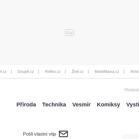
rt.cz
Doupě.cz
Reflex.cz
Živě.cz
MobilMania.cz
AVma
Předplať
Příroda
Technika
Vesmír
Komiksy
Vyst
Pošli vlastní vtip