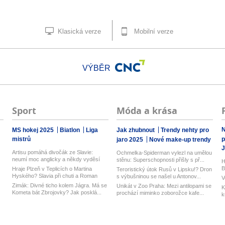
Klasická verze
Mobilní verze
VÝBĚR
Sport
Móda a krása
N
MS hokej 2025
Biatlon
Liga
Jak zhubnout
Trendy nehty pro
mistrů
p
jaro 2025
Nové make-up trendy
J
Artisu pomáhá divočák ze Slavie:
Ochmelka-Spiderman vylezl na umělou
neumí moc anglicky a někdy vyděsí
stěnu: Superschopnosti přišly s př...
H
tre...
B
Hraje Plzeň v Teplicích o Martina
Teroristický útok Rusů v Lipsku!? Dron
Hyského? Slavia při chuti a Roman
s výbušninou se našel u Antonov...
V
Ma...
Zimák: Divné ticho kolem Jágra. Má se
Unikát v Zoo Praha: Mezi antilopami se
K
Kometa bát Zbrojovky? Jak posklá...
prochází miminko zoborožce kafe...
k