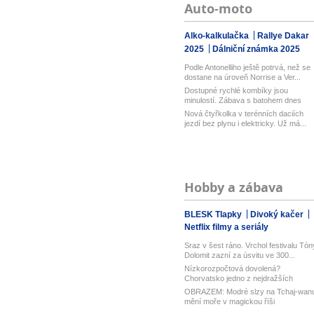
Auto-moto
Alko-kalkulačka
Rallye Dakar
2025
Dálniční známka 2025
Podle Antonelliho ještě potrvá, než se
dostane na úroveň Norrise a Ver...
Dostupné rychlé kombíky jsou
minulostí. Zábava s batohem dnes
začíná a...
Nová čtyřkolka v terénních daciích
jezdí bez plynu i elektricky. Už má...
Hobby a zábava
BLESK Tlapky
Divoký kačer
Netflix filmy a seriály
Sraz v šest ráno. Vrchol festivalu Tón
Dolomit zazní za úsvitu ve 300...
Nízkorozpočtová dovolená?
Chorvatsko jedno z nejdražších
v Evropě! Lev...
OBRAZEM: Modré slzy na Tchaj-wan
mění moře v magickou říši