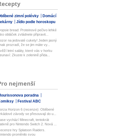
Recepty
blíbené zimní polévky
Domácí
pekárny
Jídlo podle horoskopu
opsie bread: Proteinové pečivo lehké
ako obláček zvládnete připravit...
ozor na jedovaté cukety! Jeden jasný
nak prozradí, že se jim máte vy...
věží letní saláty, které vás v horku
eunaví: Zkuste k zelenině přida...
Pro nejmenší
ourissonova poradna
Komiksy
Festival ABC
orza Horizon 6 (recenze): Oblíbené
rkádové závody se přesouvají do u...
ase vychází Minecraft, tentokrát
ativně pro Nintendo Switch 2. Nová ...
ecenze hry Splatoon Raiders.
intendo proměnilo svou
ultiplayerovou ...