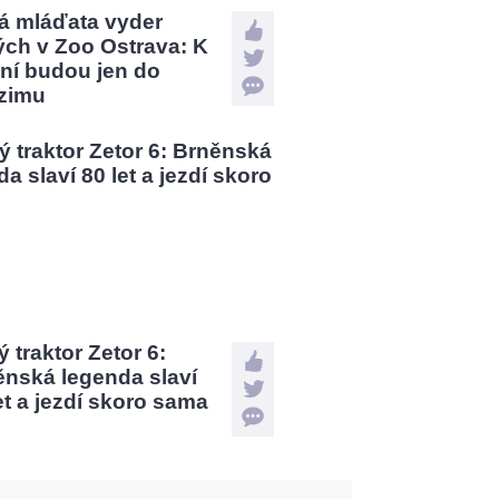
á mláďata vyder
ých v Zoo Ostrava: K
ní budou jen do
zimu
 traktor Zetor 6:
ěnská legenda slaví
et a jezdí skoro sama