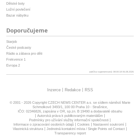
Dětské boty
Ložní povlečení
Bazar nábytku
Doporučujeme
Starjob
České podcasty
Rádio a zábava pro děti
Frekvence 1
Evropa 2
patička vygenerovaná: 08:00:18 06.08.2026
Inzerce
Redakce
RSS
© 2001 - 2026 Copyright
CZECH NEWS CENTER a.s.
se sídlem náměstí Marie
Schmolkové 3493/1, 100 00 Praha 10 - Strašnice,
IČO: 02346826, zapsána v OR, sp.zn. B 19490 a dodavatelé obsahu
Autorská práva k publikovaným materiálům
Podmínky pro užívání služby informační společnosti
Informace o zpracování osobních údajů
Cookies
Nastavení soukromí
Vlastnická struktura
Jednotná kontaktní místa / Single Points od Contact
Transparency report