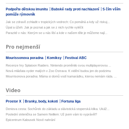
Podpořte dětskou imunitu
Babské rady proti nachlazení
S čím vším
pomůže rýmovník
Jak se zdravě zchladit v tropických vedrech: Co pomáhá a kdy už riskuj...
Úpal a úžeh: Jak je poznat a jak se z nich rychle vyléčit
Parazité v nás: Kterým se u nás líbí a kde v našem těle je můžeme nají...
Pro nejmenší
Mourissonova poradna
Komiksy
Festival ABC
Recenze hry Splatoon Raiders. Nintendo proměnilo svou multiplayerovou ...
Nová mláďata vyder malých v Zoo Ostrava: K vidění budou jen do podzimu
Mourrisonova poradna: Máma si domů vodí kamarádku, kterou nemám ráda. ...
Video
Prostor X
Branky, body, kokoti
Fortuna liga
Deniova cesta: Sochůrek do základu a slávistická stoperská klika. Ukáž...
Poslední sklenička se Samem Neillem: Už jsem vám to vyprávěl?
Epicentrum Kalousek Nové nahrání