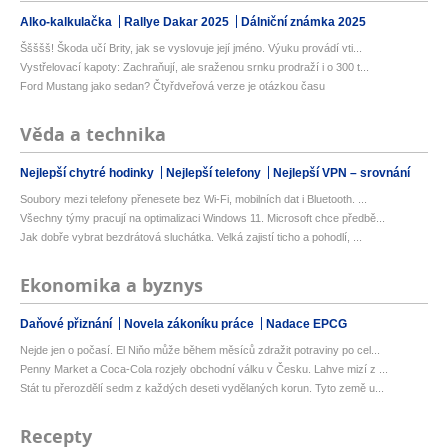
Alko-kalkulačka
Rallye Dakar 2025
Dálniční známka 2025
Ššššš! Škoda učí Brity, jak se vyslovuje její jméno. Výuku provádí vti...
Vystřelovací kapoty: Zachraňují, ale sraženou srnku prodraží i o 300 t...
Ford Mustang jako sedan? Čtyřdveřová verze je otázkou času
Věda a technika
Nejlepší chytré hodinky
Nejlepší telefony
Nejlepší VPN – srovnání
Soubory mezi telefony přenesete bez Wi-Fi, mobilních dat i Bluetooth. ...
Všechny týmy pracují na optimalizaci Windows 11. Microsoft chce předbě...
Jak dobře vybrat bezdrátová sluchátka. Velká zajistí ticho a pohodlí, ...
Ekonomika a byznys
Daňové přiznání
Novela zákoníku práce
Nadace EPCG
Nejde jen o počasí. El Niňo může během měsíců zdražit potraviny po cel...
Penny Market a Coca-Cola rozjely obchodní válku v Česku. Lahve mizí z ...
Stát tu přerozdělí sedm z každých deseti vydělaných korun. Tyto země u...
Recepty