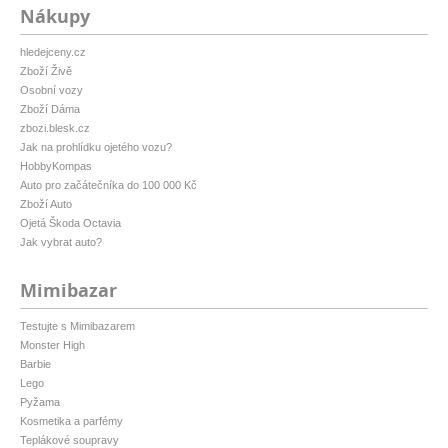
Nákupy
hledejceny.cz
Zboží Živě
Osobní vozy
Zboží Dáma
zbozi.blesk.cz
Jak na prohlídku ojetého vozu?
HobbyKompas
Auto pro začátečníka do 100 000 Kč
Zboží Auto
Ojetá Škoda Octavia
Jak vybrat auto?
Mimibazar
Testujte s Mimibazarem
Monster High
Barbie
Lego
Pyžama
Kosmetika a parfémy
Teplákové soupravy