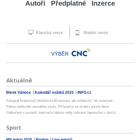
Autoři
Předplatné
Inzerce
Klasická verze
Mobilní verze
VÝBĚR
Aktuálně
Blesk Vánoce
Kalendář svátků 2025
INFO.cz
Fotograf Kratochvíl: Nefotím kvůli senzaci, ale svědectví. Ve venezuel...
Policie našla tělo utonulého muže: Při bouřce se ztratil v jezeře Most
Odloučení v pustině. Internační tábory měly zabránit Japoncům v útocíc...
Sport
MS hokej 2025
Biatlon
Liga mistrů