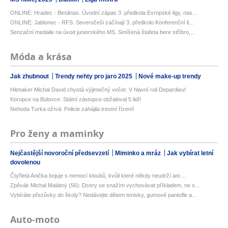
ONLINE: Hradec - Besiktas. Úvodní zápas 3. předkola Evropské ligy, nas...
ONLINE: Jablonec - RFS. Severočeši začínají 3. předkolo Konferenční li...
Senzační medaile na úvod juniorského MS. Smíšená štafeta bere stříbro,...
Móda a krása
Jak zhubnout
Trendy nehty pro jaro 2025
Nové make-up trendy
Hitmaker Michal David chystá výjimečný večer. V hlavní roli Depardieu!
Korupce na Bulovce: Státní zástupce obžaloval 5 lidí!
Nehoda Turka ožívá: Policie zahájila trestní řízení!
Pro ženy a maminky
Nejčastější novoroční předsevzetí
Miminko a mráz
Jak vybírat letní
dovolenou
Čtyřletá Anička bojuje s nemocí kloubů, kvůli které někdy neudrží ani ...
Zpěvák Michal Malátný (56): Dcery se snažím vychovávat příkladem, ne s...
Vybíráte přezůvky do školy? Nedávejte dětem tenisky, gumové pantofle a...
Auto-moto