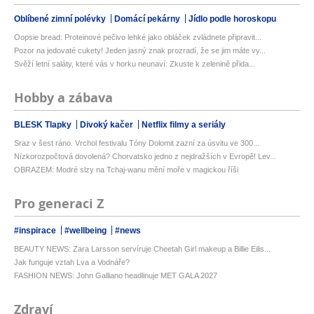
Oblíbené zimní polévky
Domácí pekárny
Jídlo podle horoskopu
Oopsie bread: Proteinové pečivo lehké jako obláček zvládnete připravit...
Pozor na jedovaté cukety! Jeden jasný znak prozradí, že se jim máte vy...
Svěží letní saláty, které vás v horku neunaví: Zkuste k zelenině přida...
Hobby a zábava
BLESK Tlapky
Divoký kačer
Netflix filmy a seriály
Sraz v šest ráno. Vrchol festivalu Tóny Dolomit zazní za úsvitu ve 300...
Nízkorozpočtová dovolená? Chorvatsko jedno z nejdražších v Evropě! Lev...
OBRAZEM: Modré slzy na Tchaj-wanu mění moře v magickou říši
Pro generaci Z
#inspirace
#wellbeing
#news
BEAUTY NEWS: Zara Larsson servíruje Cheetah Girl makeup a Billie Eilis...
Jak funguje vztah Lva a Vodnáře?
FASHION NEWS: John Galliano headlinuje MET GALA 2027
Zdraví