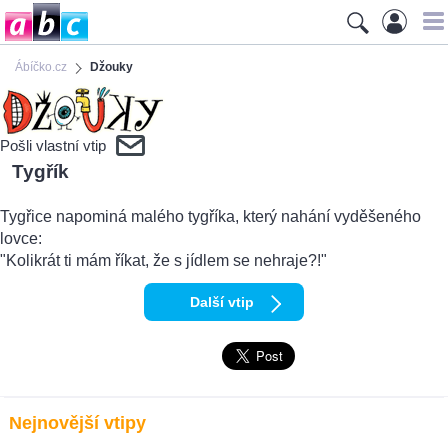
Ábíčko.cz
Džouky
Pošli vlastní vtip
Tygřík
Tygřice napominá malého tygříka, který nahání vyděšeného
lovce:
"Kolikrát ti mám říkat, že s jídlem se nehraje?!"
Další vtip
Nejnovější vtipy