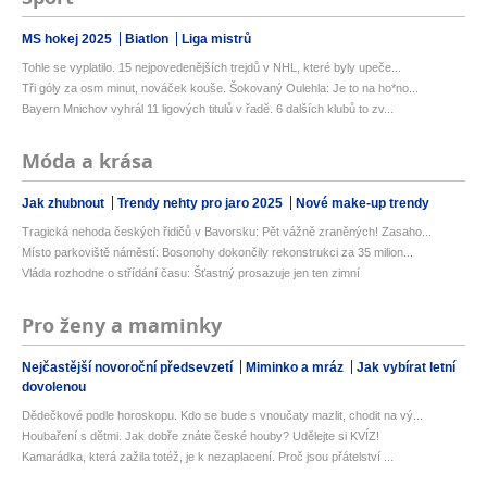
MS hokej 2025
Biatlon
Liga mistrů
Tohle se vyplatilo. 15 nejpovedenějších trejdů v NHL, které byly upeče...
Tři góly za osm minut, nováček kouše. Šokovaný Oulehla: Je to na ho*no...
Bayern Mnichov vyhrál 11 ligových titulů v řadě. 6 dalších klubů to zv...
Móda a krása
Jak zhubnout
Trendy nehty pro jaro 2025
Nové make-up trendy
Tragická nehoda českých řidičů v Bavorsku: Pět vážně zraněných! Zasaho...
Místo parkoviště náměstí: Bosonohy dokončily rekonstrukci za 35 milion...
Vláda rozhodne o střídání času: Šťastný prosazuje jen ten zimní
Pro ženy a maminky
Nejčastější novoroční předsevzetí
Miminko a mráz
Jak vybírat letní
dovolenou
Dědečkové podle horoskopu. Kdo se bude s vnoučaty mazlit, chodit na vý...
Houbaření s dětmi. Jak dobře znáte české houby? Udělejte si KVÍZ!
Kamarádka, která zažila totéž, je k nezaplacení. Proč jsou přátelství ...