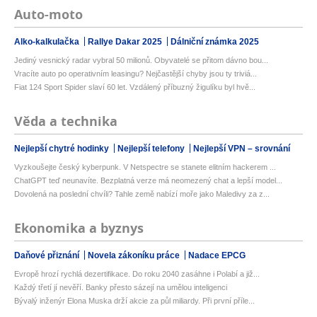
Auto-moto
Alko-kalkulačka
Rallye Dakar 2025
Dálniční známka 2025
Jediný vesnický radar vybral 50 milionů. Obyvatelé se přitom dávno bou...
Vracíte auto po operativním leasingu? Nejčastější chyby jsou ty triviá...
Fiat 124 Sport Spider slaví 60 let. Vzdálený příbuzný žigulíku byl hvě...
Věda a technika
Nejlepší chytré hodinky
Nejlepší telefony
Nejlepší VPN – srovnání
Vyzkoušejte český kyberpunk. V Netspectre se stanete elitním hackerem ...
ChatGPT teď neunavíte. Bezplatná verze má neomezený chat a lepší model...
Dovolená na poslední chvíli? Tahle země nabízí moře jako Maledivy za z...
Ekonomika a byznys
Daňové přiznání
Novela zákoníku práce
Nadace EPCG
Evropě hrozí rychlá dezertifikace. Do roku 2040 zasáhne i Polabí a již...
Každý třetí jí nevěří. Banky přesto sázejí na umělou inteligenci
Bývalý inženýr Elona Muska drží akcie za půl miliardy. Při první příle...