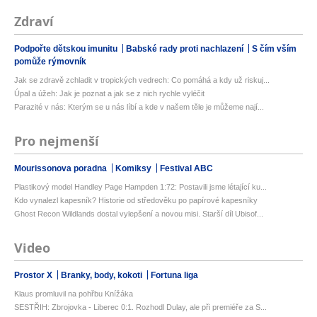
Zdraví
Podpořte dětskou imunitu
Babské rady proti nachlazení
S čím vším
pomůže rýmovník
Jak se zdravě zchladit v tropických vedrech: Co pomáhá a kdy už riskuj...
Úpal a úžeh: Jak je poznat a jak se z nich rychle vyléčit
Parazité v nás: Kterým se u nás líbí a kde v našem těle je můžeme nají...
Pro nejmenší
Mourissonova poradna
Komiksy
Festival ABC
Plastikový model Handley Page Hampden 1:72: Postavili jsme létající ku...
Kdo vynalezl kapesník? Historie od středověku po papírové kapesníky
Ghost Recon Wildlands dostal vylepšení a novou misi. Starší díl Ubisof...
Video
Prostor X
Branky, body, kokoti
Fortuna liga
Klaus promluvil na pohřbu Knížáka
SESTŘIH: Zbrojovka - Liberec 0:1. Rozhodl Dulay, ale při premiéře za S...