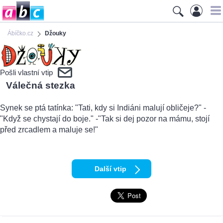
Ábíčko.cz
Džouky
Pošli vlastní vtip
Válečná stezka
Synek se ptá tatínka: "Tati, kdy si Indiáni malují obličeje?" -
"Když se chystají do boje." -"Tak si dej pozor na mámu, stojí
před zrcadlem a maluje se!"
Další vtip