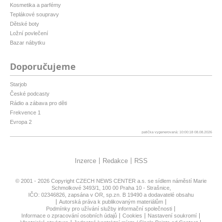
Kosmetika a parfémy
Teplákové soupravy
Dětské boty
Ložní povlečení
Bazar nábytku
Doporučujeme
Starjob
České podcasty
Rádio a zábava pro děti
Frekvence 1
Evropa 2
patička vygenerovaná: 10:00:18 08.08.2026
Inzerce
Redakce
RSS
© 2001 - 2026 Copyright
CZECH NEWS CENTER a.s.
se sídlem náměstí Marie
Schmolkové 3493/1, 100 00 Praha 10 - Strašnice,
IČO: 02346826, zapsána v OR, sp.zn. B 19490 a dodavatelé obsahu
Autorská práva k publikovaným materiálům
Podmínky pro užívání služby informační společnosti
Informace o zpracování osobních údajů
Cookies
Nastavení soukromí