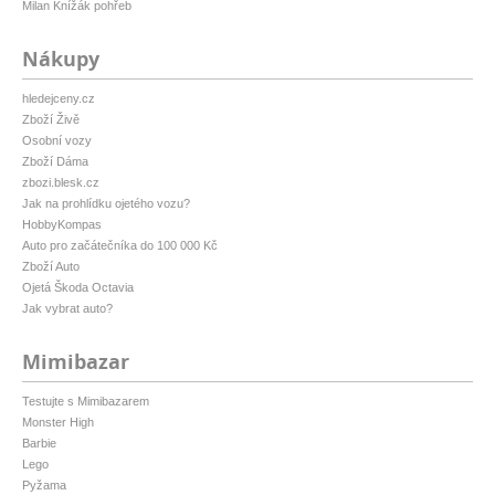
Milan Knížák pohřeb
Nákupy
hledejceny.cz
Zboží Živě
Osobní vozy
Zboží Dáma
zbozi.blesk.cz
Jak na prohlídku ojetého vozu?
HobbyKompas
Auto pro začátečníka do 100 000 Kč
Zboží Auto
Ojetá Škoda Octavia
Jak vybrat auto?
Mimibazar
Testujte s Mimibazarem
Monster High
Barbie
Lego
Pyžama