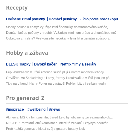
Recepty
Oblíbené zimní polévky
Domácí pekárny
Jídlo podle horoskopu
Sladký poklad u cesty: Využijte letní špendlíky do tvarohového koláče,...
Domácí kečup pečený v troubě: Vyžaduje minimum práce a chutná lépe než...
Cuketová zmrzlina? Vyzkoušejte nečekaný letní hit a geniální způsob, j...
Hobby a zábava
BLESK Tlapky
Divoký kačer
Netflix filmy a seriály
Filip Vondrášek: V Jižní Americe si lidé plují životem mnohem lehčeji,...
Osvěžení ve Schladmingu: Lamy, ferraty i koulovačka v létě jsou jen pá...
Tipy na víkend: Harry Potter na výstavě! Folklor, bitvy i setkání vodn...
Pro generaci Z
#inspirace
#wellbeing
#news
Alt news: MGK v tom zas lítá, Jared Leto byl obviněný ze sexuálního ob...
RECEPT: Perfektní letní kombinace, které tě zchladí, i kdybys nechtěl*...
Proč každá generace hledá svůj signature beauty look