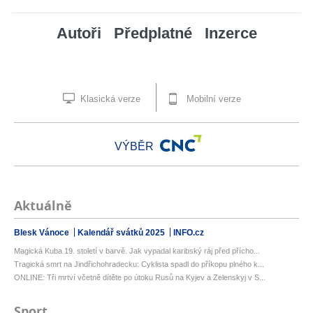
Autoři
Předplatné
Inzerce
Klasická verze
Mobilní verze
VÝBĚR
Aktuálně
Blesk Vánoce
Kalendář svátků 2025
INFO.cz
Magická Kuba 19. století v barvě. Jak vypadal karibský ráj před přícho...
Tragická smrt na Jindřichohradecku: Cyklista spadl do příkopu plného k...
ONLINE: Tři mrtví včetně dítěte po útoku Rusů na Kyjev a Zelenskyj v S...
Sport