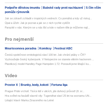
Podpořte dětskou imunitu
Babské rady proti nachlazení
S čím vším
pomůže rýmovník
Jak se zdravě zchladit v tropických vedrech: Co pomáhá a kdy už riskuj...
Úpal a úžeh: Jak je poznat a jak se z nich rychle vyléčit
Parazité v nás: Kterým se u nás líbí a kde v našem těle je můžeme nají...
Pro nejmenší
Mourissonova poradna
Komiksy
Festival ABC
Česká společnost ornitologická slaví 100 let: Jak chrání ptáky v ČR?
Vyzkoušejte český kyberpunk. V Netspectre se stanete elitním hackerem ...
Plastikový model Handley Page Hampden 1:72: Postavili jsme létající ku...
Video
Prostor X
Branky, body, kokoti
Fortuna liga
Prague Pride vrcholí: Tisíce lidí v ulicích, jde duhový průvod! (8. sr...
Hra světel na fasádě slavné vily: Tugendhat slaví 25 let na seznamu UN...
Létající klavír Marka Ztraceného na Letné