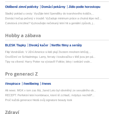
Oblíbené zimní polévky
Domácí pekárny
Jídlo podle horoskopu
Sladký poklad u cesty: Využijte letní špendlíky do tvarohového koláče,...
Domácí kečup pečený v troubě: Vyžaduje minimum práce a chutná lépe než...
Cuketová zmrzlina? Vyzkoušejte nečekaný letní hit a geniální způsob, j...
Hobby a zábava
BLESK Tlapky
Divoký kačer
Netflix filmy a seriály
Filip Vondrášek: V Jižní Americe si lidé plují životem mnohem lehčeji,...
Osvěžení ve Schladmingu: Lamy, ferraty i koulovačka v létě jsou jen pá...
Tipy na víkend: Harry Potter na výstavě! Folklor, bitvy i setkání vodn...
Pro generaci Z
#inspirace
#wellbeing
#news
Alt news: MGK v tom zas lítá, Jared Leto byl obviněný ze sexuálního ob...
RECEPT: Perfektní letní kombinace, které tě zchladí, i kdybys nechtěl*...
Proč každá generace hledá svůj signature beauty look
Zdraví