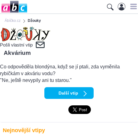
Ábíčko.cz
Džouky
Pošli vlastní vtip
Akvárium
Co odpověděla blondýna, když se jí ptali, zda vyměnila
rybičkám v akváriu vodu?
"Ne, ještě nevypily ani tu starou."
Další vtip
Nejnovější vtipy