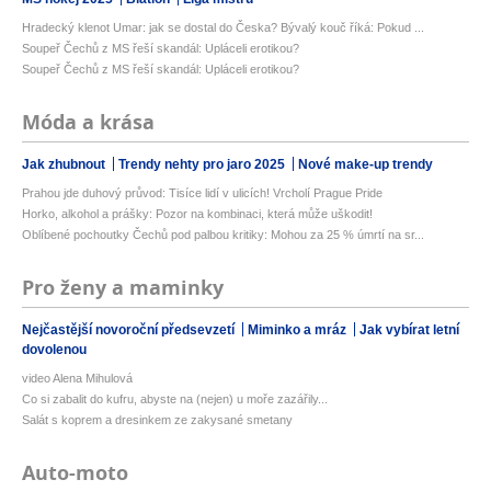
Hradecký klenot Umar: jak se dostal do Česka? Bývalý kouč říká: Pokud ...
Soupeř Čechů z MS řeší skandál: Upláceli erotikou?
Soupeř Čechů z MS řeší skandál: Upláceli erotikou?
Móda a krása
Jak zhubnout
Trendy nehty pro jaro 2025
Nové make-up trendy
Prahou jde duhový průvod: Tisíce lidí v ulicích! Vrcholí Prague Pride
Horko, alkohol a prášky: Pozor na kombinaci, která může uškodit!
Oblíbené pochoutky Čechů pod palbou kritiky: Mohou za 25 % úmrtí na sr...
Pro ženy a maminky
Nejčastější novoroční předsevzetí
Miminko a mráz
Jak vybírat letní
dovolenou
video Alena Mihulová
Co si zabalit do kufru, abyste na (nejen) u moře zazářily...
Salát s koprem a dresinkem ze zakysané smetany
Auto-moto