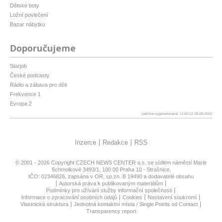
Dětské boty
Ložní povlečení
Bazar nábytku
Doporučujeme
Starjob
České podcasty
Rádio a zábava pro děti
Frekvence 1
Evropa 2
patička vygenerovaná: 12:50:12 08.08.2026
Inzerce
Redakce
RSS
© 2001 - 2026 Copyright
CZECH NEWS CENTER a.s.
se sídlem náměstí Marie
Schmolkové 3493/1, 100 00 Praha 10 - Strašnice,
IČO: 02346826, zapsána v OR, sp.zn. B 19490 a dodavatelé obsahu
Autorská práva k publikovaným materiálům
Podmínky pro užívání služby informační společnosti
Informace o zpracování osobních údajů
Cookies
Nastavení soukromí
Vlastnická struktura
Jednotná kontaktní místa / Single Points od Contact
Transparency report