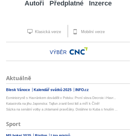
Autoři
Předplatné
Inzerce
Klasická verze
Mobilní verze
VÝBĚR
Aktuálně
Blesk Vánoce
Kalendář svátků 2025
INFO.cz
Exministryně s Havránkem dováděli v Polsku: První slova Decroix i Havr...
Katastrofa na jihu Japonska: Tajfun zranil šest lidí a míří k Číně!
Sázka na senátní volby a zklamané pravičáky. Dotáhne to Kuba s hnutím ...
Sport
MS hokej 2025
Biatlon
Liga mistrů