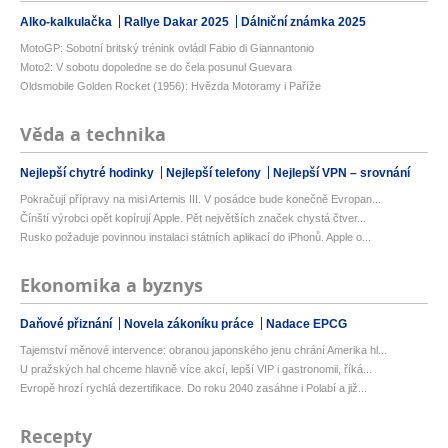
Alko-kalkulačka
Rallye Dakar 2025
Dálniční známka 2025
MotoGP: Sobotní britský trénink ovládl Fabio di Giannantonio
Moto2: V sobotu dopoledne se do čela posunul Guevara
Oldsmobile Golden Rocket (1956): Hvězda Motoramy i Paříže
Věda a technika
Nejlepší chytré hodinky
Nejlepší telefony
Nejlepší VPN – srovnání
Pokračují přípravy na misi Artemis III. V posádce bude konečně Evropan...
Čínští výrobci opět kopírují Apple. Pět největších značek chystá čtver...
Rusko požaduje povinnou instalaci státních aplikací do iPhonů. Apple o...
Ekonomika a byznys
Daňové přiznání
Novela zákoníku práce
Nadace EPCG
Tajemství měnové intervence: obranou japonského jenu chrání Amerika hl...
U pražských hal chceme hlavně více akcí, lepší VIP i gastronomii, říká...
Evropě hrozí rychlá dezertifikace. Do roku 2040 zasáhne i Polabí a již...
Recepty