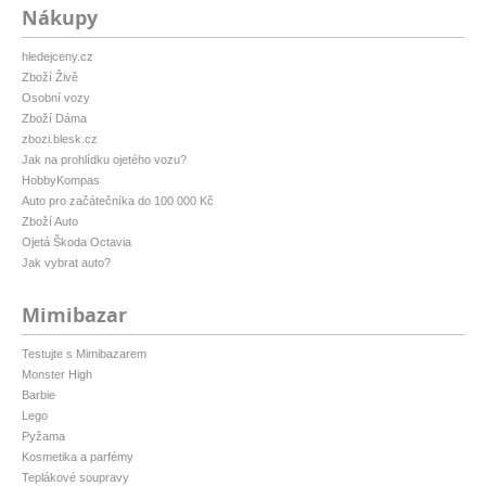
Nákupy
hledejceny.cz
Zboží Živě
Osobní vozy
Zboží Dáma
zbozi.blesk.cz
Jak na prohlídku ojetého vozu?
HobbyKompas
Auto pro začátečníka do 100 000 Kč
Zboží Auto
Ojetá Škoda Octavia
Jak vybrat auto?
Mimibazar
Testujte s Mimibazarem
Monster High
Barbie
Lego
Pyžama
Kosmetika a parfémy
Teplákové soupravy