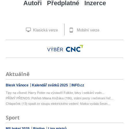
Autoři
Předplatné
Inzerce
Klasická verze
Mobilní verze
VÝBĚR
Aktuálně
Blesk Vánoce
Kalendář svátků 2025
INFO.cz
Tipy na víkend: Harry Potter na výstavě! Folklor, bitvy i setkání vodn...
PŘÍMÝ PŘENOS: Pohřeb Milana Knížáka (†86), státní pocty i nečekaní řeč...
Chlapeček (†3) spadl ze sloupu elektrického vedení: Matka vydala šestn...
Sport
MS hokej 2025
Biatlon
Liga mistrů