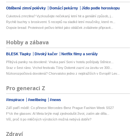
Oblíbené zimní polévky
Domácí pekárny
Jídlo podle horoskopu
Cuketová zmrzlina? Vyzkoušejte nečekaný letní hit a geniální způsob, j...
Rychlé buchty s broskvemi: 5 receptů na sladké letní moučníky, které m...
Oopsie bread: Proteinové pečivo lehké jako obláček zvládnete připravit...
Hobby a zábava
BLESK Tlapky
Divoký kačer
Netflix filmy a seriály
Přibývá paniky na dovolené: Vnuka paní Soni v hotelu poštípaly štěnice...
Sraz v šest ráno. Vrchol festivalu Tóny Dolomit zazní za úsvitu ve 300...
Nízkorozpočtová dovolená? Chorvatsko jedno z nejdražších v Evropě! Lev...
Pro generaci Z
#inspirace
#wellbeing
#news
Září patří módě: Co přinese Mercedes-Benz Prague Fashion Week SS27
F*ck the glasses: AI Meta brýle mají zjednodušit život, zatím ale děla...
Víš, proč ti po mléčných výrobcích možná nebývá dobře?
Zdraví