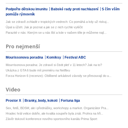
Podpořte dětskou imunitu
Babské rady proti nachlazení
S čím vším
pomůže rýmovník
Jak se zdravě zchladit v tropických vedrech: Co pomáhá a kdy už riskuj...
Úpal a úžeh: Jak je poznat a jak se z nich rychle vyléčit
Parazité v nás: Kterým se u nás líbí a kde v našem těle je můžeme nají...
Pro nejmenší
Mourissonova poradna
Komiksy
Festival ABC
Mourrisonova poradna: Je zdravé si čistit pleť v 11 letech? Jak na to?
Ukázka z GTA 6 bude mít premiéru na Netflixu
Forza Horizon 6 (recenze): Oblíbené arkádové závody se přesouvají do u...
Video
Prostor X
Branky, body, kokoti
Fortuna liga
Sex, fetiš, BDSM, ale i přednášky, workshopy a market. Organizátor Pra...
Hradec hrál velice dobře, ale kvalita soupeře byla znát. Prohra na hři...
Závěr tiskové konference nového sportovního kanálu Prima Sport