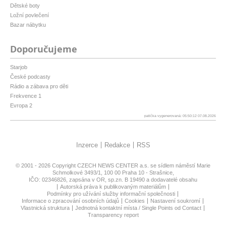
Dětské boty
Ložní povlečení
Bazar nábytku
Doporučujeme
Starjob
České podcasty
Rádio a zábava pro děti
Frekvence 1
Evropa 2
patička vygenerovaná: 05:50:12 07.08.2026
Inzerce
Redakce
RSS
© 2001 - 2026 Copyright
CZECH NEWS CENTER a.s.
se sídlem náměstí Marie
Schmolkové 3493/1, 100 00 Praha 10 - Strašnice,
IČO: 02346826, zapsána v OR, sp.zn. B 19490 a dodavatelé obsahu
Autorská práva k publikovaným materiálům
Podmínky pro užívání služby informační společnosti
Informace o zpracování osobních údajů
Cookies
Nastavení soukromí
Vlastnická struktura
Jednotná kontaktní místa / Single Points od Contact
Transparency report