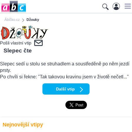
Ábíčko.cz
Džouky
Pošli vlastní vtip
Slepec čte
Slepec sedí u stolu se struhadlem a soustředěně po něm jezdí
prsty.
Po chvíli si řekne: "Tak takovou kravinu jsem v životě nečetl..."
Další vtip
Nejnovější vtipy