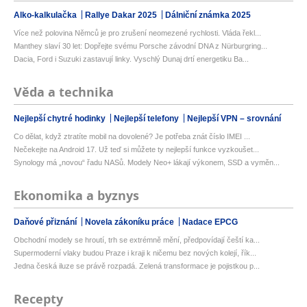
Alko-kalkulačka
Rallye Dakar 2025
Dálniční známka 2025
Více než polovina Němců je pro zrušení neomezené rychlosti. Vláda řekl...
Manthey slaví 30 let: Dopřejte svému Porsche závodní DNA z Nürburgring...
Dacia, Ford i Suzuki zastavují linky. Vyschlý Dunaj drtí energetiku Ba...
Věda a technika
Nejlepší chytré hodinky
Nejlepší telefony
Nejlepší VPN – srovnání
Co dělat, když ztratíte mobil na dovolené? Je potřeba znát číslo IMEI ...
Nečekejte na Android 17. Už teď si můžete ty nejlepší funkce vyzkoušet...
Synology má „novou“ řadu NASů. Modely Neo+ lákají výkonem, SSD a vyměn...
Ekonomika a byznys
Daňové přiznání
Novela zákoníku práce
Nadace EPCG
Obchodní modely se hroutí, trh se extrémně mění, předpovídají čeští ka...
Supermoderní vlaky budou Praze i kraji k ničemu bez nových kolejí, řík...
Jedna česká iluze se právě rozpadá. Zelená transformace je pojistkou p...
Recepty