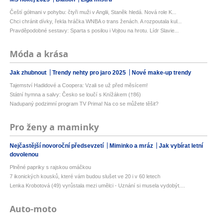
Čeští gólmani v pohybu: čtyři muži v Anglii, Staněk hledá. Nová role K...
Chci chránit dívky, řekla hráčka WNBA o trans ženách. A rozpoutala kul...
Pravděpodobné sestavy: Sparta s posilou i Vojtou na hrotu. Lídr Slavie...
Móda a krása
Jak zhubnout
Trendy nehty pro jaro 2025
Nové make-up trendy
Tajemství Hadidové a Coopera: Vzali se už před měsícem!
Státní hymna a salvy: Česko se loučí s Knížákem (†86)
Nadupaný podzimní program TV Prima! Na co se můžete těšit?
Pro ženy a maminky
Nejčastější novoroční předsevzetí
Miminko a mráz
Jak vybírat letní
dovolenou
Plněné papriky s rajskou omáčkou
7 ikonických kousků, které vám budou slušet ve 20 i v 60 letech
Lenka Krobotová (49) vyrůstala mezi umělci - Uznání si musela vydobýt....
Auto-moto