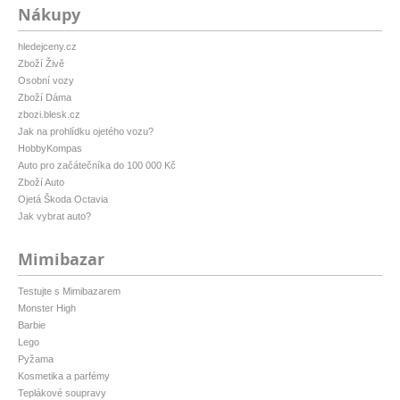
Nákupy
hledejceny.cz
Zboží Živě
Osobní vozy
Zboží Dáma
zbozi.blesk.cz
Jak na prohlídku ojetého vozu?
HobbyKompas
Auto pro začátečníka do 100 000 Kč
Zboží Auto
Ojetá Škoda Octavia
Jak vybrat auto?
Mimibazar
Testujte s Mimibazarem
Monster High
Barbie
Lego
Pyžama
Kosmetika a parfémy
Teplákové soupravy