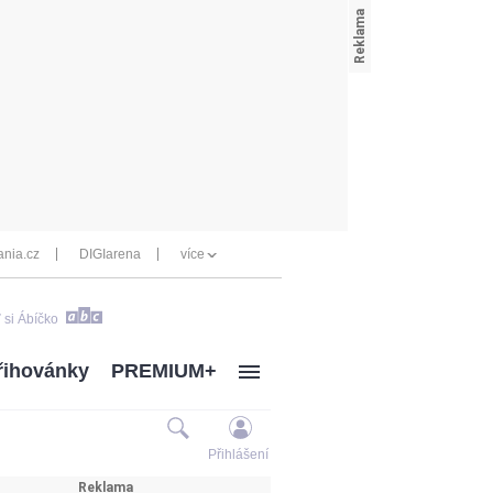
nia.cz
DIGIarena
více
 si Ábíčko
řihovánky
PREMIUM+
Přihlášení