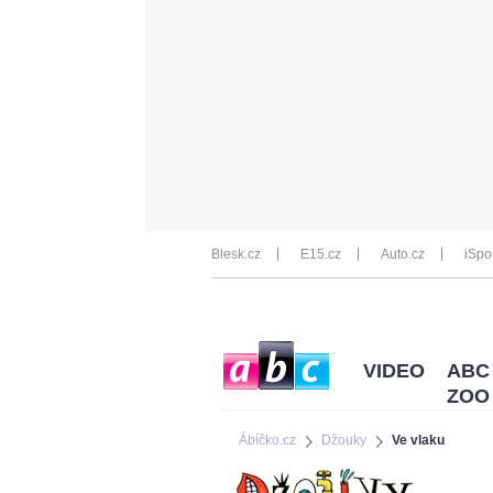
Blesk.cz
E15.cz
Auto.cz
iSpo
VIDEO
ABC
ZOO
Ábíčko.cz
Džouky
Ve vlaku