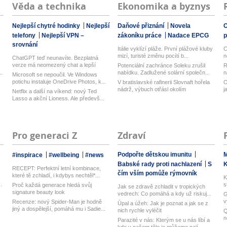
Věda a technika
Ekonomika a byznys
Nejlepší chytré hodinky
Nejlepší
Daňové přiznání
Novela
O
telefony
Nejlepší VPN –
zákoníku práce
Nadace EPCG
srovnání
Itálie vyklízí pláže. První plážové kluby
C
mizí, turisté změnu pocítí b...
n
ChatGPT teď neunavíte. Bezplatná
verze má neomezený chat a lepší
Potenciální zachránce Soleku zrušil
R
model...
.
nabídku. Zadlužené solární společn...
n
Microsoft se nepoučil. Ve Windows
potichu instaluje OneDrive Photos, k...
V bratislavské rafinerii Slovnaft hořela
O
nádrž, výbuch otřásl okolím
j
Netflix a další na víkend: nový Ted
Lasso a akční Lioness. Ale předevš...
Pro generaci Z
Zdraví
Podpořte dětskou imunitu
M
#inspirace
#wellbeing
#news
Babské rady proti nachlazení
S
RECEPT: Perfektní letní kombinace,
čím vším pomůže rýmovník
které tě zchladí, i kdybys nechtěl*...
K
.
s
Proč každá generace hledá svůj
Jak se zdravě zchladit v tropických
signature beauty look
vedrech: Co pomáhá a kdy už riskuj...
G
.
v
Recenze: nový Spider-Man je hodně
Úpal a úžeh: Jak je poznat a jak se z
U
jiný a dospělejší, pomáhá mu i Sadie...
nich rychle vyléčit
Q
n
Parazité v nás: Kterým se u nás líbí a
M