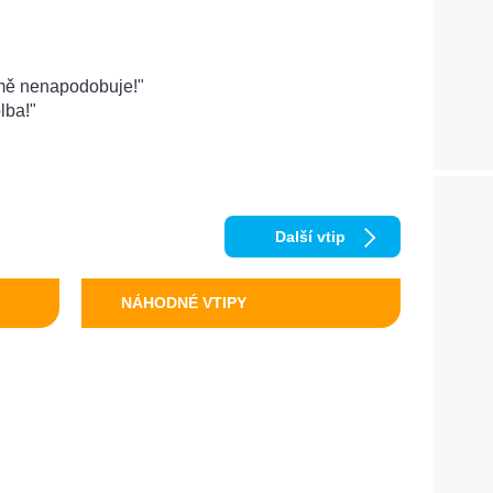
 mě nenapodobuje!"
lba!"
Další vtip
NÁHODNÉ VTIPY