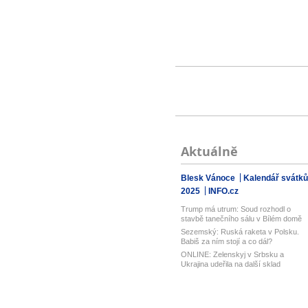
Aktuálně
Blesk Vánoce
Kalendář svátků
2025
INFO.cz
Trump má utrum: Soud rozhodl o
stavbě tanečního sálu v Bílém domě
Sezemský: Ruská raketa v Polsku.
Babiš za ním stojí a co dál?
ONLINE: Zelenskyj v Srbsku a
Ukrajina udeřila na další sklad
Wildberri...