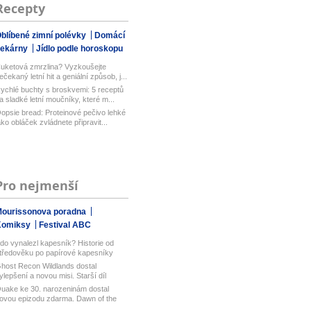
Recepty
blíbené zimní polévky
Domácí
pekárny
Jídlo podle horoskopu
uketová zmrzlina? Vyzkoušejte
ečekaný letní hit a geniální způsob, j...
ychlé buchty s broskvemi: 5 receptů
a sladké letní moučníky, které m...
opsie bread: Proteinové pečivo lehké
ako obláček zvládnete připravit...
Pro nejmenší
ourissonova poradna
Komiksy
Festival ABC
do vynalezl kapesník? Historie od
tředověku po papírové kapesníky
host Recon Wildlands dostal
ylepšení a novou misi. Starší díl
bisof...
uake ke 30. narozeninám dostal
ovou epizodu zdarma. Dawn of the
ach...