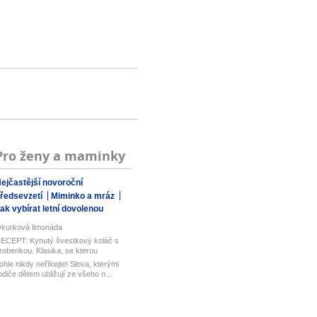
Pro ženy a maminky
ejčastější novoroční
ředsevzetí
Miminko a mráz
ak vybírat letní dovolenou
kurková limonáda
ECEPT: Kynutý švestkový koláč s
robenkou. Klasika, se kterou
aboduj...
ohle nikdy neříkejte! Slova, kterými
odiče dětem ubližují ze všeho n...