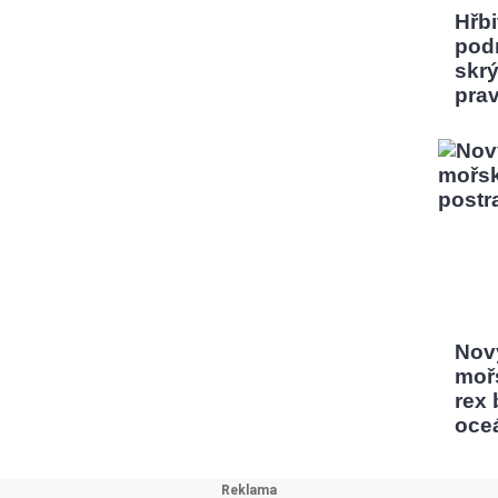
Hřbi
pod
skrý
pra
Nový
moř
rex
oce