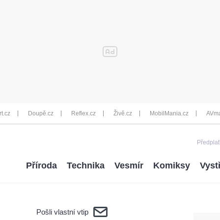
rt.cz
Doupě.cz
Reflex.cz
Živě.cz
MobilMania.cz
AVma
Předplať
Příroda
Technika
Vesmír
Komiksy
Vyst
Pošli vlastní vtip