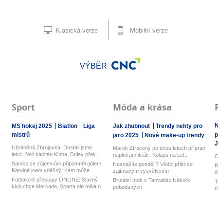
Klasická verze
Mobilní verze
VÝBĚR
Sport
Móda a krása
N
MS hokej 2025
Biatlon
Liga
Jak zhubnout
Trendy nehty pro
mistrů
p
jaro 2025
Nové make-up trendy
J
Ubráněná Zbrojovka. Dostali jsme
Marek Ztracený po dvou letech příprav
lekci, řekl kapitán Klíma. Dulay přek...
naplnil amfiteátr: Kolaps na Let...
O
Samko se zájemcům připomněl gólem:
Nesnášíte pondělí? Vědci přišli se
R
Karviné jsem vděčný! Kam může
zajímavým vysvětlením
d
odejí...
z
Fotbalové přestupy ONLINE: Slavný
Brutální útok v Tanvaldu: Několik
T
klub chce Mercada, Sparta ale měla n...
pobodaných
r