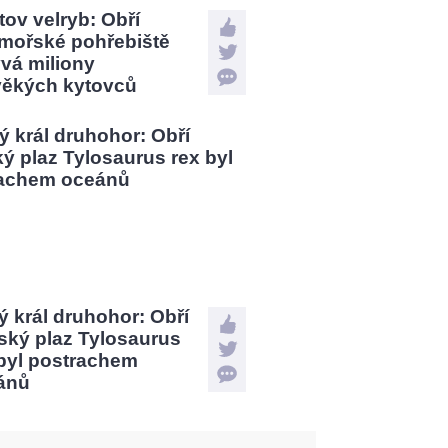
tov velryb: Obří
mořské pohřebiště
vá miliony
věkých kytovců
 král druhohor: Obří
ský plaz Tylosaurus
 byl postrachem
ánů