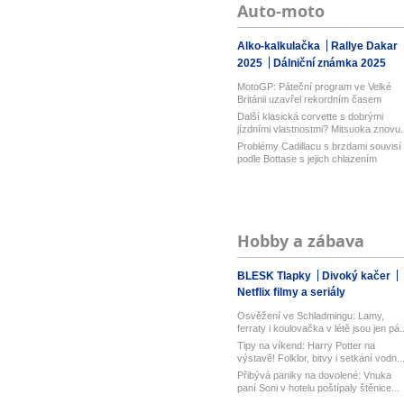
Auto-moto
Alko-kalkulačka
Rallye Dakar
2025
Dálniční známka 2025
MotoGP: Páteční program ve Velké
Británii uzavřel rekordním časem
Bezz...
Další klasická corvette s dobrými
jízdními vlastnostmi? Mitsuoka znovu..
Problémy Cadillacu s brzdami souvisí
podle Bottase s jejich chlazením
Hobby a zábava
BLESK Tlapky
Divoký kačer
Netflix filmy a seriály
Osvěžení ve Schladmingu: Lamy,
ferraty i koulovačka v létě jsou jen pá..
Tipy na víkend: Harry Potter na
výstavě! Folklor, bitvy i setkání vodn..
Přibývá paniky na dovolené: Vnuka
paní Soni v hotelu poštípaly štěnice...