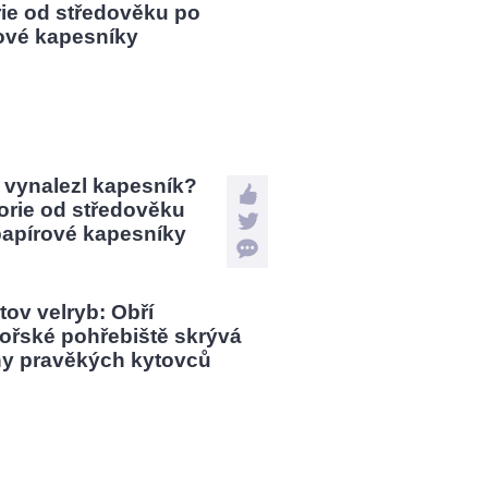
 vynalezl kapesník?
orie od středověku
papírové kapesníky