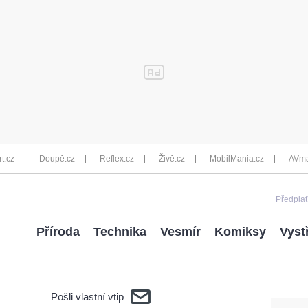
rt.cz
Doupě.cz
Reflex.cz
Živě.cz
MobilMania.cz
AVma
Předplať
Příroda
Technika
Vesmír
Komiksy
Vyst
Pošli vlastní vtip