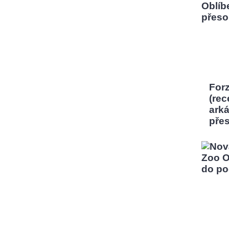
Forz
(rec
ark
pře