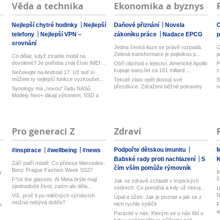
Věda a technika
Ekonomika a byznys
Nejlepší chytré hodinky
Nejlepší
Daňové přiznání
Novela
O
telefony
Nejlepší VPN –
zákoníku práce
Nadace EPCG
srovnání
Jedna česká iluze se právě rozpadá.
O
Zelená transformace je pojistkou p...
j
Co dělat, když ztratíte mobil na
dovolené? Je potřeba znát číslo IMEI ...
Obří obchod v letectví. Americké Apollo
P
.
kupuje easyJet za 161 miliard ...
z
Nečekejte na Android 17. Už teď si
můžete ty nejlepší funkce vyzkoušet...
Tekuté zlato opět dostojí své
S
přezdívce. Zdražení běžné potraviny
n
Synology má „novou“ řadu NASů.
brzy...
Modely Neo+ lákají výkonem, SSD a
vyměn...
Pro generaci Z
Zdraví
Podpořte dětskou imunitu
M
#inspirace
#wellbeing
#news
Babské rady proti nachlazení
S
Září patří módě: Co přinese Mercedes-
čím vším pomůže rýmovník
Benz Prague Fashion Week SS27
y
M
č
F*ck the glasses: AI Meta brýle mají
Jak se zdravě zchladit v tropických
zjednodušit život, zatím ale děla...
vedrech: Co pomáhá a kdy už riskuj...
U
N
Víš, proč ti po mléčných výrobcích
Úpal a úžeh: Jak je poznat a jak se z
možná nebývá dobře?
nich rychle vyléčit
u
F
a
Parazité v nás: Kterým se u nás líbí a