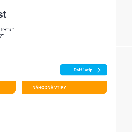
st
testu."
?"
Další vtip
NÁHODNÉ VTIPY