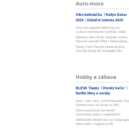
Auto-moto
Alko-kalkulačka
Rallye Dakar
2025
Dálniční známka 2025
Více než polovina Němců je pro
zrušení neomezené rychlosti. Vláda
řekl...
Manthey slaví 30 let: Dopřejte svému
Porsche závodní DNA z Nürburgring..
Dacia, Ford i Suzuki zastavují linky.
Vyschlý Dunaj drtí energetiku Ba...
Hobby a zábava
BLESK Tlapky
Divoký kačer
Netflix filmy a seriály
Sraz v šest ráno. Vrchol festivalu Tón
Dolomit zazní za úsvitu ve 300...
Nízkorozpočtová dovolená?
Chorvatsko jedno z nejdražších
v Evropě! Lev...
OBRAZEM: Modré slzy na Tchaj-wan
mění moře v magickou říši