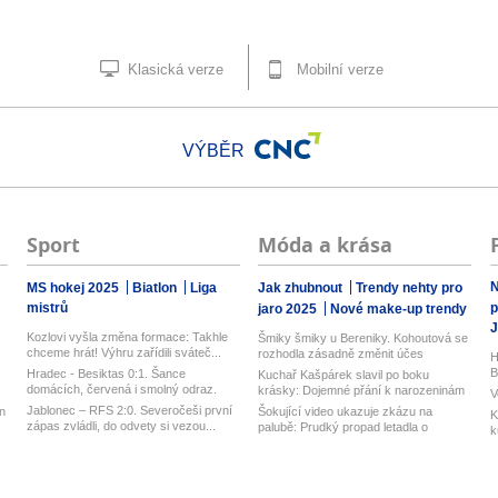
Klasická verze
Mobilní verze
VÝBĚR
Sport
Móda a krása
N
MS hokej 2025
Biatlon
Liga
Jak zhubnout
Trendy nehty pro
mistrů
p
jaro 2025
Nové make-up trendy
J
Kozlovi vyšla změna formace: Takhle
Šmiky šmiky u Bereniky. Kohoutová se
chceme hrát! Výhru zařídili sváteč...
rozhodla zásadně změnit účes
H
B
Hradec - Besiktas 0:1. Šance
Kuchař Kašpárek slavil po boku
domácích, červená i smolný odraz.
krásky: Dojemné přání k narozeninám
V
Votroci...
Jablonec – RFS 2:0. Severočeši první
n
Šokující video ukazuje zkázu na
K
zápas zvládli, do odvety si vezou...
palubě: Prudký propad letadla o
k
desítk...