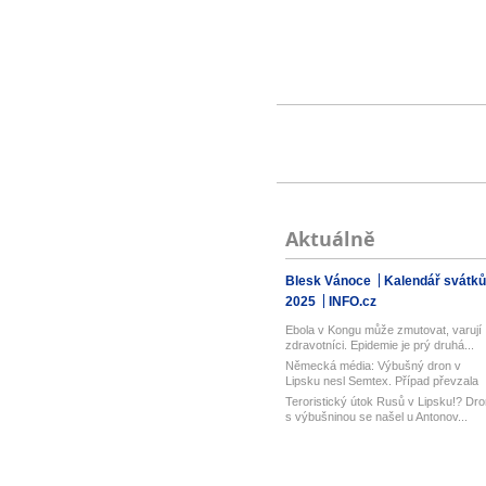
Aktuálně
Blesk Vánoce
Kalendář svátků
2025
INFO.cz
Ebola v Kongu může zmutovat, varují
zdravotníci. Epidemie je prý druhá...
Německá média: Výbušný dron v
Lipsku nesl Semtex. Případ převzala
spol...
Teroristický útok Rusů v Lipsku!? Dro
s výbušninou se našel u Antonov...