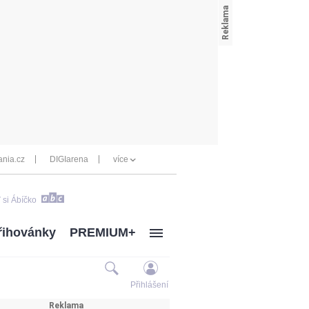
nia.cz
DIGIarena
více
 si Ábíčko
řihovánky
PREMIUM+
Přihlášení