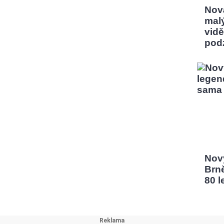
Nov
mal
vidě
pod
Nový
Brn
80 l