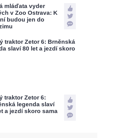
á mláďata vyder
ých v Zoo Ostrava: K
ní budou jen do
zimu
 traktor Zetor 6:
ěnská legenda slaví
et a jezdí skoro sama