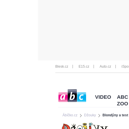
Blesk.cz
E15.cz
Auto.cz
iSpo
VIDEO
ABC
ZOO
Ábíčko.cz
Džouky
Blondýny a test