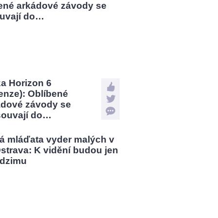
a Horizon 6
enze): Oblíbené
ádové závody se
souvají do…