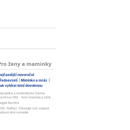
Pro ženy a maminky
ejčastější novoroční
ředsevzetí
Miminko a mráz
ak vybírat letní dovolenou
lasatelka a moderátorka Saskia
urešová (80) - Smrt manžela ji zdrtil...
eggie Burritos
VÍZ: Rafťáci. Otestujte své znalosti
ultovní letní komedie