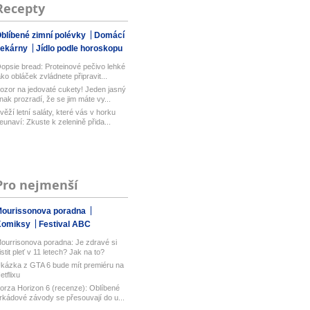
Recepty
blíbené zimní polévky
Domácí
pekárny
Jídlo podle horoskopu
opsie bread: Proteinové pečivo lehké
ako obláček zvládnete připravit...
ozor na jedovaté cukety! Jeden jasný
nak prozradí, že se jim máte vy...
věží letní saláty, které vás v horku
eunaví: Zkuste k zelenině přida...
Pro nejmenší
ourissonova poradna
Komiksy
Festival ABC
ourrisonova poradna: Je zdravé si
istit pleť v 11 letech? Jak na to?
kázka z GTA 6 bude mít premiéru na
etflixu
orza Horizon 6 (recenze): Oblíbené
rkádové závody se přesouvají do u...