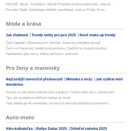
ONLINE: Slavia - Pardubice. Naváží Pražané na dosavadní jízdu, nebo př...
Povstání Teplic: Kardiologa naštěstí nepotřebuji, smál se Frťala. Prom...
Móda a krása
Jak zhubnout
Trendy nehty pro jaro 2025
Nové make-up trendy
Čapí tragédie v Bohuslavicích: Bohdan, Radovan a Amálka uhynuli
Čech ve Francii prý umlátil svoji partnerku: Zadržet ho musela zásahov...
Pawlowské ujely nervy: Halina nařčena z podvodu!
Pro ženy a maminky
Nejčastější novoroční předsevzetí
Miminko a mráz
Jak vybírat letní
dovolenou
Vracejí se vám doma dokola rýmy a angíny? Chyba může být v zubním kart...
Tipy, jak usnadnit prvňáčkovi nástup do školy
Tady hlídám já! 40 momentek, na kterých převzali mateřské povinnosti k...
Auto-moto
Alko-kalkulačka
Rallye Dakar 2025
Dálniční známka 2025