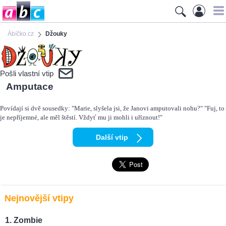
Ábíčko.cz
Džouky
Pošli vlastní vtip
Amputace
Povídají si dvě sousedky: "Marie, slyšela jsi, že Janovi amputovali nohu?" "Fuj, to
je nepříjemné, ale měl štěstí. Vždyť mu ji mohli i uříznout!"
Další vtip
Nejnovější vtipy
Zombie