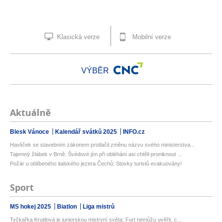
Klasická verze
Mobilní verze
VÝBĚR
Aktuálně
Blesk Vánoce
Kalendář svátků 2025
INFO.cz
Havlíček se stavebním zákonem protlačil změnu názvu svého ministerstva...
Tajemný žlábek v Brně: Švédové jím při obléhání asi chtěli proniknout ...
Požár u oblíbeného italského jezera Čechů: Stovky turistů evakuovány!
Sport
MS hokej 2025
Biatlon
Liga mistrů
Tyčkařka Krutilová je juniorskou mistryní světa: Furt nemůžu uvěřit, c...