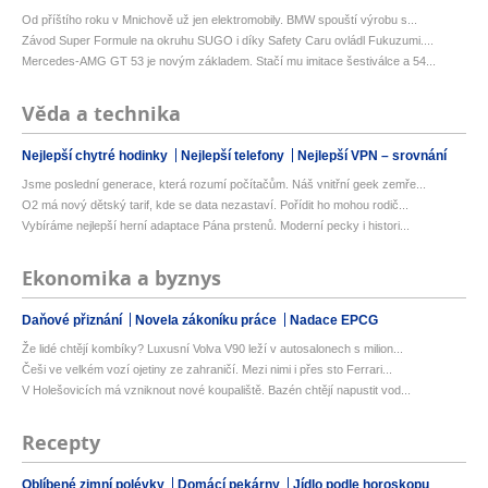
Od příštího roku v Mnichově už jen elektromobily. BMW spouští výrobu s...
Závod Super Formule na okruhu SUGO i díky Safety Caru ovládl Fukuzumi....
Mercedes-AMG GT 53 je novým základem. Stačí mu imitace šestiválce a 54...
Věda a technika
Nejlepší chytré hodinky
Nejlepší telefony
Nejlepší VPN – srovnání
Jsme poslední generace, která rozumí počítačům. Náš vnitřní geek zemře...
O2 má nový dětský tarif, kde se data nezastaví. Pořídit ho mohou rodič...
Vybíráme nejlepší herní adaptace Pána prstenů. Moderní pecky i histori...
Ekonomika a byznys
Daňové přiznání
Novela zákoníku práce
Nadace EPCG
Že lidé chtějí kombíky? Luxusní Volva V90 leží v autosalonech s milion...
Češi ve velkém vozí ojetiny ze zahraničí. Mezi nimi i přes sto Ferrari...
V Holešovicích má vzniknout nové koupaliště. Bazén chtějí napustit vod...
Recepty
Oblíbené zimní polévky
Domácí pekárny
Jídlo podle horoskopu