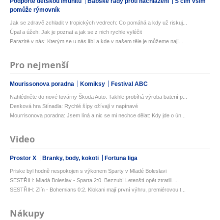
Podpořte dětskou imunitu
Babské rady proti nachlazení
S čím vším
pomůže rýmovník
Jak se zdravě zchladit v tropických vedrech: Co pomáhá a kdy už riskuj...
Úpal a úžeh: Jak je poznat a jak se z nich rychle vyléčit
Parazité v nás: Kterým se u nás líbí a kde v našem těle je můžeme nají...
Pro nejmenší
Mourissonova poradna
Komiksy
Festival ABC
Nahlédněte do nové továrny Škoda Auto: Takhle probíhá výroba baterií p...
Desková hra Stínadla: Rychlé šípy ožívají v napínavé
Mourrisonova poradna: Jsem líná a nic se mi nechce dělat: Kdy jde o ún...
Video
Prostor X
Branky, body, kokoti
Fortuna liga
Priske byl hodně nespokojen s výkonem Sparty v Mladé Boleslavi
SESTŘIH: Mladá Boleslav - Sparta 2:0. Bezzubí Letenští opět ztratili. ...
SESTŘIH: Zlín - Bohemians 0:2. Klokani mají první výhru, premiérovou t...
Nákupy