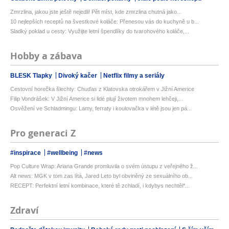
Zmrzlina, jakou jste ještě nejedli! Pět míst, kde zmrzlina chutná jako...
10 nejlepších receptů na švestkové koláče: Přenesou vás do kuchyně u b...
Sladký poklad u cesty: Využijte letní špendlíky do tvarohového koláče,...
Hobby a zábava
BLESK Tlapky
Divoký kačer
Netflix filmy a seriály
Cestovní horečka šlechty: Chuďas z Klatovska otrokářem v Jižní Americe
Filip Vondrášek: V Jižní Americe si lidé plují životem mnohem lehčeji,...
Osvěžení ve Schladmingu: Lamy, ferraty i koulovačka v létě jsou jen pá...
Pro generaci Z
#inspirace
#wellbeing
#news
Pop Culture Wrap: Ariana Grande promluvila o svém ústupu z veřejného ž...
Alt news: MGK v tom zas lítá, Jared Leto byl obviněný ze sexuálního ob...
RECEPT: Perfektní letní kombinace, které tě zchladí, i kdybys nechtěl*...
Zdraví