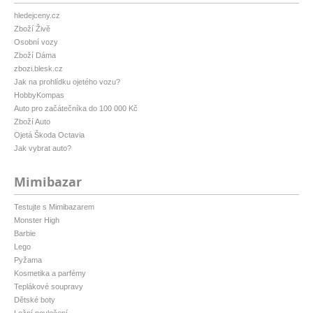
hledejceny.cz
Zboží Živě
Osobní vozy
Zboží Dáma
zbozi.blesk.cz
Jak na prohlídku ojetého vozu?
HobbyKompas
Auto pro začátečníka do 100 000 Kč
Zboží Auto
Ojetá Škoda Octavia
Jak vybrat auto?
Mimibazar
Testujte s Mimibazarem
Monster High
Barbie
Lego
Pyžama
Kosmetika a parfémy
Teplákové soupravy
Dětské boty
Ložní povlečení