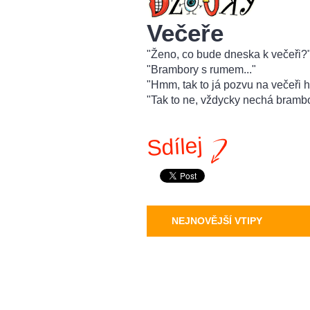
Večeře
"Ženo, co bude dneska k večeři?
"Brambory s rumem..."
"Hmm, tak to já pozvu na večeři h
"Tak to ne, vždycky nechá bram
Sdílej
NEJNOVĚJŠÍ VTIPY