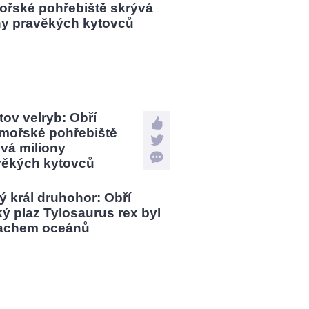
tov velryb: Obří
mořské pohřebiště
vá miliony
věkých kytovců