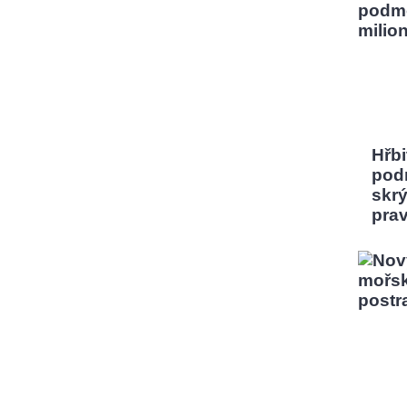
Hřbi
pod
skrý
pra