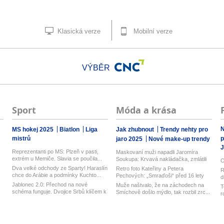
Klasická verze
Mobilní verze
VÝBĚR
Sport
Móda a krása
N
MS hokej 2025
Biatlon
Liga
Jak zhubnout
Trendy nehty pro
mistrů
p
jaro 2025
Nové make-up trendy
J
Reprezentanti po MS: Plzeň v pasti,
Maskovaní muži napadli Jaromíra
extrém u Memiče. Slavia se poučila...
Soukupa: Krvavá nakládačka, zmlátili
O
h...
Dva velké odchody ze Sparty! Haraslín
Retro foto Kateřiny a Petera
R
chce do Arábie a podmínky Kuchto...
Pechových: „Smraďoši“ před 16 lety
d
z
Jablonec 2.0: Přechod na nové
Muže naštvalo, že na záchodech na
T
schéma funguje. Dvojice Srbů klíčem k
Smíchově došlo mýdlo, tak rozbil zrc...
r
mo...