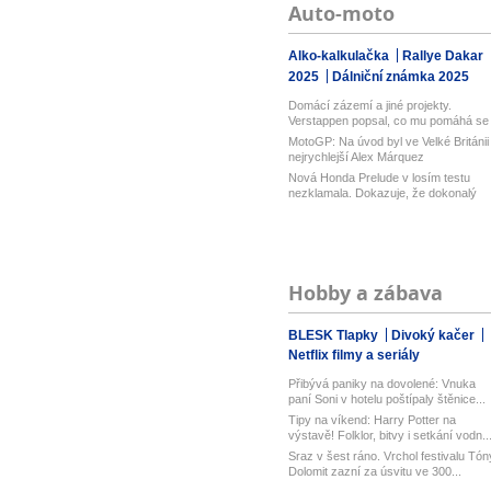
Auto-moto
Alko-kalkulačka
Rallye Dakar
2025
Dálniční známka 2025
Domácí zázemí a jiné projekty.
Verstappen popsal, co mu pomáhá se
sous...
MotoGP: Na úvod byl ve Velké Británii
nejrychlejší Alex Márquez
Nová Honda Prelude v losím testu
nezklamala. Dokazuje, že dokonalý
pod...
Hobby a zábava
BLESK Tlapky
Divoký kačer
Netflix filmy a seriály
Přibývá paniky na dovolené: Vnuka
paní Soni v hotelu poštípaly štěnice...
Tipy na víkend: Harry Potter na
výstavě! Folklor, bitvy i setkání vodn..
Sraz v šest ráno. Vrchol festivalu Tón
Dolomit zazní za úsvitu ve 300...