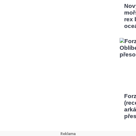
Nový
moř
rex
oce
Forz
(rec
ark
pře