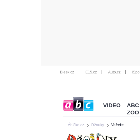
Blesk.cz
E15.cz
Auto.cz
iSpo
VIDEO
ABC
ZOO
Ábíčko.cz
Džouky
Večeře