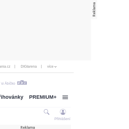
nia.cz
DIGIarena
více
 si Ábíčko
řihovánky
PREMIUM+
Přihlášení