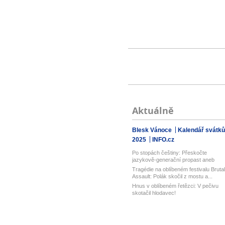
Aktuálně
Blesk Vánoce
Kalendář svátků
2025
INFO.cz
Po stopách češtiny: Přeskočte
jazykově-generační propast aneb
Prázdnin...
Tragédie na oblíbeném festivalu Brutal
Assault: Polák skočil z mostu a...
Hnus v oblíbeném řetězci: V pečivu
skotačil hlodavec!