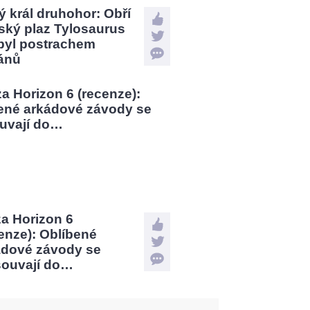
 král druhohor: Obří
ský plaz Tylosaurus
 byl postrachem
ánů
a Horizon 6
enze): Oblíbené
ádové závody se
souvají do…