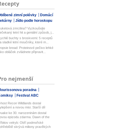
Recepty
blíbené zimní polévky
Domácí
pekárny
Jídlo podle horoskopu
uketová zmrzlina? Vyzkoušejte
ečekaný letní hit a geniální způsob, j...
ychlé buchty s broskvemi: 5 receptů
a sladké letní moučníky, které m...
opsie bread: Proteinové pečivo lehké
ako obláček zvládnete připravit...
Pro nejmenší
ourissonova poradna
Komiksy
Festival ABC
host Recon Wildlands dostal
ylepšení a novou misi. Starší díl
bisof...
uake ke 30. narozeninám dostal
ovou epizodu zdarma. Dawn of the
ach...
řbitov velryb: Obří podmořské
ohřebiště skrývá miliony pravěkých
yt...