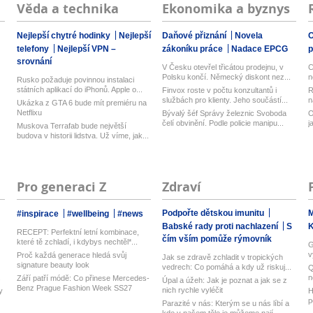
Věda a technika
Ekonomika a byznys
Nejlepší chytré hodinky
Nejlepší
Daňové přiznání
Novela
O
telefony
Nejlepší VPN –
zákoníku práce
Nadace EPCG
srovnání
V Česku otevřel třicátou prodejnu, v
C
Polsku končí. Německý diskont nez...
n
Rusko požaduje povinnou instalaci
státních aplikací do iPhonů. Apple o...
Finvox roste v počtu konzultantů i
R
službách pro klienty. Jeho součástí...
n
Ukázka z GTA 6 bude mít premiéru na
Netflixu
Bývalý šéf Správy železnic Svoboda
O
čelí obvinění. Podle policie manipu...
j
Muskova Terrafab bude největší
budova v historii lidstva. Už víme, jak...
Pro generaci Z
Zdraví
Podpořte dětskou imunitu
M
#inspirace
#wellbeing
#news
Babské rady proti nachlazení
S
RECEPT: Perfektní letní kombinace,
čím vším pomůže rýmovník
které tě zchladí, i kdybys nechtěl*...
G
v
Proč každá generace hledá svůj
Jak se zdravě zchladit v tropických
U
signature beauty look
vedrech: Co pomáhá a kdy už riskuj...
Q
.
n
Září patří módě: Co přinese Mercedes-
Úpal a úžeh: Jak je poznat a jak se z
M
Benz Prague Fashion Week SS27
nich rychle vyléčit
y
H
p
Parazité v nás: Kterým se u nás líbí a
k