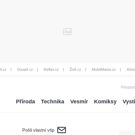
rt.cz
Doupě.cz
Reflex.cz
Živě.cz
MobilMania.cz
AVma
Předplať
Příroda
Technika
Vesmír
Komiksy
Vyst
Pošli vlastní vtip