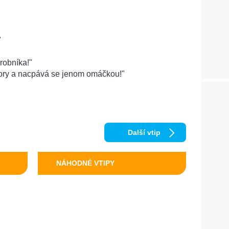
"
robníka!"
bory a nacpává se jenom omáčkou!"
Další vtip
NÁHODNÉ VTIPY