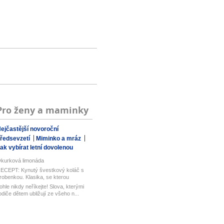
Pro ženy a maminky
ejčastější novoroční
ředsevzetí
Miminko a mráz
ak vybírat letní dovolenou
kurková limonáda
ECEPT: Kynutý švestkový koláč s
robenkou. Klasika, se kterou
aboduj...
ohle nikdy neříkejte! Slova, kterými
odiče dětem ubližují ze všeho n...